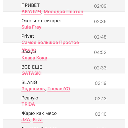
ПРИВЕТ
02:09
АКУЛИЧ
,
Молодой Платон
Ожоги от сигарет
02:36
Sula Fray
Privet
02:48
Самое Большое Простое
Число
Замуж
04:52
Клава Кока
ВСЕ ЕЩЕ
02:33
GATASKI
SLANG
02:19
Эндшпиль
,
TumaniYO
Ревную
03:13
TRIDA
Жарю как мясо
02:10
JZA
,
Kiza