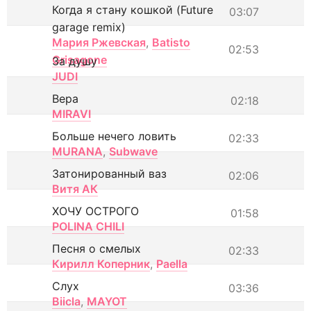
Когда я стану кошкой (Future
03:07
garage remix)
Мария Ржевская
,
Batisto
02:53
Grisagone
За душу
JUDI
Вера
02:18
MIRAVI
Больше нечего ловить
02:33
MURANA
,
Subwave
Затонированный ваз
02:06
Витя АК
ХОЧУ ОСТРОГО
01:58
POLINA CHILI
Песня о смелых
02:33
Кирилл Коперник
,
Paella
Слух
03:36
Biicla
,
MAYOT