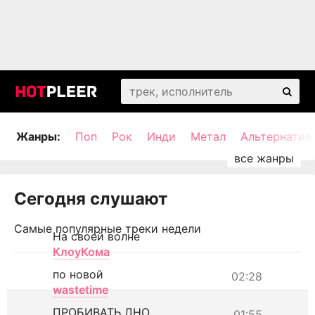
Жанры:
Поп
Рок
Инди
Метал
Альтернатив
Сегодня слушают
Самые популярные треки недели
На своей волне
КлоуКома
по новой
02:28
wastetime
ПРОБИВАТЬ ДНО
01:55