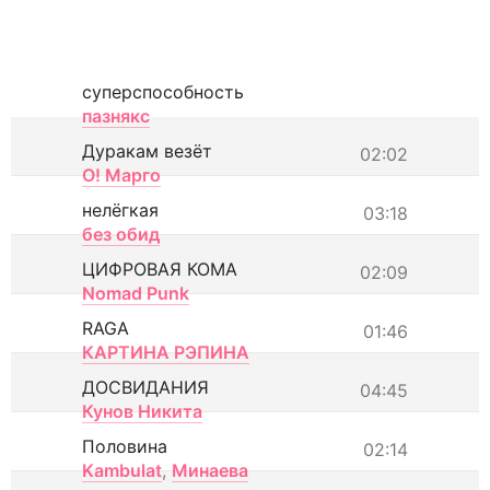
суперспособность
пазнякс
Дуракам везёт
02:02
О! Марго
нелёгкая
03:18
без обид
ЦИФРОВАЯ КОМА
02:09
Nomad Punk
RAGA
01:46
КАРТИНА РЭПИНА
ДОСВИДАНИЯ
04:45
Кунов Никита
Половина
02:14
Kambulat
,
Минаева