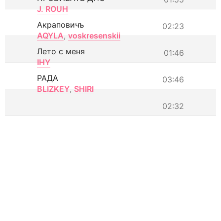
J. ROUH
Акраповичъ
02:23
AQYLA
,
voskresenskii
Лето с меня
01:46
IHY
РАДА
03:46
BLIZKEY
,
SHIRI
02:32