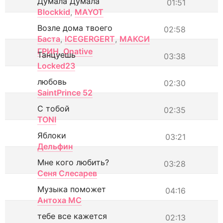
Думала Думала
01:51
Blockkid
,
MAYOT
Возле дома твоего
02:58
Баста
,
ICEGERGERT
,
МАКСИ
ГРИН
,
Onative
Танцуешь
03:38
Locked23
любовь
02:30
SaintPrince 52
С тобой
02:35
TONI
Яблоки
03:21
Дельфин
Мне кого любить?
03:28
Сеня Слесарев
Музыка поможет
04:16
Антоха МС
тебе все кажется
02:13