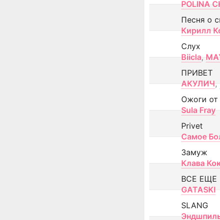
POLINA CH
Песня о 
Кирилл К
Слух
Biicla
,
MA
ПРИВЕТ
АКУЛИЧ
,
Ожоги от
Sula Fray
Privet
Самое Бо
Замуж
Клава Ко
ВСЕ ЕЩЕ
GATASKI
SLANG
Эндшпил