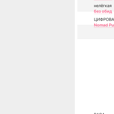
нелёгкая
без обид
ЦИФРОВА
Nomad Pu