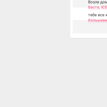
Возле до
Баста
,
IC
тебе все 
большем