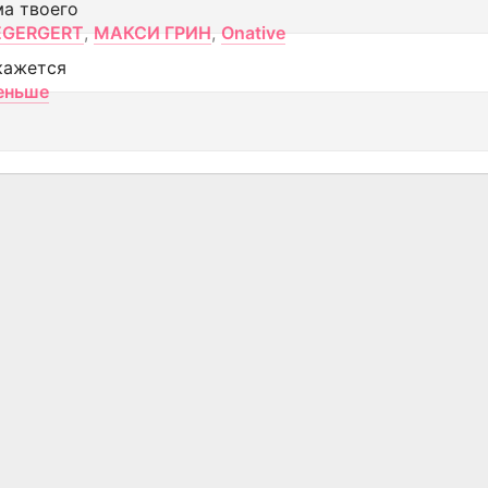
ма твоего
EGERGERT
,
МАКСИ ГРИН
,
Onative
кажется
еньше