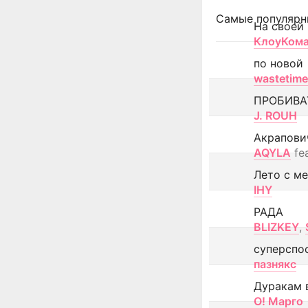
Самые популярн
На своей
КлоуКом
по новой
wastetime
ПРОБИВА
J. ROUH
Акрапови
AQYLA
fe
Лето с м
IHY
РАДА
BLIZKEY
,
суперспо
пазнякс
Дуракам 
О! Марго