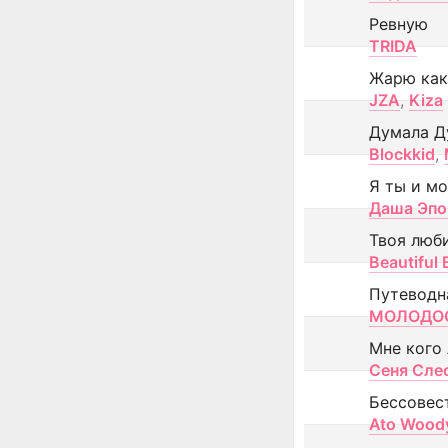
Ревную
TRIDA
Жарю как
JZA
,
Kiza
Думала Д
Blockkid
,
Я ты и м
Даша Эпо
Твоя люб
Beautiful
Путеводн
МОЛОДОС
Мне кого
Сеня Сле
Бессовес
Ato Wood