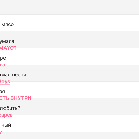
 мясо
умала
MAYOT
оре
ва
имая песня
 Boys
ая
ТЬ ВНУТРИ
 любить?
сарев
тный
y