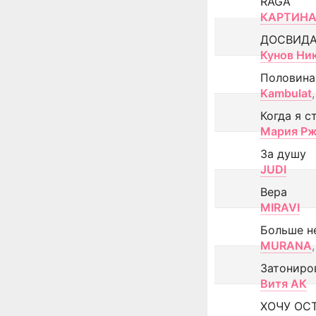
RAGA
КАРТИНА
ДОСВИД
Кунов Ни
Половина
Kambulat
,
Когда я с
Мария Рж
За душу
JUDI
Вера
MIRAVI
Больше н
MURANA
,
Затониро
Витя АК
ХОЧУ ОС