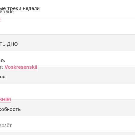
ые треки недели
 волне
а
ТЬ ДНО
чъ
at
Voskresenskii
еня
SHIRI
собность
везёт