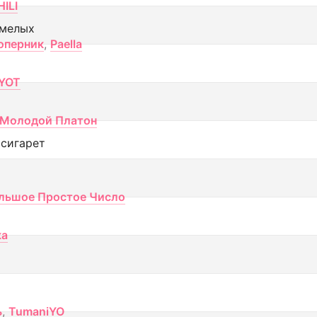
ILI
смелых
оперник
,
Paella
YOT
Молодой Платон
 сигарет
льшое Простое Число
ка
ь
,
TumaniYO