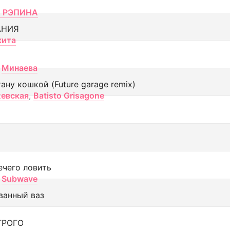
 РЭПИНА
АНИЯ
кита
Минаева
тану кошкой (Future garage remix)
евская
,
Batisto Grisagone
ечего ловить
Subwave
ванный ваз
ТРОГО