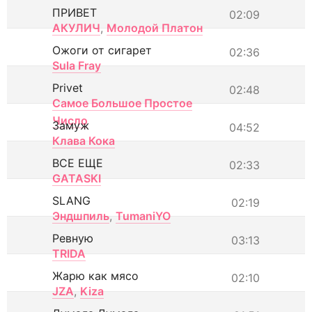
ПРИВЕТ
02:09
АКУЛИЧ
,
Молодой Платон
Ожоги от сигарет
02:36
Sula Fray
Privet
02:48
Самое Большое Простое
Число
Замуж
04:52
Клава Кока
ВСЕ ЕЩЕ
02:33
GATASKI
SLANG
02:19
Эндшпиль
,
TumaniYO
Ревную
03:13
TRIDA
Жарю как мясо
02:10
JZA
,
Kiza