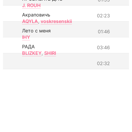
J. ROUH
Акраповичъ
02:23
AQYLA
,
voskresenskii
Лето с меня
01:46
IHY
РАДА
03:46
BLIZKEY
,
SHIRI
02:32