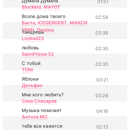
Думала Думала
01:51
Blockkid
,
MAYOT
Возле дома твоего
02:58
Баста
,
ICEGERGERT
,
МАКСИ
ГРИН
,
Onative
Танцуешь
03:38
Locked23
любовь
02:30
SaintPrince 52
С тобой
02:35
TONI
Яблоки
03:21
Дельфин
Мне кого любить?
03:28
Сеня Слесарев
Музыка поможет
04:16
Антоха МС
тебе все кажется
02:13