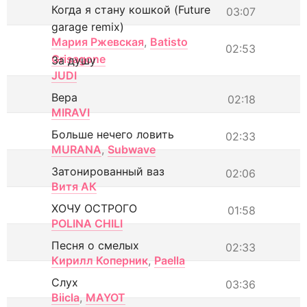
Когда я стану кошкой (Future
03:07
garage remix)
Мария Ржевская
,
Batisto
02:53
Grisagone
За душу
JUDI
Вера
02:18
MIRAVI
Больше нечего ловить
02:33
MURANA
,
Subwave
Затонированный ваз
02:06
Витя АК
ХОЧУ ОСТРОГО
01:58
POLINA CHILI
Песня о смелых
02:33
Кирилл Коперник
,
Paella
Слух
03:36
Biicla
,
MAYOT