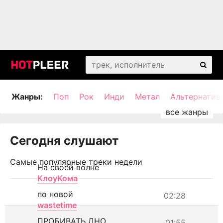
Жанры:
Поп
Рок
Инди
Метал
Альтернатив
Сегодня слушают
Самые популярные треки недели
На своей волне
КлоуКома
по новой
02:28
wastetime
ПРОБИВАТЬ ДНО
01:55