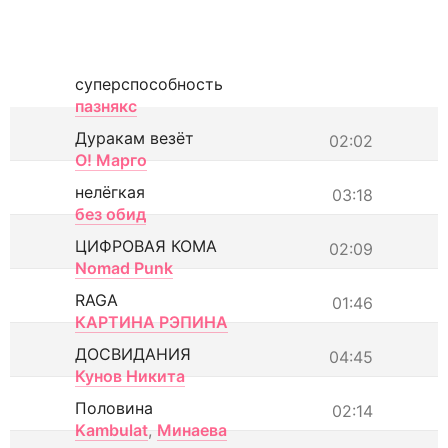
суперспособность
пазнякс
Дуракам везёт
02:02
О! Марго
нелёгкая
03:18
без обид
ЦИФРОВАЯ КОМА
02:09
Nomad Punk
RAGA
01:46
КАРТИНА РЭПИНА
ДОСВИДАНИЯ
04:45
Кунов Никита
Половина
02:14
Kambulat
,
Минаева