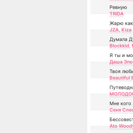
Ревную
TRIDA
Жарю как
JZA
,
Kiza
Думала Д
Blockkid
,
Я ты и м
Даша Эпо
Твоя люб
Beautiful
Путеводн
МОЛОДОС
Мне кого
Сеня Сле
Бессовес
Ato Wood