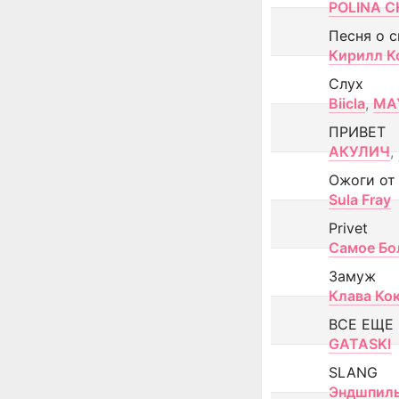
POLINA CH
Песня о 
Кирилл К
Слух
Biicla
,
MA
ПРИВЕТ
АКУЛИЧ
,
Ожоги от
Sula Fray
Privet
Самое Бо
Замуж
Клава Ко
ВСЕ ЕЩЕ
GATASKI
SLANG
Эндшпил