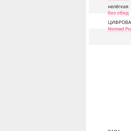
нелёгкая
без обид
ЦИФРОВА
Nomad Pu