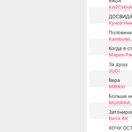
RAGA
КАРТИНА
ДОСВИД
Кунов Ни
Половина
Kambulat
,
Когда я с
Мария Рж
За душу
JUDI
Вера
MIRAVI
Больше н
MURANA
,
Затониро
Витя АК
ХОЧУ ОС