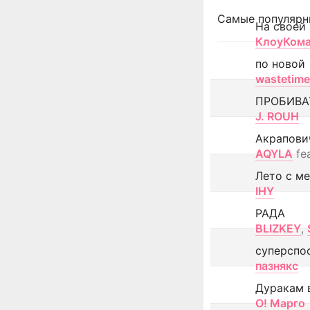
Самые популярн
На своей
КлоуКом
по новой
wastetime
ПРОБИВА
J. ROUH
Акрапови
AQYLA
fe
Лето с м
IHY
РАДА
BLIZKEY
,
суперспо
пазнякс
Дуракам 
О! Марго