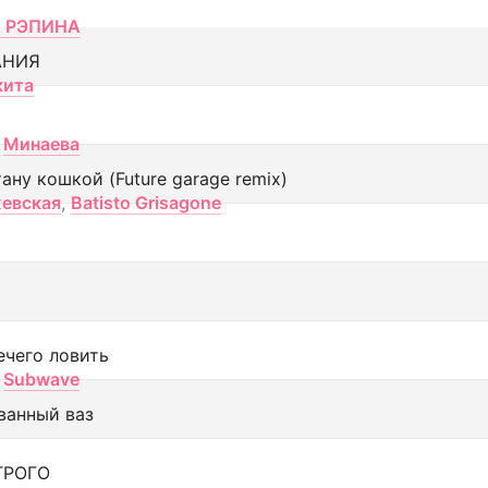
 РЭПИНА
АНИЯ
кита
Минаева
тану кошкой (Future garage remix)
евская
,
Batisto Grisagone
ечего ловить
Subwave
ванный ваз
ТРОГО