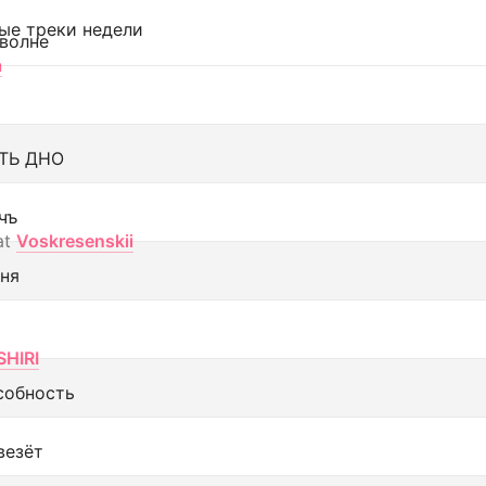
ые треки недели
 волне
а
ТЬ ДНО
чъ
at
Voskresenskii
еня
SHIRI
собность
везёт