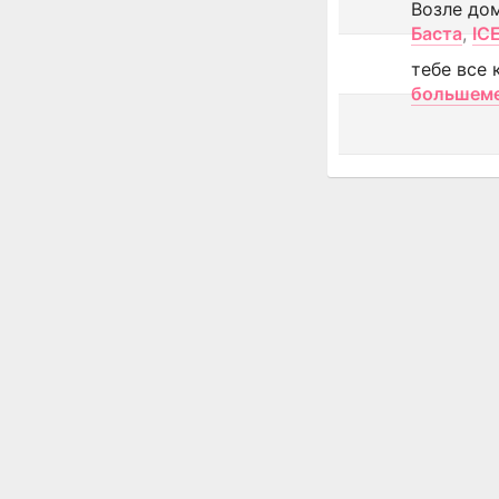
Возле до
Баста
,
IC
тебе все 
большем