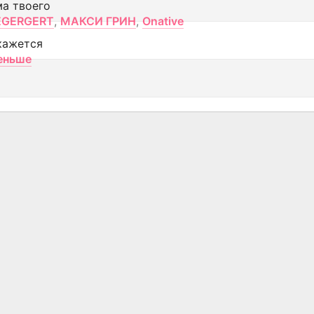
ма твоего
EGERGERT
,
МАКСИ ГРИН
,
Onative
кажется
еньше