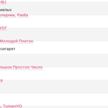
ILI
смелых
оперник
,
Paella
YOT
Молодой Платон
 сигарет
льшое Простое Число
ка
ь
,
TumaniYO