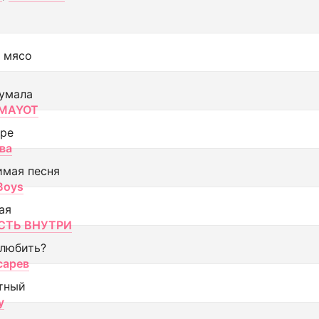
 мясо
умала
MAYOT
оре
ва
имая песня
 Boys
ая
ТЬ ВНУТРИ
 любить?
сарев
тный
y