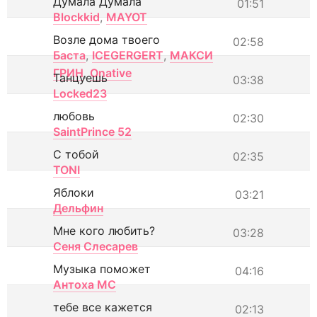
Думала Думала
01:51
Blockkid
,
MAYOT
Возле дома твоего
02:58
Баста
,
ICEGERGERT
,
МАКСИ
ГРИН
,
Onative
Танцуешь
03:38
Locked23
любовь
02:30
SaintPrince 52
С тобой
02:35
TONI
Яблоки
03:21
Дельфин
Мне кого любить?
03:28
Сеня Слесарев
Музыка поможет
04:16
Антоха МС
тебе все кажется
02:13