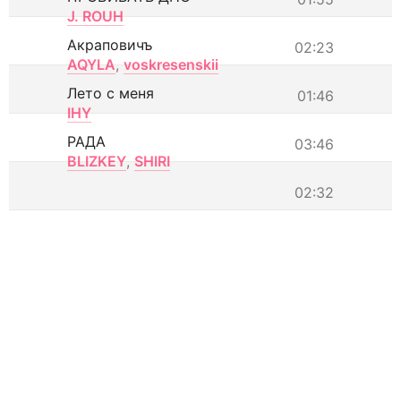
J. ROUH
Акраповичъ
02:23
AQYLA
,
voskresenskii
Лето с меня
01:46
IHY
РАДА
03:46
BLIZKEY
,
SHIRI
02:32