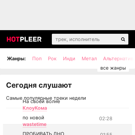
Жанры:
Поп
Рок
Инди
Метал
Альтернатив
Сегодня слушают
Самые популярные треки недели
На своей волне
КлоуКома
по новой
02:28
wastetime
ПРОБИВАТЬ ДНО
01:55