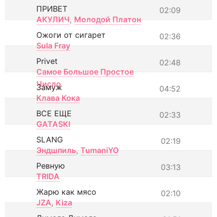
ПРИВЕТ
02:09
АКУЛИЧ
,
Молодой Платон
Ожоги от сигарет
02:36
Sula Fray
Privet
02:48
Самое Большое Простое
Число
Замуж
04:52
Клава Кока
ВСЕ ЕЩЕ
02:33
GATASKI
SLANG
02:19
Эндшпиль
,
TumaniYO
Ревную
03:13
TRIDA
Жарю как мясо
02:10
JZA
,
Kiza