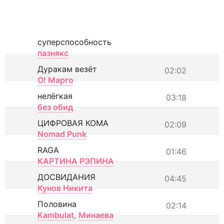
суперспособность
пазнякс
Дуракам везёт
02:02
О! Марго
нелёгкая
03:18
без обид
ЦИФРОВАЯ КОМА
02:09
Nomad Punk
RAGA
01:46
КАРТИНА РЭПИНА
ДОСВИДАНИЯ
04:45
Кунов Никита
Половина
02:14
Kambulat
,
Минаева