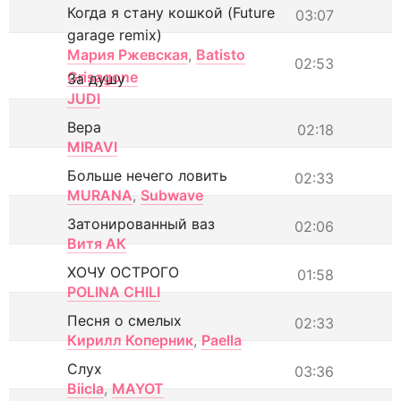
Когда я стану кошкой (Future
03:07
garage remix)
Мария Ржевская
,
Batisto
02:53
Grisagone
За душу
JUDI
Вера
02:18
MIRAVI
Больше нечего ловить
02:33
MURANA
,
Subwave
Затонированный ваз
02:06
Витя АК
ХОЧУ ОСТРОГО
01:58
POLINA CHILI
Песня о смелых
02:33
Кирилл Коперник
,
Paella
Слух
03:36
Biicla
,
MAYOT