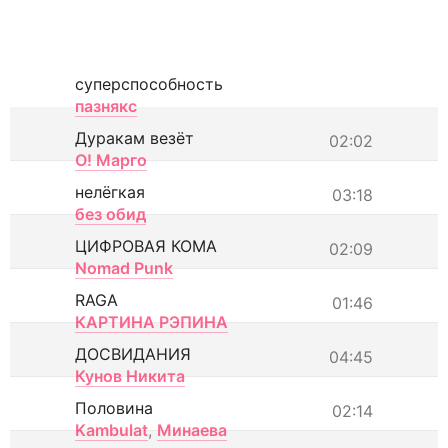
суперспособность
пазнякс
Дуракам везёт
02:02
О! Марго
нелёгкая
03:18
без обид
ЦИФРОВАЯ КОМА
02:09
Nomad Punk
RAGA
01:46
КАРТИНА РЭПИНА
ДОСВИДАНИЯ
04:45
Кунов Никита
Половина
02:14
Kambulat
,
Минаева