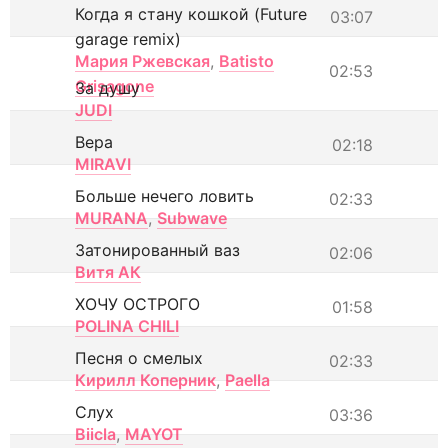
Когда я стану кошкой (Future
03:07
garage remix)
Мария Ржевская
,
Batisto
02:53
Grisagone
За душу
JUDI
Вера
02:18
MIRAVI
Больше нечего ловить
02:33
MURANA
,
Subwave
Затонированный ваз
02:06
Витя АК
ХОЧУ ОСТРОГО
01:58
POLINA CHILI
Песня о смелых
02:33
Кирилл Коперник
,
Paella
Слух
03:36
Biicla
,
MAYOT