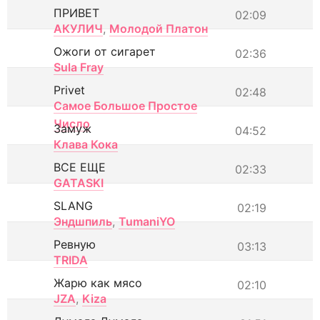
ПРИВЕТ
02:09
АКУЛИЧ
,
Молодой Платон
Ожоги от сигарет
02:36
Sula Fray
Privet
02:48
Самое Большое Простое
Число
Замуж
04:52
Клава Кока
ВСЕ ЕЩЕ
02:33
GATASKI
SLANG
02:19
Эндшпиль
,
TumaniYO
Ревную
03:13
TRIDA
Жарю как мясо
02:10
JZA
,
Kiza