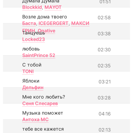
Думала Думала
01:51
Blockkid
,
MAYOT
Возле дома твоего
02:58
Баста
,
ICEGERGERT
,
МАКСИ
ГРИН
,
Onative
Танцуешь
03:38
Locked23
любовь
02:30
SaintPrince 52
С тобой
02:35
TONI
Яблоки
03:21
Дельфин
Мне кого любить?
03:28
Сеня Слесарев
Музыка поможет
04:16
Антоха МС
тебе все кажется
02:13