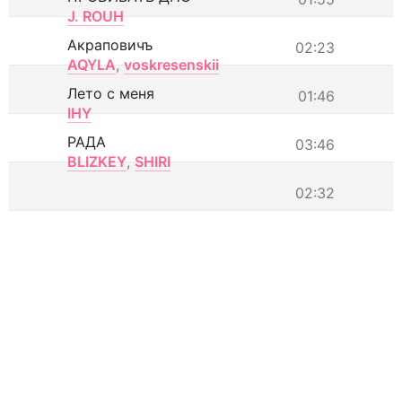
J. ROUH
Акраповичъ
02:23
AQYLA
,
voskresenskii
Лето с меня
01:46
IHY
РАДА
03:46
BLIZKEY
,
SHIRI
02:32