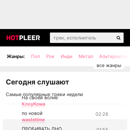
Жанры:
Поп
Рок
Инди
Метал
Альтернатив
Сегодня слушают
Самые популярные треки недели
На своей волне
КлоуКома
по новой
02:28
wastetime
ПРОБИВАТЬ ДНО
01:55