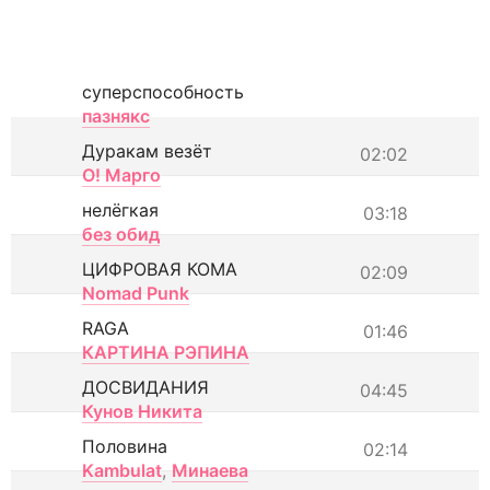
суперспособность
пазнякс
Дуракам везёт
02:02
О! Марго
нелёгкая
03:18
без обид
ЦИФРОВАЯ КОМА
02:09
Nomad Punk
RAGA
01:46
КАРТИНА РЭПИНА
ДОСВИДАНИЯ
04:45
Кунов Никита
Половина
02:14
Kambulat
,
Минаева