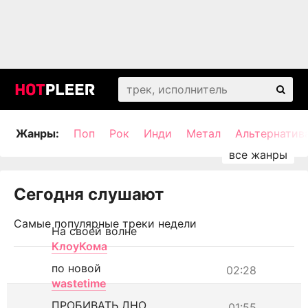
Жанры:
Поп
Рок
Инди
Метал
Альтернатив
Сегодня слушают
Самые популярные треки недели
На своей волне
КлоуКома
по новой
02:28
wastetime
ПРОБИВАТЬ ДНО
01:55