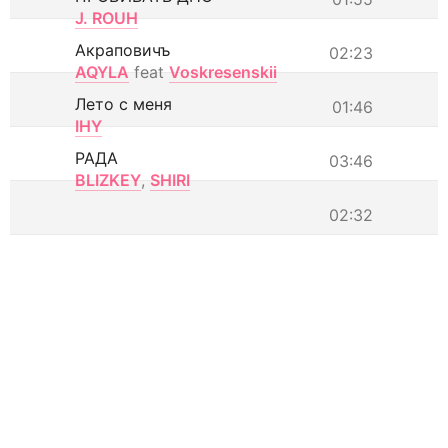
J. ROUH
Акраповичъ
02:23
AQYLA
feat
Voskresenskii
Лето с меня
01:46
IHY
РАДА
03:46
BLIZKEY
,
SHIRI
02:32