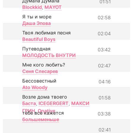
Думала Думала
01:51
Blockkid
,
MAYOT
Я ты и море
02:58
Даша Эпова
Твоя любимая песня
02:04
Beautiful Boys
Путеводная
03:42
МОЛОДОСТЬ ВНУТРИ
Мне кого любить?
02:47
Сеня Слесарев
Бессовестный
04:16
Ato Woody
Возле дома твоего
01:58
Баста
,
ICEGERGERT
,
МАКСИ
ГРИН
,
Onative
тебе все кажется
03:38
большеменьше
02:41