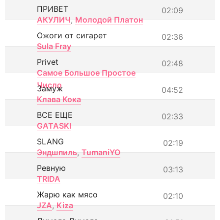
ПРИВЕТ
02:09
АКУЛИЧ
,
Молодой Платон
Ожоги от сигарет
02:36
Sula Fray
Privet
02:48
Самое Большое Простое
Число
Замуж
04:52
Клава Кока
ВСЕ ЕЩЕ
02:33
GATASKI
SLANG
02:19
Эндшпиль
,
TumaniYO
Ревную
03:13
TRIDA
Жарю как мясо
02:10
JZA
,
Kiza