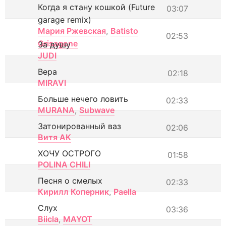
Когда я стану кошкой (Future
03:07
garage remix)
Мария Ржевская
,
Batisto
02:53
Grisagone
За душу
JUDI
Вера
02:18
MIRAVI
Больше нечего ловить
02:33
MURANA
,
Subwave
Затонированный ваз
02:06
Витя АК
ХОЧУ ОСТРОГО
01:58
POLINA CHILI
Песня о смелых
02:33
Кирилл Коперник
,
Paella
Слух
03:36
Biicla
,
MAYOT