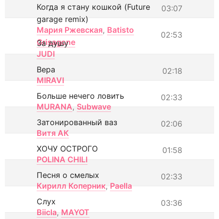
Когда я стану кошкой (Future
03:07
garage remix)
Мария Ржевская
,
Batisto
02:53
Grisagone
За душу
JUDI
Вера
02:18
MIRAVI
Больше нечего ловить
02:33
MURANA
,
Subwave
Затонированный ваз
02:06
Витя АК
ХОЧУ ОСТРОГО
01:58
POLINA CHILI
Песня о смелых
02:33
Кирилл Коперник
,
Paella
Слух
03:36
Biicla
,
MAYOT