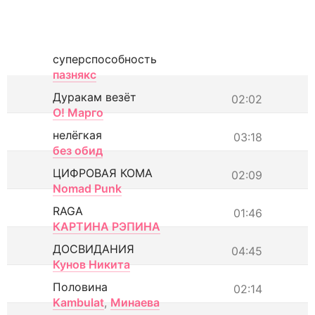
суперспособность
пазнякс
Дуракам везёт
02:02
О! Марго
нелёгкая
03:18
без обид
ЦИФРОВАЯ КОМА
02:09
Nomad Punk
RAGA
01:46
КАРТИНА РЭПИНА
ДОСВИДАНИЯ
04:45
Кунов Никита
Половина
02:14
Kambulat
,
Минаева