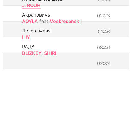
J. ROUH
Акраповичъ
02:23
AQYLA
feat
Voskresenskii
Лето с меня
01:46
IHY
РАДА
03:46
BLIZKEY
,
SHIRI
02:32