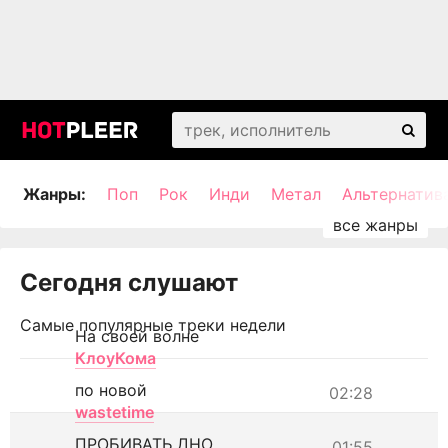
Жанры:
Поп
Рок
Инди
Метал
Альтернатив
Сегодня слушают
Самые популярные треки недели
На своей волне
КлоуКома
по новой
02:28
wastetime
ПРОБИВАТЬ ДНО
01:55