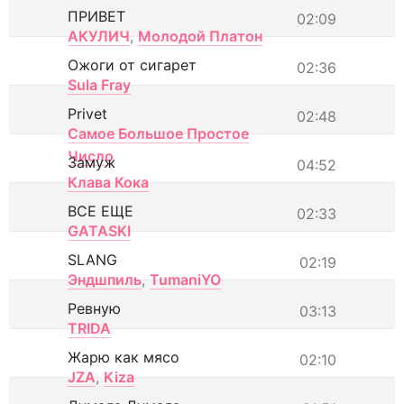
ПРИВЕТ
02:09
АКУЛИЧ
,
Молодой Платон
Ожоги от сигарет
02:36
Sula Fray
Privet
02:48
Самое Большое Простое
Число
Замуж
04:52
Клава Кока
ВСЕ ЕЩЕ
02:33
GATASKI
SLANG
02:19
Эндшпиль
,
TumaniYO
Ревную
03:13
TRIDA
Жарю как мясо
02:10
JZA
,
Kiza