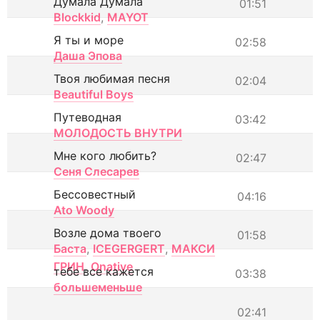
Думала Думала
01:51
Blockkid
,
MAYOT
Я ты и море
02:58
Даша Эпова
Твоя любимая песня
02:04
Beautiful Boys
Путеводная
03:42
МОЛОДОСТЬ ВНУТРИ
Мне кого любить?
02:47
Сеня Слесарев
Бессовестный
04:16
Ato Woody
Возле дома твоего
01:58
Баста
,
ICEGERGERT
,
МАКСИ
ГРИН
,
Onative
тебе все кажется
03:38
большеменьше
02:41