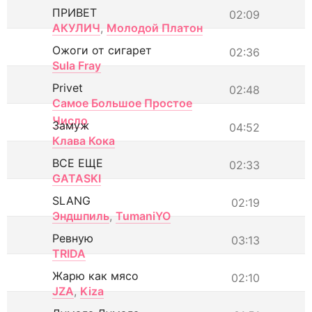
ПРИВЕТ
02:09
АКУЛИЧ
,
Молодой Платон
Ожоги от сигарет
02:36
Sula Fray
Privet
02:48
Самое Большое Простое
Число
Замуж
04:52
Клава Кока
ВСЕ ЕЩЕ
02:33
GATASKI
SLANG
02:19
Эндшпиль
,
TumaniYO
Ревную
03:13
TRIDA
Жарю как мясо
02:10
JZA
,
Kiza