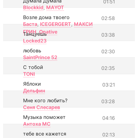
Думала Думала
01:51
Blockkid
,
MAYOT
Возле дома твоего
02:58
Баста
,
ICEGERGERT
,
МАКСИ
ГРИН
,
Onative
Танцуешь
03:38
Locked23
любовь
02:30
SaintPrince 52
С тобой
02:35
TONI
Яблоки
03:21
Дельфин
Мне кого любить?
03:28
Сеня Слесарев
Музыка поможет
04:16
Антоха МС
тебе все кажется
02:13