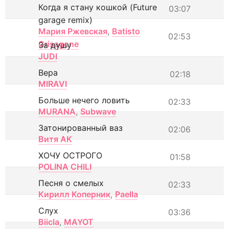
Когда я стану кошкой (Future
03:07
garage remix)
Мария Ржевская
,
Batisto
02:53
Grisagone
За душу
JUDI
Вера
02:18
MIRAVI
Больше нечего ловить
02:33
MURANA
,
Subwave
Затонированный ваз
02:06
Витя АК
ХОЧУ ОСТРОГО
01:58
POLINA CHILI
Песня о смелых
02:33
Кирилл Коперник
,
Paella
Слух
03:36
Biicla
,
MAYOT