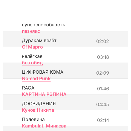
суперспособность
пазнякс
Дуракам везёт
02:02
О! Марго
нелёгкая
03:18
без обид
ЦИФРОВАЯ КОМА
02:09
Nomad Punk
RAGA
01:46
КАРТИНА РЭПИНА
ДОСВИДАНИЯ
04:45
Кунов Никита
Половина
02:14
Kambulat
,
Минаева