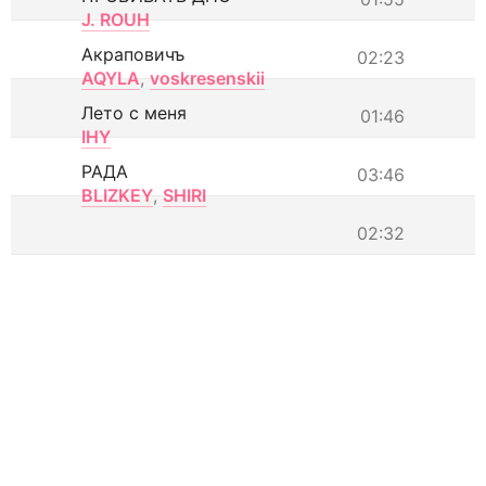
J. ROUH
Акраповичъ
02:23
AQYLA
,
voskresenskii
Лето с меня
01:46
IHY
РАДА
03:46
BLIZKEY
,
SHIRI
02:32