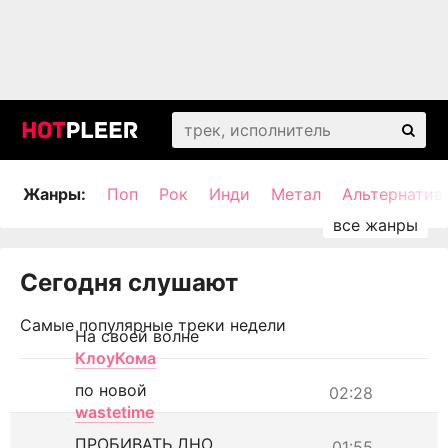
Жанры:
Поп
Рок
Инди
Метал
Альтернатив
Сегодня слушают
Самые популярные треки недели
На своей волне
КлоуКома
по новой
02:28
wastetime
ПРОБИВАТЬ ДНО
01:55