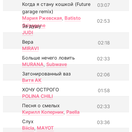
Когда я стану кошкой (Future
03:07
garage remix)
Мария Ржевская
,
Batisto
02:53
Grisagone
За душу
JUDI
Вера
02:18
MIRAVI
Больше нечего ловить
02:33
MURANA
,
Subwave
Затонированный ваз
02:06
Витя АК
ХОЧУ ОСТРОГО
01:58
POLINA CHILI
Песня о смелых
02:33
Кирилл Коперник
,
Paella
Слух
03:36
Biicla
,
MAYOT