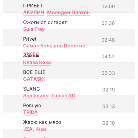
ПРИВЕТ
02:09
АКУЛИЧ
,
Молодой Платон
Ожоги от сигарет
02:36
Sula Fray
Privet
02:48
Самое Большое Простое
Число
Замуж
04:52
Клава Кока
ВСЕ ЕЩЕ
02:33
GATASKI
SLANG
02:19
Эндшпиль
,
TumaniYO
Ревную
03:13
TRIDA
Жарю как мясо
02:10
JZA
,
Kiza