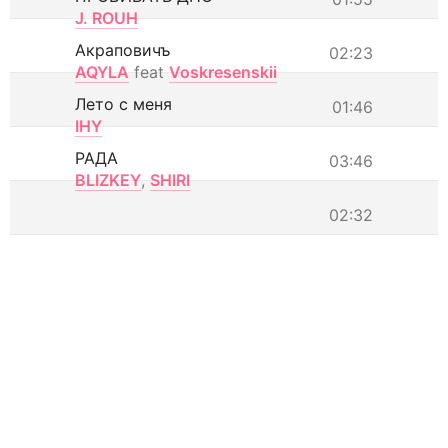
J. ROUH
Акраповичъ
02:23
AQYLA
feat
Voskresenskii
Лето с меня
01:46
IHY
РАДА
03:46
BLIZKEY
,
SHIRI
02:32