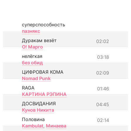
суперспособность
пазнякс
Дуракам везёт
02:02
О! Марго
нелёгкая
03:18
без обид
ЦИФРОВАЯ КОМА
02:09
Nomad Punk
RAGA
01:46
КАРТИНА РЭПИНА
ДОСВИДАНИЯ
04:45
Кунов Никита
Половина
02:14
Kambulat
,
Минаева