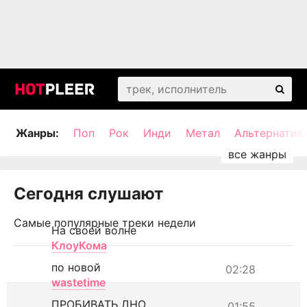
Жанры:
Поп
Рок
Инди
Метал
Альтернатив
Сегодня слушают
Самые популярные треки недели
На своей волне
КлоуКома
по новой
02:28
wastetime
ПРОБИВАТЬ ДНО
01:55