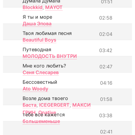
Думала Думала
01:51
Blockkid
,
MAYOT
Я ты и море
02:58
Даша Эпова
Твоя любимая песня
02:04
Beautiful Boys
Путеводная
03:42
МОЛОДОСТЬ ВНУТРИ
Мне кого любить?
02:47
Сеня Слесарев
Бессовестный
04:16
Ato Woody
Возле дома твоего
01:58
Баста
,
ICEGERGERT
,
МАКСИ
ГРИН
,
Onative
тебе все кажется
03:38
большеменьше
02:41