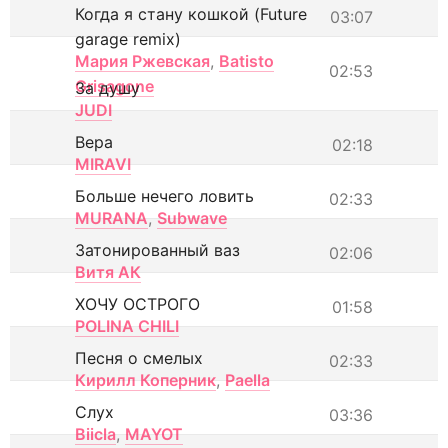
Когда я стану кошкой (Future
03:07
garage remix)
Мария Ржевская
,
Batisto
02:53
Grisagone
За душу
JUDI
Вера
02:18
MIRAVI
Больше нечего ловить
02:33
MURANA
,
Subwave
Затонированный ваз
02:06
Витя АК
ХОЧУ ОСТРОГО
01:58
POLINA CHILI
Песня о смелых
02:33
Кирилл Коперник
,
Paella
Слух
03:36
Biicla
,
MAYOT