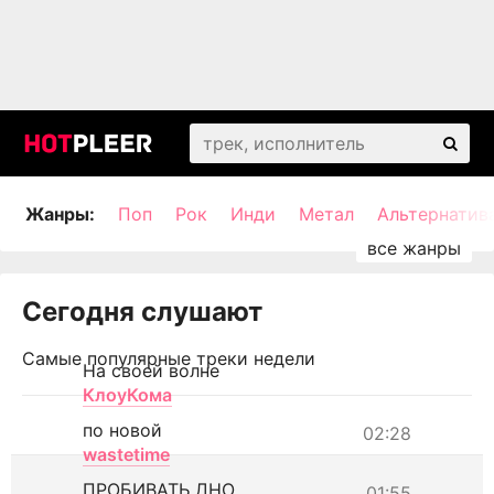
Жанры:
Поп
Рок
Инди
Метал
Альтернатив
Сегодня слушают
Самые популярные треки недели
На своей волне
КлоуКома
по новой
02:28
wastetime
ПРОБИВАТЬ ДНО
01:55