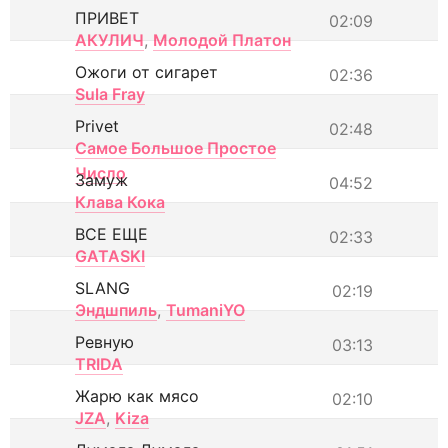
ПРИВЕТ
02:09
АКУЛИЧ
,
Молодой Платон
Ожоги от сигарет
02:36
Sula Fray
Privet
02:48
Самое Большое Простое
Число
Замуж
04:52
Клава Кока
ВСЕ ЕЩЕ
02:33
GATASKI
SLANG
02:19
Эндшпиль
,
TumaniYO
Ревную
03:13
TRIDA
Жарю как мясо
02:10
JZA
,
Kiza