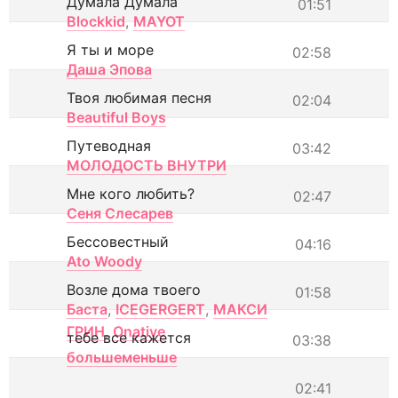
Думала Думала
01:51
Blockkid
,
MAYOT
Я ты и море
02:58
Даша Эпова
Твоя любимая песня
02:04
Beautiful Boys
Путеводная
03:42
МОЛОДОСТЬ ВНУТРИ
Мне кого любить?
02:47
Сеня Слесарев
Бессовестный
04:16
Ato Woody
Возле дома твоего
01:58
Баста
,
ICEGERGERT
,
МАКСИ
ГРИН
,
Onative
тебе все кажется
03:38
большеменьше
02:41