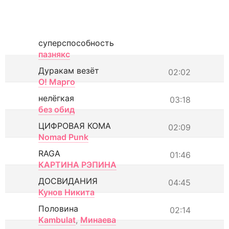
суперспособность
пазнякс
Дуракам везёт
02:02
О! Марго
нелёгкая
03:18
без обид
ЦИФРОВАЯ КОМА
02:09
Nomad Punk
RAGA
01:46
КАРТИНА РЭПИНА
ДОСВИДАНИЯ
04:45
Кунов Никита
Половина
02:14
Kambulat
,
Минаева