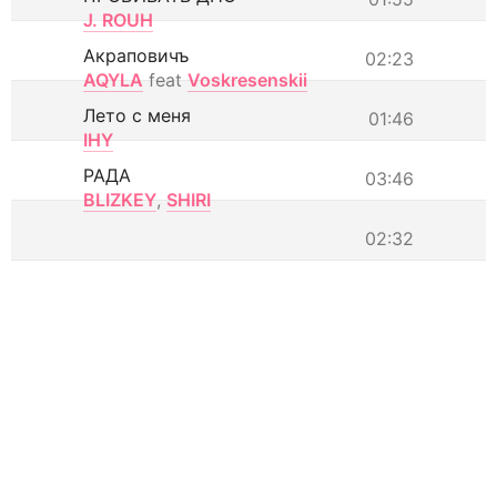
J. ROUH
Акраповичъ
02:23
AQYLA
feat
Voskresenskii
Лето с меня
01:46
IHY
РАДА
03:46
BLIZKEY
,
SHIRI
02:32