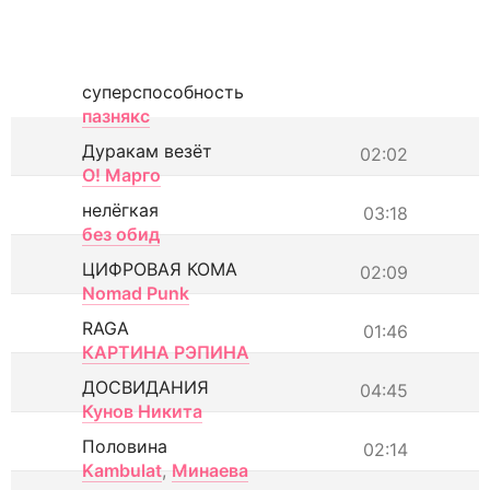
суперспособность
пазнякс
Дуракам везёт
02:02
О! Марго
нелёгкая
03:18
без обид
ЦИФРОВАЯ КОМА
02:09
Nomad Punk
RAGA
01:46
КАРТИНА РЭПИНА
ДОСВИДАНИЯ
04:45
Кунов Никита
Половина
02:14
Kambulat
,
Минаева