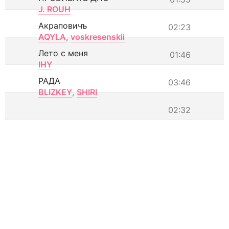
J. ROUH
Акраповичъ
02:23
AQYLA
,
voskresenskii
Лето с меня
01:46
IHY
РАДА
03:46
BLIZKEY
,
SHIRI
02:32