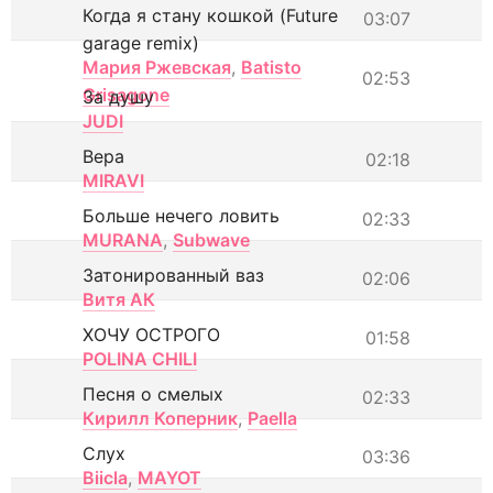
Когда я стану кошкой (Future
03:07
garage remix)
Мария Ржевская
,
Batisto
02:53
Grisagone
За душу
JUDI
Вера
02:18
MIRAVI
Больше нечего ловить
02:33
MURANA
,
Subwave
Затонированный ваз
02:06
Витя АК
ХОЧУ ОСТРОГО
01:58
POLINA CHILI
Песня о смелых
02:33
Кирилл Коперник
,
Paella
Слух
03:36
Biicla
,
MAYOT