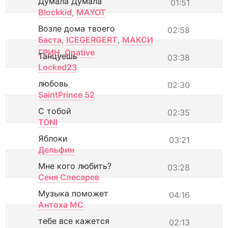
Думала Думала
01:51
Blockkid
,
MAYOT
Возле дома твоего
02:58
Баста
,
ICEGERGERT
,
МАКСИ
ГРИН
,
Onative
Танцуешь
03:38
Locked23
любовь
02:30
SaintPrince 52
С тобой
02:35
TONI
Яблоки
03:21
Дельфин
Мне кого любить?
03:28
Сеня Слесарев
Музыка поможет
04:16
Антоха МС
тебе все кажется
02:13