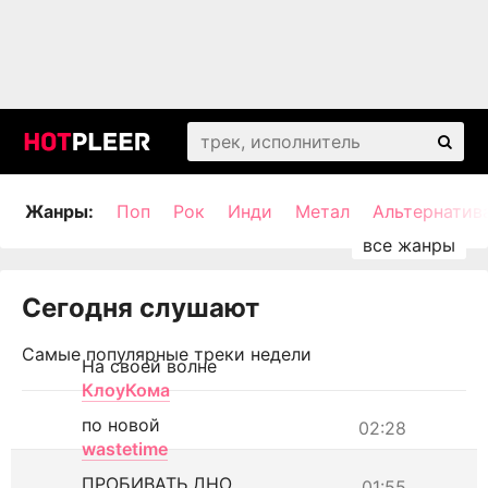
Жанры:
Поп
Рок
Инди
Метал
Альтернатив
Сегодня слушают
Самые популярные треки недели
На своей волне
КлоуКома
по новой
02:28
wastetime
ПРОБИВАТЬ ДНО
01:55