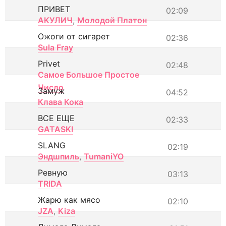
ПРИВЕТ
02:09
АКУЛИЧ
,
Молодой Платон
Ожоги от сигарет
02:36
Sula Fray
Privet
02:48
Самое Большое Простое
Число
Замуж
04:52
Клава Кока
ВСЕ ЕЩЕ
02:33
GATASKI
SLANG
02:19
Эндшпиль
,
TumaniYO
Ревную
03:13
TRIDA
Жарю как мясо
02:10
JZA
,
Kiza