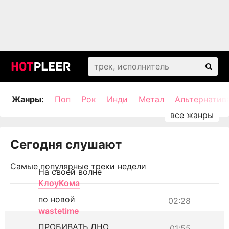
Жанры:
Поп
Рок
Инди
Метал
Альтернатив
Сегодня слушают
Самые популярные треки недели
На своей волне
КлоуКома
по новой
02:28
wastetime
ПРОБИВАТЬ ДНО
01:55