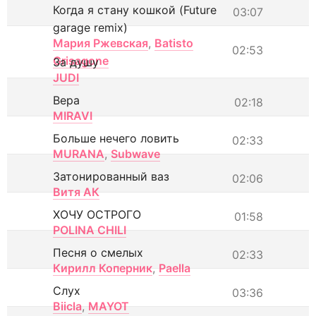
Когда я стану кошкой (Future
03:07
garage remix)
Мария Ржевская
,
Batisto
02:53
Grisagone
За душу
JUDI
Вера
02:18
MIRAVI
Больше нечего ловить
02:33
MURANA
,
Subwave
Затонированный ваз
02:06
Витя АК
ХОЧУ ОСТРОГО
01:58
POLINA CHILI
Песня о смелых
02:33
Кирилл Коперник
,
Paella
Слух
03:36
Biicla
,
MAYOT