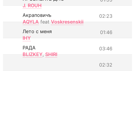
J. ROUH
Акраповичъ
02:23
AQYLA
feat
Voskresenskii
Лето с меня
01:46
IHY
РАДА
03:46
BLIZKEY
,
SHIRI
02:32