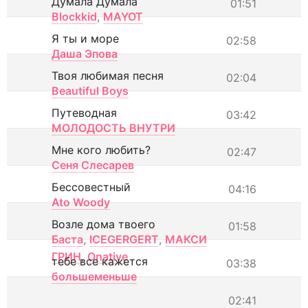
Думала Думала
01:51
Blockkid
,
MAYOT
Я ты и море
02:58
Даша Эпова
Твоя любимая песня
02:04
Beautiful Boys
Путеводная
03:42
МОЛОДОСТЬ ВНУТРИ
Мне кого любить?
02:47
Сеня Слесарев
Бессовестный
04:16
Ato Woody
Возле дома твоего
01:58
Баста
,
ICEGERGERT
,
МАКСИ
ГРИН
,
Onative
тебе все кажется
03:38
большеменьше
02:41