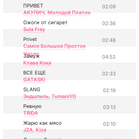
ПРИВЕТ
02:09
АКУЛИЧ
,
Молодой Платон
Ожоги от сигарет
02:36
Sula Fray
Privet
02:48
Самое Большое Простое
Число
Замуж
04:52
Клава Кока
ВСЕ ЕЩЕ
02:33
GATASKI
SLANG
02:19
Эндшпиль
,
TumaniYO
Ревную
03:13
TRIDA
Жарю как мясо
02:10
JZA
,
Kiza