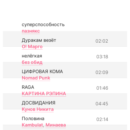
суперспособность
пазнякс
Дуракам везёт
02:02
О! Марго
нелёгкая
03:18
без обид
ЦИФРОВАЯ КОМА
02:09
Nomad Punk
RAGA
01:46
КАРТИНА РЭПИНА
ДОСВИДАНИЯ
04:45
Кунов Никита
Половина
02:14
Kambulat
,
Минаева