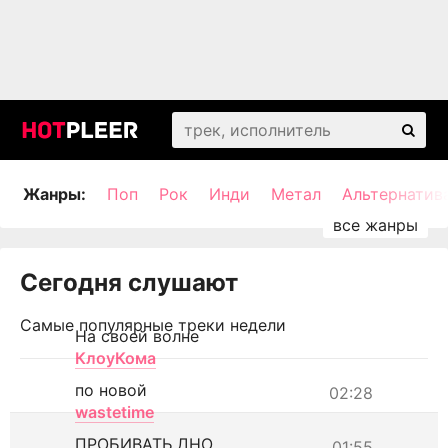
Жанры:
Поп
Рок
Инди
Метал
Альтернатив
Сегодня слушают
Самые популярные треки недели
На своей волне
КлоуКома
по новой
02:28
wastetime
ПРОБИВАТЬ ДНО
01:55