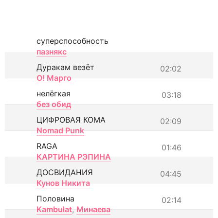
суперспособность
пазнякс
Дуракам везёт
02:02
О! Марго
нелёгкая
03:18
без обид
ЦИФРОВАЯ КОМА
02:09
Nomad Punk
RAGA
01:46
КАРТИНА РЭПИНА
ДОСВИДАНИЯ
04:45
Кунов Никита
Половина
02:14
Kambulat
,
Минаева