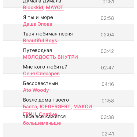
Думала Думала
01:51
Blockkid
,
MAYOT
Я ты и море
02:58
Даша Эпова
Твоя любимая песня
02:04
Beautiful Boys
Путеводная
03:42
МОЛОДОСТЬ ВНУТРИ
Мне кого любить?
02:47
Сеня Слесарев
Бессовестный
04:16
Ato Woody
Возле дома твоего
01:58
Баста
,
ICEGERGERT
,
МАКСИ
ГРИН
,
Onative
тебе все кажется
03:38
большеменьше
02:41