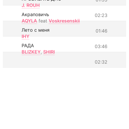
J. ROUH
Акраповичъ
02:23
AQYLA
feat
Voskresenskii
Лето с меня
01:46
IHY
РАДА
03:46
BLIZKEY
,
SHIRI
02:32