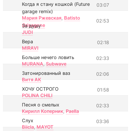
Когда я стану кошкой (Future
03:07
garage remix)
Мария Ржевская
,
Batisto
02:53
Grisagone
За душу
JUDI
Вера
02:18
MIRAVI
Больше нечего ловить
02:33
MURANA
,
Subwave
Затонированный ваз
02:06
Витя АК
ХОЧУ ОСТРОГО
01:58
POLINA CHILI
Песня о смелых
02:33
Кирилл Коперник
,
Paella
Слух
03:36
Biicla
,
MAYOT