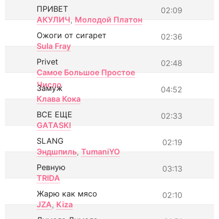
ПРИВЕТ
02:09
АКУЛИЧ
,
Молодой Платон
Ожоги от сигарет
02:36
Sula Fray
Privet
02:48
Самое Большое Простое
Число
Замуж
04:52
Клава Кока
ВСЕ ЕЩЕ
02:33
GATASKI
SLANG
02:19
Эндшпиль
,
TumaniYO
Ревную
03:13
TRIDA
Жарю как мясо
02:10
JZA
,
Kiza