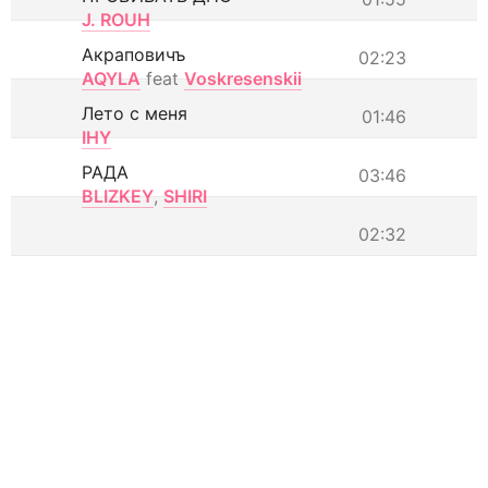
J. ROUH
Акраповичъ
02:23
AQYLA
feat
Voskresenskii
Лето с меня
01:46
IHY
РАДА
03:46
BLIZKEY
,
SHIRI
02:32