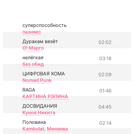
суперспособность
пазнякс
Дуракам везёт
02:02
О! Марго
нелёгкая
03:18
без обид
ЦИФРОВАЯ КОМА
02:09
Nomad Punk
RAGA
01:46
КАРТИНА РЭПИНА
ДОСВИДАНИЯ
04:45
Кунов Никита
Половина
02:14
Kambulat
,
Минаева