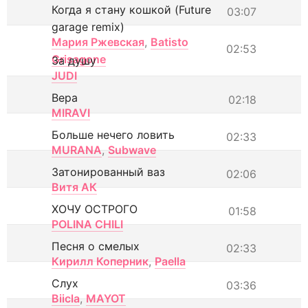
Когда я стану кошкой (Future
03:07
garage remix)
Мария Ржевская
,
Batisto
02:53
Grisagone
За душу
JUDI
Вера
02:18
MIRAVI
Больше нечего ловить
02:33
MURANA
,
Subwave
Затонированный ваз
02:06
Витя АК
ХОЧУ ОСТРОГО
01:58
POLINA CHILI
Песня о смелых
02:33
Кирилл Коперник
,
Paella
Слух
03:36
Biicla
,
MAYOT