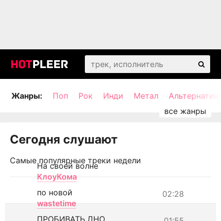
Жанры:
Поп
Рок
Инди
Метал
Альтернатив
Сегодня слушают
Самые популярные треки недели
На своей волне
КлоуКома
по новой
02:28
wastetime
ПРОБИВАТЬ ДНО
01:55