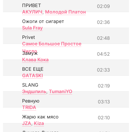
ПРИВЕТ
02:09
АКУЛИЧ
,
Молодой Платон
Ожоги от сигарет
02:36
Sula Fray
Privet
02:48
Самое Большое Простое
Число
Замуж
04:52
Клава Кока
ВСЕ ЕЩЕ
02:33
GATASKI
SLANG
02:19
Эндшпиль
,
TumaniYO
Ревную
03:13
TRIDA
Жарю как мясо
02:10
JZA
,
Kiza