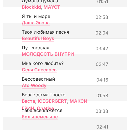
Думала Думала
01:51
Blockkid
,
MAYOT
Я ты и море
02:58
Даша Эпова
Твоя любимая песня
02:04
Beautiful Boys
Путеводная
03:42
МОЛОДОСТЬ ВНУТРИ
Мне кого любить?
02:47
Сеня Слесарев
Бессовестный
04:16
Ato Woody
Возле дома твоего
01:58
Баста
,
ICEGERGERT
,
МАКСИ
ГРИН
,
Onative
тебе все кажется
03:38
большеменьше
02:41