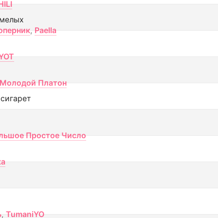
ILI
смелых
оперник
,
Paella
YOT
Молодой Платон
 сигарет
льшое Простое Число
ка
ь
,
TumaniYO