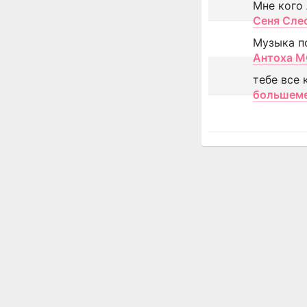
Мне кого
Сеня Сле
Музыка п
Антоха 
тебе все 
большем