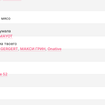
 мясо
умала
MAYOT
ма твоего
EGERGERT
,
МАКСИ ГРИН
,
Onative
ce 52