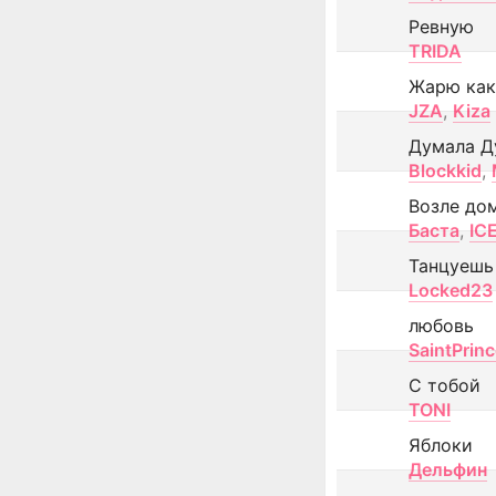
Ревную
TRIDA
Жарю как
JZA
,
Kiza
Думала Д
Blockkid
,
Возле до
Баста
,
IC
Танцуешь
Locked23
любовь
SaintPrin
С тобой
TONI
Яблоки
Дельфин