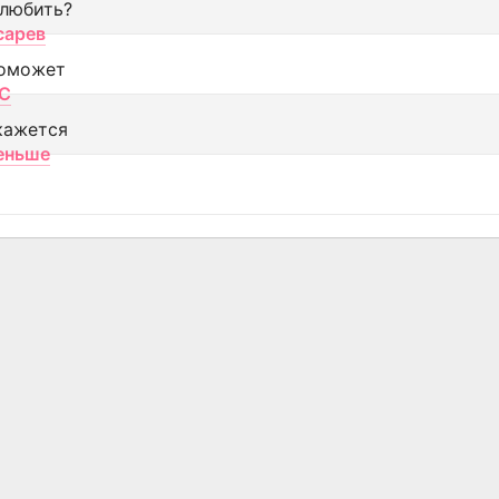
 любить?
сарев
оможет
МС
кажется
еньше