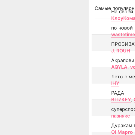
Самые популярн
На своей
КлоуКом
по новой
wastetime
ПРОБИВА
J. ROUH
Акрапови
AQYLA
,
v
Лето с м
IHY
РАДА
BLIZKEY
,
суперспо
пазнякс
Дуракам 
О! Марго