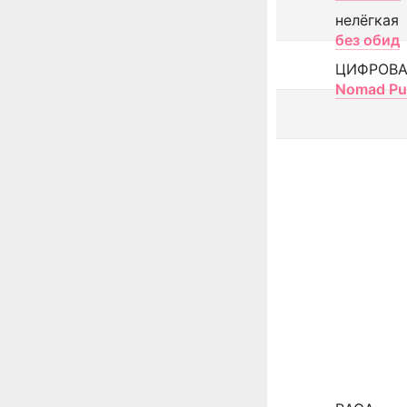
нелёгкая
без обид
ЦИФРОВА
Nomad Pu