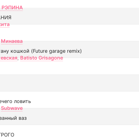
 РЭПИНА
АНИЯ
кита
Минаева
тану кошкой (Future garage remix)
евская
,
Batisto Grisagone
ечего ловить
Subwave
ванный ваз
ТРОГО