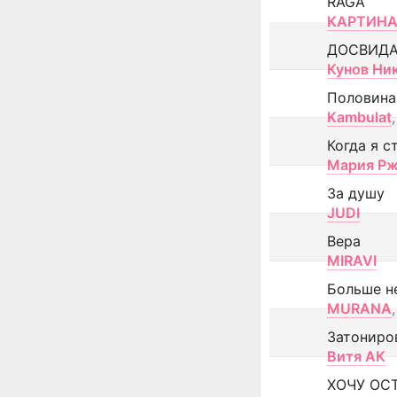
RAGA
КАРТИНА
ДОСВИД
Кунов Ни
Половина
Kambulat
,
Когда я с
Мария Рж
За душу
JUDI
Вера
MIRAVI
Больше н
MURANA
,
Затониро
Витя АК
ХОЧУ ОС