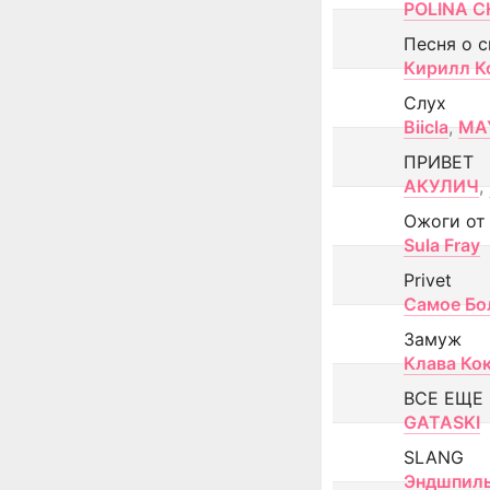
POLINA CH
Песня о 
Кирилл К
Слух
Biicla
,
MA
ПРИВЕТ
АКУЛИЧ
,
Ожоги от
Sula Fray
Privet
Самое Бо
Замуж
Клава Ко
ВСЕ ЕЩЕ
GATASKI
SLANG
Эндшпил