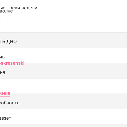
ые треки недели
 волне
а
ТЬ ДНО
чъ
oskresenskii
еня
SHIRI
собность
везёт