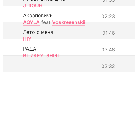
J. ROUH
Акраповичъ
02:23
AQYLA
feat
Voskresenskii
Лето с меня
01:46
IHY
РАДА
03:46
BLIZKEY
,
SHIRI
02:32