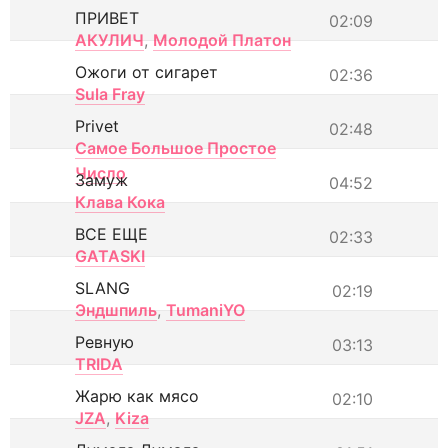
ПРИВЕТ
02:09
АКУЛИЧ
,
Молодой Платон
Ожоги от сигарет
02:36
Sula Fray
Privet
02:48
Самое Большое Простое
Число
Замуж
04:52
Клава Кока
ВСЕ ЕЩЕ
02:33
GATASKI
SLANG
02:19
Эндшпиль
,
TumaniYO
Ревную
03:13
TRIDA
Жарю как мясо
02:10
JZA
,
Kiza