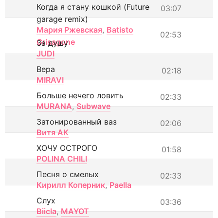
Когда я стану кошкой (Future
03:07
garage remix)
Мария Ржевская
,
Batisto
02:53
Grisagone
За душу
JUDI
Вера
02:18
MIRAVI
Больше нечего ловить
02:33
MURANA
,
Subwave
Затонированный ваз
02:06
Витя АК
ХОЧУ ОСТРОГО
01:58
POLINA CHILI
Песня о смелых
02:33
Кирилл Коперник
,
Paella
Слух
03:36
Biicla
,
MAYOT