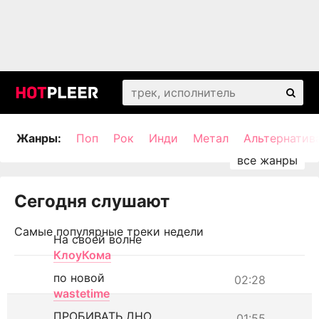
Жанры:
Поп
Рок
Инди
Метал
Альтернатив
Сегодня слушают
Самые популярные треки недели
На своей волне
КлоуКома
по новой
02:28
wastetime
ПРОБИВАТЬ ДНО
01:55