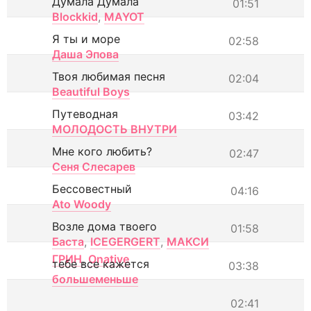
Думала Думала
01:51
Blockkid
,
MAYOT
Я ты и море
02:58
Даша Эпова
Твоя любимая песня
02:04
Beautiful Boys
Путеводная
03:42
МОЛОДОСТЬ ВНУТРИ
Мне кого любить?
02:47
Сеня Слесарев
Бессовестный
04:16
Ato Woody
Возле дома твоего
01:58
Баста
,
ICEGERGERT
,
МАКСИ
ГРИН
,
Onative
тебе все кажется
03:38
большеменьше
02:41