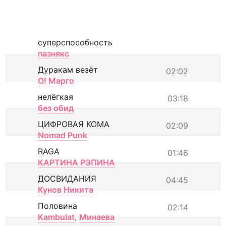
суперспособность
пазнякс
Дуракам везёт
02:02
О! Марго
нелёгкая
03:18
без обид
ЦИФРОВАЯ КОМА
02:09
Nomad Punk
RAGA
01:46
КАРТИНА РЭПИНА
ДОСВИДАНИЯ
04:45
Кунов Никита
Половина
02:14
Kambulat
,
Минаева