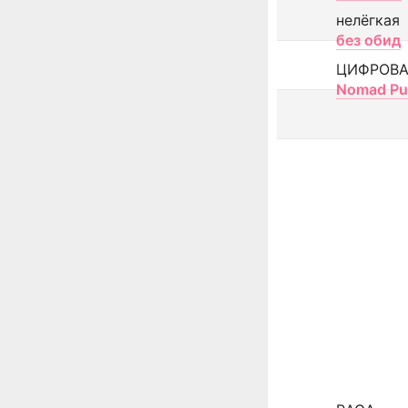
нелёгкая
без обид
ЦИФРОВА
Nomad Pu