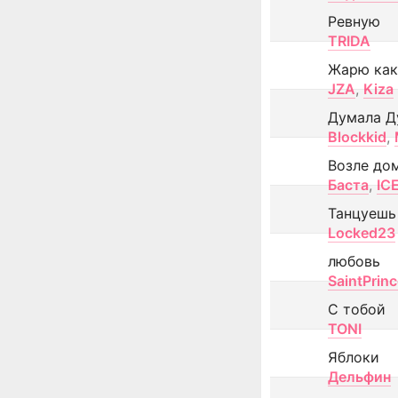
Ревную
TRIDA
Жарю как
JZA
,
Kiza
Думала Д
Blockkid
,
Возле до
Баста
,
IC
Танцуешь
Locked23
любовь
SaintPrin
С тобой
TONI
Яблоки
Дельфин