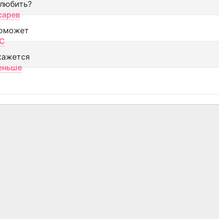
 любить?
сарев
оможет
МС
кажется
еньше