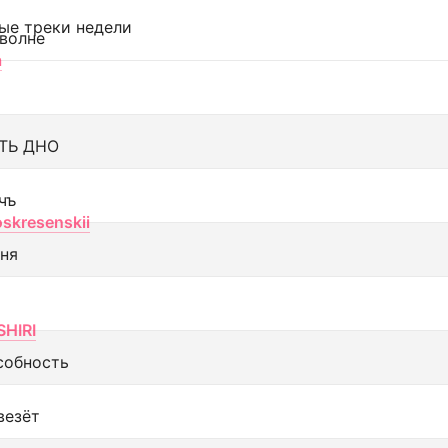
ые треки недели
 волне
а
ТЬ ДНО
чъ
oskresenskii
еня
SHIRI
собность
везёт