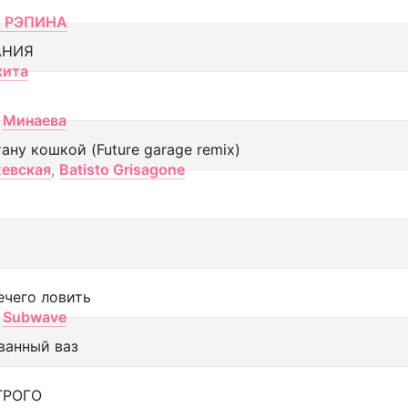
 РЭПИНА
АНИЯ
кита
Минаева
тану кошкой (Future garage remix)
евская
,
Batisto Grisagone
ечего ловить
Subwave
ванный ваз
ТРОГО