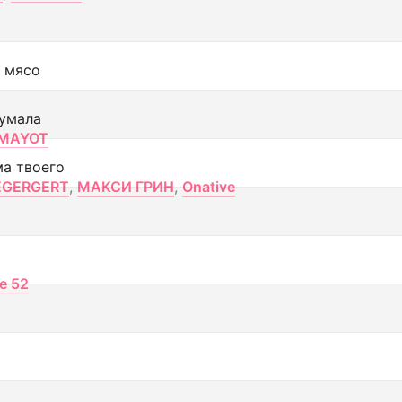
 мясо
умала
MAYOT
ма твоего
EGERGERT
,
МАКСИ ГРИН
,
Onative
ce 52