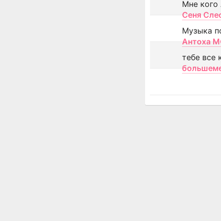
Мне кого
Сеня Сле
Музыка п
Антоха 
тебе все 
большем