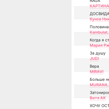
RAGA
КАРТИНА
ДОСВИД
Кунов Ни
Половина
Kambulat
,
Когда я с
Мария Рж
За душу
JUDI
Вера
MIRAVI
Больше н
MURANA
,
Затониро
Витя АК
ХОЧУ ОС