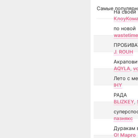
Самые популярн
На своей
КлоуКом
по новой
wastetime
ПРОБИВА
J. ROUH
Акрапови
AQYLA
,
v
Лето с м
IHY
РАДА
BLIZKEY
,
суперспо
пазнякс
Дуракам 
О! Марго