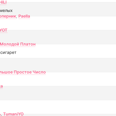
ILI
смелых
оперник
,
Paella
YOT
Молодой Платон
 сигарет
льшое Простое Число
ка
ь
,
TumaniYO