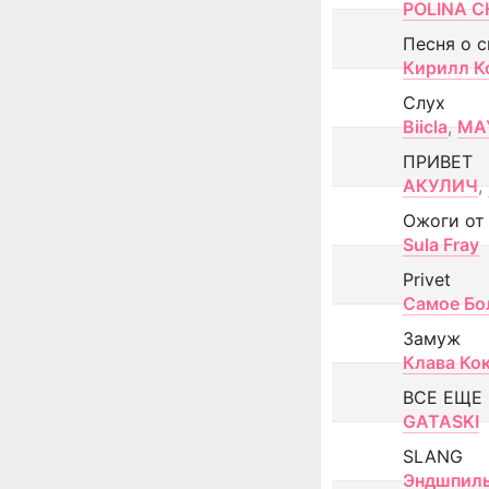
POLINA CH
Песня о 
Кирилл К
Слух
Biicla
,
MA
ПРИВЕТ
АКУЛИЧ
,
Ожоги от
Sula Fray
Privet
Самое Бо
Замуж
Клава Ко
ВСЕ ЕЩЕ
GATASKI
SLANG
Эндшпил