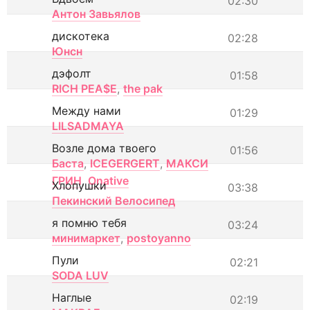
02:30
Антон Завьялов
дискотека
02:28
Юнсн
дэфолт
01:58
RICH PEA$E
,
the pak
Между нами
01:29
LILSADMAYA
Возле дома твоего
01:56
Баста
,
ICEGERGERT
,
МАКСИ
ГРИН
,
Onative
Хлопушки
03:38
Пекинский Велосипед
я помню тебя
03:24
минимаркет
,
postoyanno
Пули
02:21
SODA LUV
Наглые
02:19