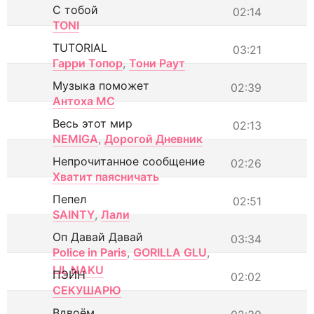
С тобой
02:14
TONI
TUTORIAL
03:21
Гарри Топор
,
Тони Раут
Музыка поможет
02:39
Антоха МС
Весь этот мир
02:13
NEMIGA
,
Дорогой Дневник
Непрочитанное сообщение
02:26
Хватит паясничать
Пепел
02:51
SAINTY
,
Лали
Оп Давай Давай
03:34
Police in Paris
,
GORILLA GLU
,
LIL NAKU
ПЭЙН
02:02
СЕКУШАРЮ
Вдвоём