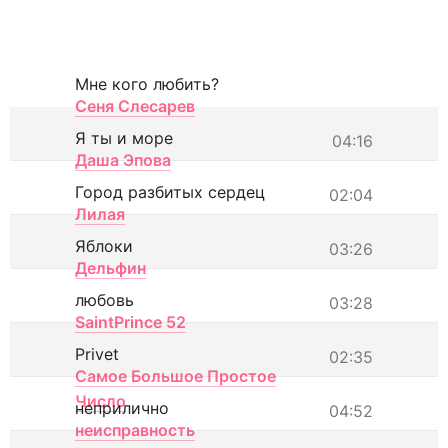
Мне кого любить?
Сеня Слесарев
Я ты и море
04:16
Даша Эпова
Город разбитых сердец
02:04
Лилая
Яблоки
03:26
Дельфин
любовь
03:28
SaintPrince 52
Privet
02:35
Самое Большое Простое
Число
неприлично
04:52
неисправность