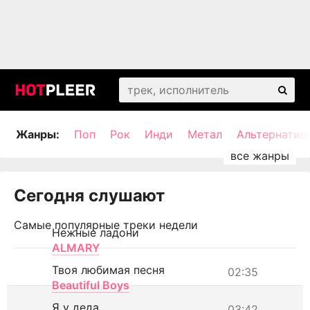
Жанры:
Поп
Рок
Инди
Метал
Альтернатив
Сегодня слушают
Самые популярные треки недели
Нежные ладони
ALMARY
Твоя любимая песня
02:35
Beautiful Boys
Я у деда
03:42