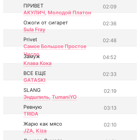
ПРИВЕТ
02:09
АКУЛИЧ
,
Молодой Платон
Ожоги от сигарет
02:36
Sula Fray
Privet
02:48
Самое Большое Простое
Число
Замуж
04:52
Клава Кока
ВСЕ ЕЩЕ
02:33
GATASKI
SLANG
02:19
Эндшпиль
,
TumaniYO
Ревную
03:13
TRIDA
Жарю как мясо
02:10
JZA
,
Kiza