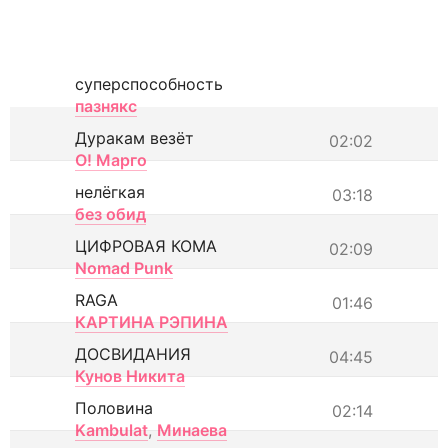
суперспособность
пазнякс
Дуракам везёт
02:02
О! Марго
нелёгкая
03:18
без обид
ЦИФРОВАЯ КОМА
02:09
Nomad Punk
RAGA
01:46
КАРТИНА РЭПИНА
ДОСВИДАНИЯ
04:45
Кунов Никита
Половина
02:14
Kambulat
,
Минаева