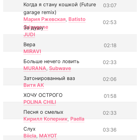
Когда я стану кошкой (Future
03:07
garage remix)
Мария Ржевская
,
Batisto
02:53
Grisagone
За душу
JUDI
Вера
02:18
MIRAVI
Больше нечего ловить
02:33
MURANA
,
Subwave
Затонированный ваз
02:06
Витя АК
ХОЧУ ОСТРОГО
01:58
POLINA CHILI
Песня о смелых
02:33
Кирилл Коперник
,
Paella
Слух
03:36
Biicla
,
MAYOT