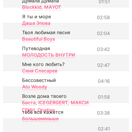
Думала Думала
01:51
Blockkid
,
MAYOT
Я ты и море
02:58
Даша Эпова
Твоя любимая песня
02:04
Beautiful Boys
Путеводная
03:42
МОЛОДОСТЬ ВНУТРИ
Мне кого любить?
02:47
Сеня Слесарев
Бессовестный
04:16
Ato Woody
Возле дома твоего
01:58
Баста
,
ICEGERGERT
,
МАКСИ
ГРИН
,
Onative
тебе все кажется
03:38
большеменьше
02:41