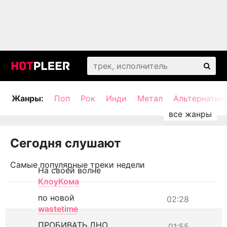
Жанры:
Поп
Рок
Инди
Метал
Альтернатив
Сегодня слушают
Самые популярные треки недели
На своей волне
КлоуКома
по новой
02:28
wastetime
ПРОБИВАТЬ ДНО
01:55