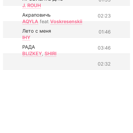
J. ROUH
Акраповичъ
02:23
AQYLA
feat
Voskresenskii
Лето с меня
01:46
IHY
РАДА
03:46
BLIZKEY
,
SHIRI
02:32