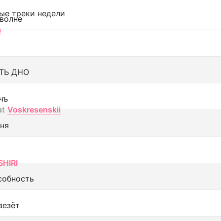
ые треки недели
 волне
а
ТЬ ДНО
чъ
at
Voskresenskii
еня
SHIRI
собность
везёт