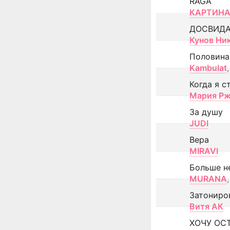
RAGA
КАРТИНА
ДОСВИД
Кунов Ни
Половина
Kambulat
,
Когда я с
Мария Рж
За душу
JUDI
Вера
MIRAVI
Больше н
MURANA
,
Затониро
Витя АК
ХОЧУ ОС