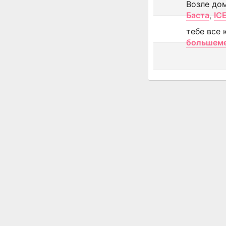
Возле до
Баста
,
IC
тебе все 
большем