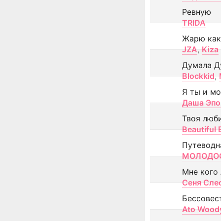
Ревную
TRIDA
Жарю как
JZA
,
Kiza
Думала Д
Blockkid
,
Я ты и м
Даша Эпо
Твоя люб
Beautiful
Путеводн
МОЛОДОС
Мне кого
Сеня Сле
Бессовес
Ato Wood