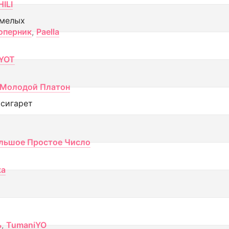
ILI
смелых
оперник
,
Paella
YOT
Молодой Платон
 сигарет
льшое Простое Число
ка
ь
,
TumaniYO