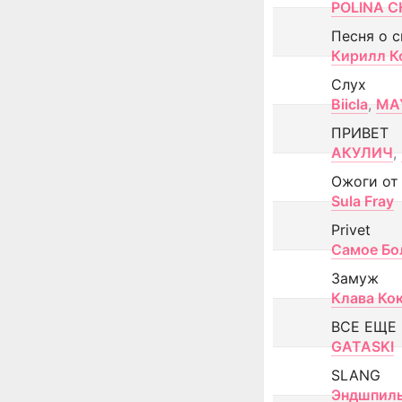
POLINA CH
Песня о 
Кирилл К
Слух
Biicla
,
MA
ПРИВЕТ
АКУЛИЧ
,
Ожоги от
Sula Fray
Privet
Самое Бо
Замуж
Клава Ко
ВСЕ ЕЩЕ
GATASKI
SLANG
Эндшпил