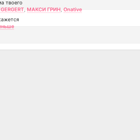
ма твоего
EGERGERT
,
МАКСИ ГРИН
,
Onative
кажется
еньше