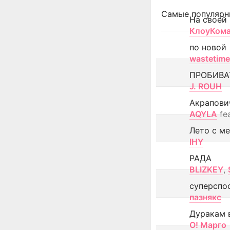
Самые популярн
На своей
КлоуКом
по новой
wastetime
ПРОБИВА
J. ROUH
Акрапови
AQYLA
fe
Лето с м
IHY
РАДА
BLIZKEY
,
суперспо
пазнякс
Дуракам 
О! Марго