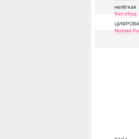
нелёгкая
без обид
ЦИФРОВА
Nomad Pu