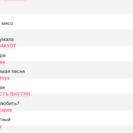
 мясо
умала
MAYOT
оре
ва
имая песня
 Boys
ая
ТЬ ВНУТРИ
 любить?
сарев
тный
y