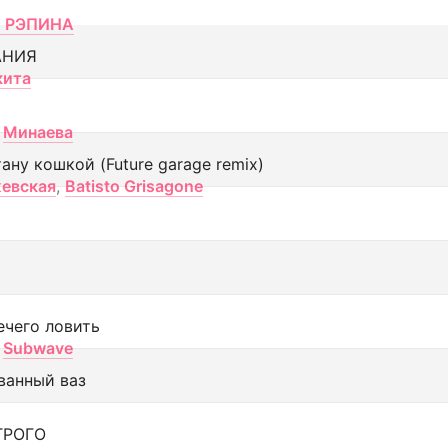
 РЭПИНА
АНИЯ
кита
Минаева
тану кошкой (Future garage remix)
евская
,
Batisto Grisagone
ечего ловить
Subwave
ванный ваз
ТРОГО