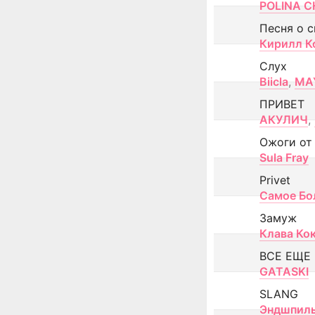
POLINA CH
Песня о 
Кирилл К
Слух
Biicla
,
MA
ПРИВЕТ
АКУЛИЧ
,
Ожоги от
Sula Fray
Privet
Самое Бо
Замуж
Клава Ко
ВСЕ ЕЩЕ
GATASKI
SLANG
Эндшпил