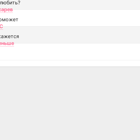
 любить?
сарев
оможет
МС
кажется
еньше