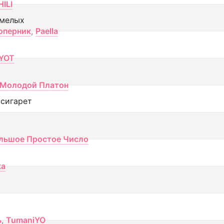
ILI
смелых
оперник
,
Paella
YOT
Молодой Платон
 сигарет
льшое Простое Число
ка
ь
,
TumaniYO