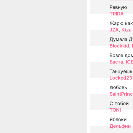
Ревную
TRIDA
Жарю как
JZA
,
Kiza
Думала Д
Blockkid
,
Возле до
Баста
,
IC
Танцуешь
Locked23
любовь
SaintPrin
С тобой
TONI
Яблоки
Дельфин