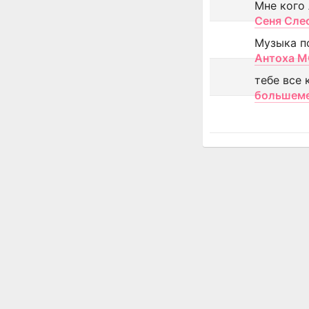
Мне кого
Сеня Сле
Музыка п
Антоха 
тебе все 
большем