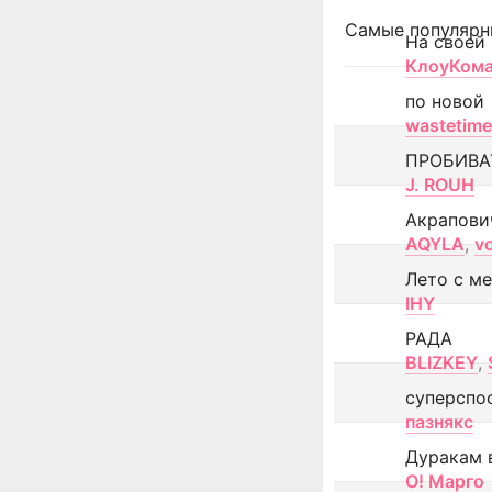
Самые популярн
На своей
КлоуКом
по новой
wastetime
ПРОБИВА
J. ROUH
Акрапови
AQYLA
,
v
Лето с м
IHY
РАДА
BLIZKEY
,
суперспо
пазнякс
Дуракам 
О! Марго