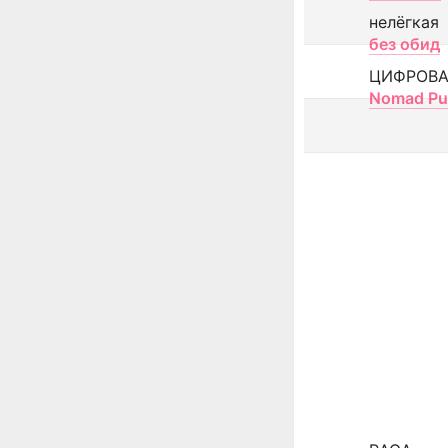
нелёгкая
без обид
ЦИФРОВА
Nomad Pu