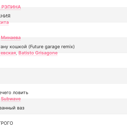
 РЭПИНА
АНИЯ
кита
Минаева
тану кошкой (Future garage remix)
евская
,
Batisto Grisagone
ечего ловить
Subwave
ванный ваз
ТРОГО