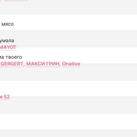
 мясо
умала
MAYOT
ма твоего
EGERGERT
,
МАКСИ ГРИН
,
Onative
ce 52