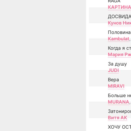
RAGA
КАРТИНА
ДОСВИД
Кунов Ни
Половина
Kambulat
,
Когда я с
Мария Рж
За душу
JUDI
Вера
MIRAVI
Больше н
MURANA
,
Затониро
Витя АК
ХОЧУ ОС