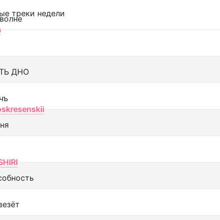
ые треки недели
 волне
а
ТЬ ДНО
чъ
oskresenskii
еня
SHIRI
собность
везёт