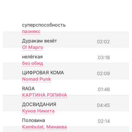
суперспособность
пазнякс
Дуракам везёт
02:02
О! Марго
нелёгкая
03:18
без обид
ЦИФРОВАЯ КОМА
02:09
Nomad Punk
RAGA
01:46
КАРТИНА РЭПИНА
ДОСВИДАНИЯ
04:45
Кунов Никита
Половина
02:14
Kambulat
,
Минаева