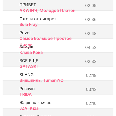
ПРИВЕТ
02:09
АКУЛИЧ
,
Молодой Платон
Ожоги от сигарет
02:36
Sula Fray
Privet
02:48
Самое Большое Простое
Число
Замуж
04:52
Клава Кока
ВСЕ ЕЩЕ
02:33
GATASKI
SLANG
02:19
Эндшпиль
,
TumaniYO
Ревную
03:13
TRIDA
Жарю как мясо
02:10
JZA
,
Kiza