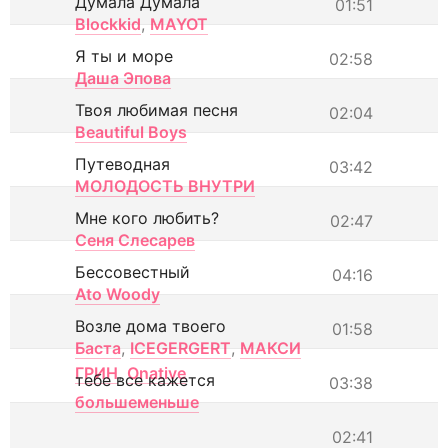
Думала Думала
01:51
Blockkid
,
MAYOT
Я ты и море
02:58
Даша Эпова
Твоя любимая песня
02:04
Beautiful Boys
Путеводная
03:42
МОЛОДОСТЬ ВНУТРИ
Мне кого любить?
02:47
Сеня Слесарев
Бессовестный
04:16
Ato Woody
Возле дома твоего
01:58
Баста
,
ICEGERGERT
,
МАКСИ
ГРИН
,
Onative
тебе все кажется
03:38
большеменьше
02:41