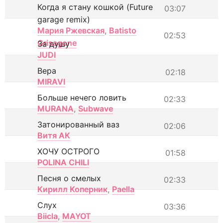
Когда я стану кошкой (Future
03:07
garage remix)
Мария Ржевская
,
Batisto
02:53
Grisagone
За душу
JUDI
Вера
02:18
MIRAVI
Больше нечего ловить
02:33
MURANA
,
Subwave
Затонированный ваз
02:06
Витя АК
ХОЧУ ОСТРОГО
01:58
POLINA CHILI
Песня о смелых
02:33
Кирилл Коперник
,
Paella
Слух
03:36
Biicla
,
MAYOT