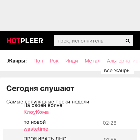
Жанры:
Поп
Рок
Инди
Метал
Альтернатив
Сегодня слушают
Самые популярные треки недели
На своей волне
КлоуКома
по новой
02:28
wastetime
ПРОБИВАТЬ ДНО
01:55