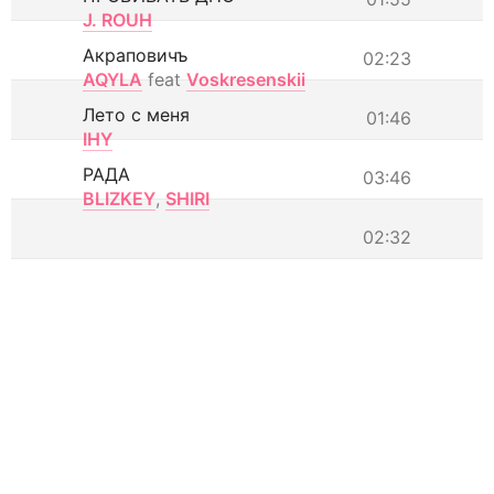
J. ROUH
Акраповичъ
02:23
AQYLA
feat
Voskresenskii
Лето с меня
01:46
IHY
РАДА
03:46
BLIZKEY
,
SHIRI
02:32