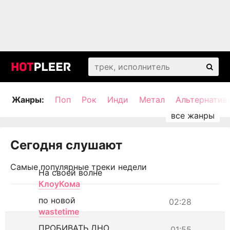
Жанры:
Поп
Рок
Инди
Метал
Альтернатив
Сегодня слушают
Самые популярные треки недели
На своей волне
КлоуКома
по новой
02:28
wastetime
ПРОБИВАТЬ ДНО
01:55