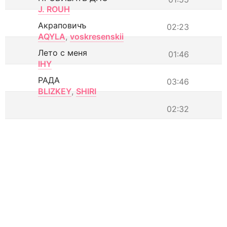
J. ROUH
Акраповичъ
02:23
AQYLA
,
voskresenskii
Лето с меня
01:46
IHY
РАДА
03:46
BLIZKEY
,
SHIRI
02:32