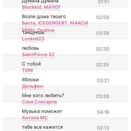
Думала Думала
01:51
Blockkid
,
MAYOT
Возле дома твоего
02:58
Баста
,
ICEGERGERT
,
МАКСИ
ГРИН
,
Onative
Танцуешь
03:38
Locked23
любовь
02:30
SaintPrince 52
С тобой
02:35
TONI
Яблоки
03:21
Дельфин
Мне кого любить?
03:28
Сеня Слесарев
Музыка поможет
04:16
Антоха МС
тебе все кажется
02:13