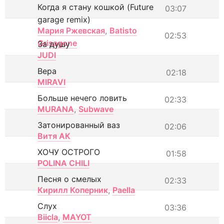
Когда я стану кошкой (Future
03:07
garage remix)
Мария Ржевская
,
Batisto
02:53
Grisagone
За душу
JUDI
Вера
02:18
MIRAVI
Больше нечего ловить
02:33
MURANA
,
Subwave
Затонированный ваз
02:06
Витя АК
ХОЧУ ОСТРОГО
01:58
POLINA CHILI
Песня о смелых
02:33
Кирилл Коперник
,
Paella
Слух
03:36
Biicla
,
MAYOT