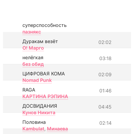
суперспособность
пазнякс
Дуракам везёт
02:02
О! Марго
нелёгкая
03:18
без обид
ЦИФРОВАЯ КОМА
02:09
Nomad Punk
RAGA
01:46
КАРТИНА РЭПИНА
ДОСВИДАНИЯ
04:45
Кунов Никита
Половина
02:14
Kambulat
,
Минаева