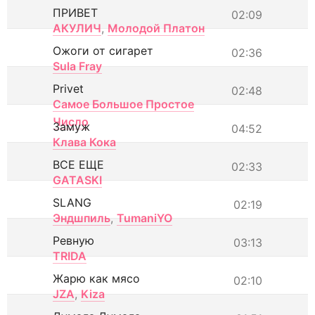
ПРИВЕТ
02:09
АКУЛИЧ
,
Молодой Платон
Ожоги от сигарет
02:36
Sula Fray
Privet
02:48
Самое Большое Простое
Число
Замуж
04:52
Клава Кока
ВСЕ ЕЩЕ
02:33
GATASKI
SLANG
02:19
Эндшпиль
,
TumaniYO
Ревную
03:13
TRIDA
Жарю как мясо
02:10
JZA
,
Kiza