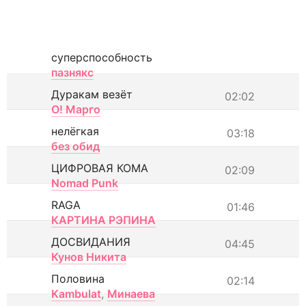
суперспособность
пазнякс
Дуракам везёт
02:02
О! Марго
нелёгкая
03:18
без обид
ЦИФРОВАЯ КОМА
02:09
Nomad Punk
RAGA
01:46
КАРТИНА РЭПИНА
ДОСВИДАНИЯ
04:45
Кунов Никита
Половина
02:14
Kambulat
,
Минаева