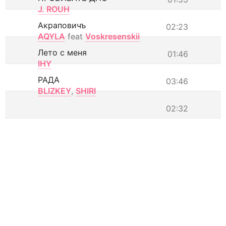
J. ROUH
Акраповичъ
02:23
AQYLA
feat
Voskresenskii
Лето с меня
01:46
IHY
РАДА
03:46
BLIZKEY
,
SHIRI
02:32