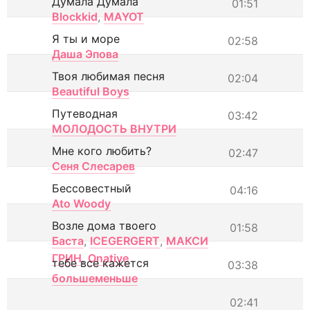
Думала Думала
01:51
Blockkid
,
MAYOT
Я ты и море
02:58
Даша Эпова
Твоя любимая песня
02:04
Beautiful Boys
Путеводная
03:42
МОЛОДОСТЬ ВНУТРИ
Мне кого любить?
02:47
Сеня Слесарев
Бессовестный
04:16
Ato Woody
Возле дома твоего
01:58
Баста
,
ICEGERGERT
,
МАКСИ
ГРИН
,
Onative
тебе все кажется
03:38
большеменьше
02:41