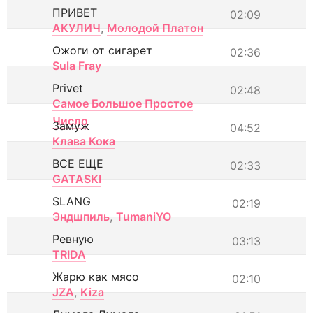
ПРИВЕТ
02:09
АКУЛИЧ
,
Молодой Платон
Ожоги от сигарет
02:36
Sula Fray
Privet
02:48
Самое Большое Простое
Число
Замуж
04:52
Клава Кока
ВСЕ ЕЩЕ
02:33
GATASKI
SLANG
02:19
Эндшпиль
,
TumaniYO
Ревную
03:13
TRIDA
Жарю как мясо
02:10
JZA
,
Kiza