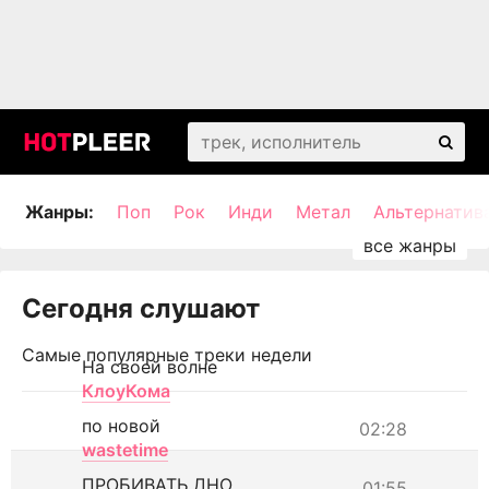
Жанры:
Поп
Рок
Инди
Метал
Альтернатив
Сегодня слушают
Самые популярные треки недели
На своей волне
КлоуКома
по новой
02:28
wastetime
ПРОБИВАТЬ ДНО
01:55