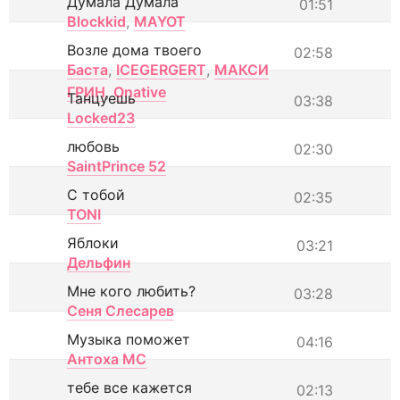
Думала Думала
01:51
Blockkid
,
MAYOT
Возле дома твоего
02:58
Баста
,
ICEGERGERT
,
МАКСИ
ГРИН
,
Onative
Танцуешь
03:38
Locked23
любовь
02:30
SaintPrince 52
С тобой
02:35
TONI
Яблоки
03:21
Дельфин
Мне кого любить?
03:28
Сеня Слесарев
Музыка поможет
04:16
Антоха МС
тебе все кажется
02:13