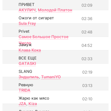
ПРИВЕТ
02:09
АКУЛИЧ
,
Молодой Платон
Ожоги от сигарет
02:36
Sula Fray
Privet
02:48
Самое Большое Простое
Число
Замуж
04:52
Клава Кока
ВСЕ ЕЩЕ
02:33
GATASKI
SLANG
02:19
Эндшпиль
,
TumaniYO
Ревную
03:13
TRIDA
Жарю как мясо
02:10
JZA
,
Kiza