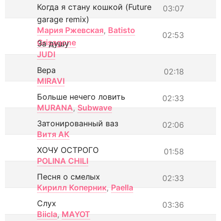
Когда я стану кошкой (Future
03:07
garage remix)
Мария Ржевская
,
Batisto
02:53
Grisagone
За душу
JUDI
Вера
02:18
MIRAVI
Больше нечего ловить
02:33
MURANA
,
Subwave
Затонированный ваз
02:06
Витя АК
ХОЧУ ОСТРОГО
01:58
POLINA CHILI
Песня о смелых
02:33
Кирилл Коперник
,
Paella
Слух
03:36
Biicla
,
MAYOT