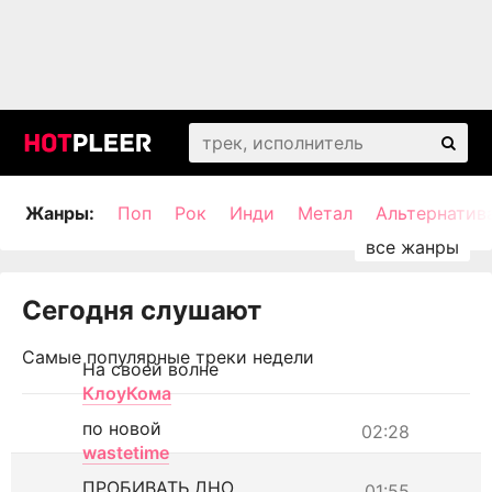
Жанры:
Поп
Рок
Инди
Метал
Альтернатив
Сегодня слушают
Самые популярные треки недели
На своей волне
КлоуКома
по новой
02:28
wastetime
ПРОБИВАТЬ ДНО
01:55