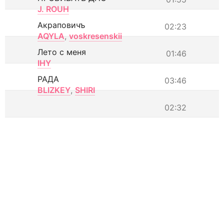
J. ROUH
Акраповичъ
02:23
AQYLA
,
voskresenskii
Лето с меня
01:46
IHY
РАДА
03:46
BLIZKEY
,
SHIRI
02:32