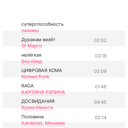
суперспособность
пазнякс
Дуракам везёт
02:02
О! Марго
нелёгкая
03:18
без обид
ЦИФРОВАЯ КОМА
02:09
Nomad Punk
RAGA
01:46
КАРТИНА РЭПИНА
ДОСВИДАНИЯ
04:45
Кунов Никита
Половина
02:14
Kambulat
,
Минаева