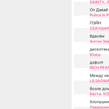
SAINTY
,
Оп Давай
Police in P
ПЭЙН
СЕКУША
Вдвоём
Антон За
дискотек
Юнсн
дэфолт
RICH PEA
Между н
LILSADM
Возле до
Баста
,
IC
Хлопушки
Пекински