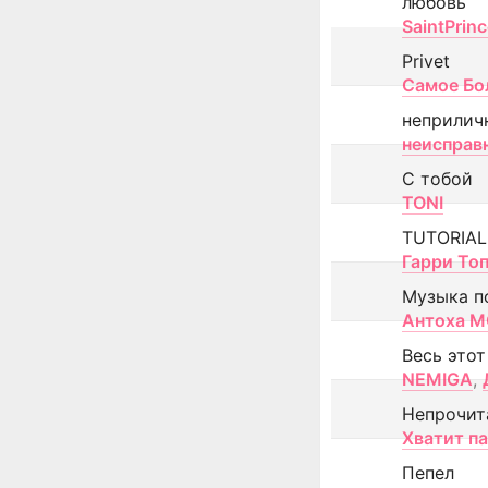
любовь
SaintPrin
Privet
Самое Бо
неприлич
неисправ
С тобой
TONI
TUTORIAL
Гарри То
Музыка п
Антоха 
Весь этот
NEMIGA
,
Непрочит
Хватит п
Пепел