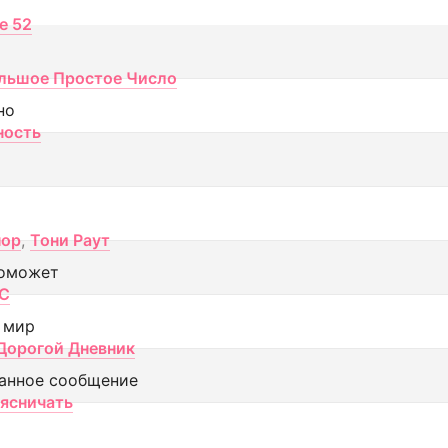
ce 52
льшое Простое Число
но
ность
пор
,
Тони Раут
оможет
МС
 мир
Дорогой Дневник
анное сообщение
аясничать