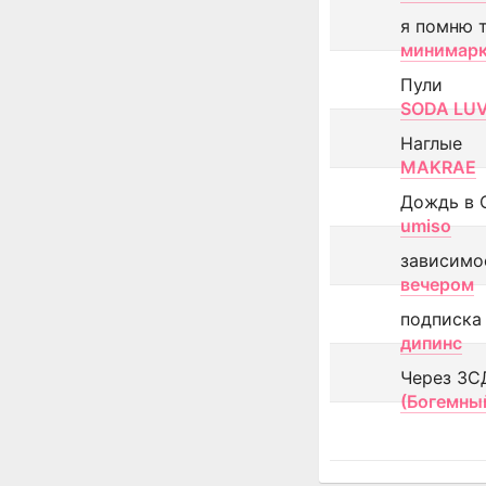
я помню 
минимар
Пули
SODA LU
Наглые
MAKRAE
Дождь в 
umiso
зависимо
вечером
подписка
дипинс
Через ЗС
(Богемны