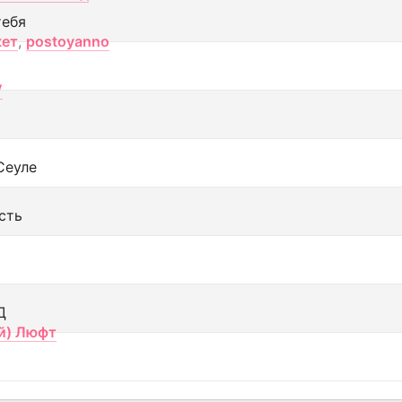
тебя
кет
,
postoyanno
V
Сеуле
сть
Д
й) Люфт