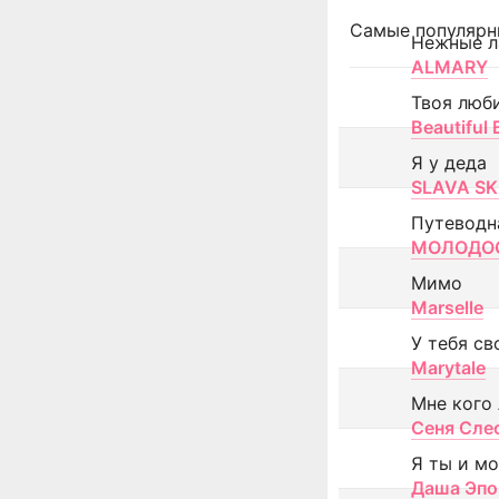
Самые популярн
Нежные л
ALMARY
Твоя люб
Beautiful
Я у деда
SLAVA SK
Путеводн
МОЛОДОС
Мимо
Marselle
У тебя св
Marytale
Мне кого
Сеня Сле
Я ты и м
Даша Эпо