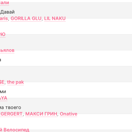
Лали
 Давай
aris
,
GORILLA GLU
,
LIL NAKU
РЮ
вьялов
а
$E
,
the pak
ами
AYA
ма твоего
EGERGERT
,
МАКСИ ГРИН
,
Onative
й Велосипед