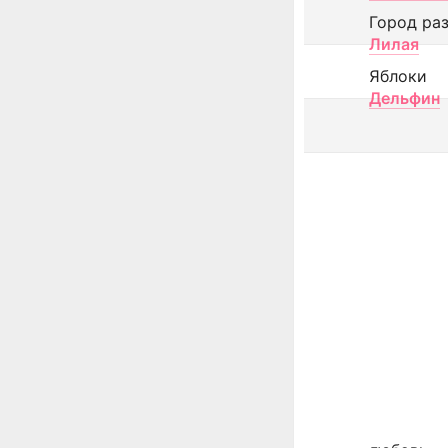
Город ра
Лилая
Яблоки
Дельфин