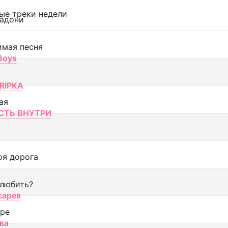
ые треки недели
адони
имая песня
 Boys
RIPKA
ая
ТЬ ВНУТРИ
оя дорога
 любить?
сарев
оре
ва