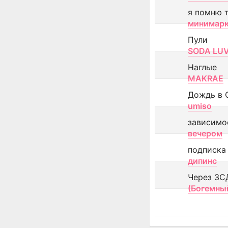
я помню 
минимар
Пули
SODA LU
Наглые
MAKRAE
Дождь в 
umiso
зависимо
вечером
подписка
дипинс
Через ЗС
(Богемны