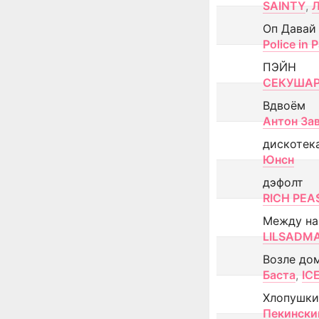
SAINTY
,
Оп Давай
Police in P
ПЭЙН
СЕКУША
Вдвоём
Антон За
дискотек
Юнсн
дэфолт
RICH PEA
Между н
LILSADM
Возле до
Баста
,
IC
Хлопушки
Пекински