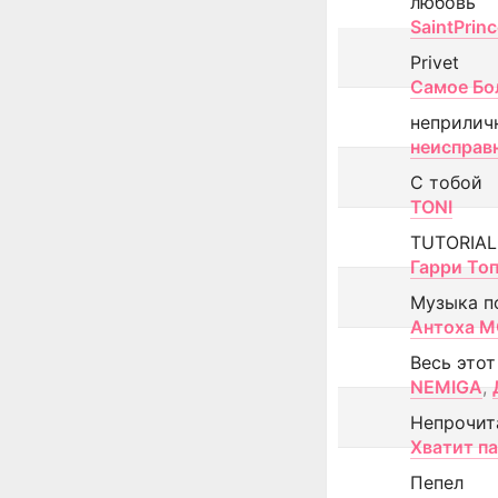
любовь
SaintPrin
Privet
Самое Бо
неприлич
неисправ
С тобой
TONI
TUTORIAL
Гарри То
Музыка п
Антоха 
Весь этот
NEMIGA
,
Непрочит
Хватит п
Пепел