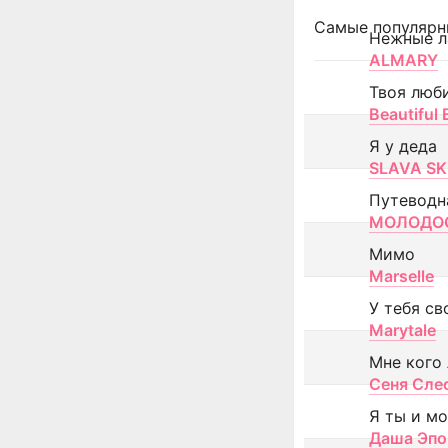
Самые популярн
Нежные л
ALMARY
Твоя люб
Beautiful
Я у деда
SLAVA SK
Путеводн
МОЛОДОС
Мимо
Marselle
У тебя св
Marytale
Мне кого
Сеня Сле
Я ты и м
Даша Эпо