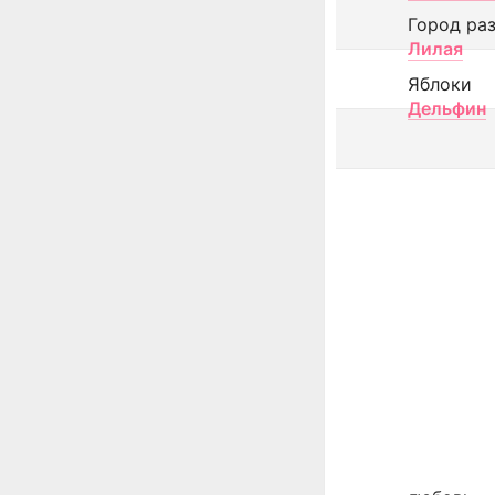
Город ра
Лилая
Яблоки
Дельфин