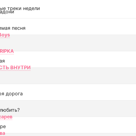
ые треки недели
адони
имая песня
 Boys
RIPKA
ая
ТЬ ВНУТРИ
оя дорога
 любить?
сарев
оре
ва