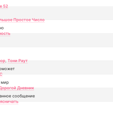
ce 52
льшое Простое Число
но
ность
пор
,
Тони Раут
оможет
МС
 мир
Дорогой Дневник
анное сообщение
аясничать