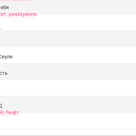
тебя
кет
,
postoyanno
V
Сеуле
сть
Д
й) Люфт