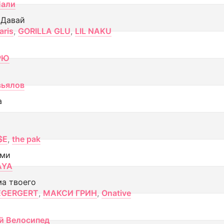
Лали
 Давай
aris
,
GORILLA GLU
,
LIL NAKU
РЮ
вьялов
а
$E
,
the pak
ами
AYA
ма твоего
EGERGERT
,
МАКСИ ГРИН
,
Onative
й Велосипед