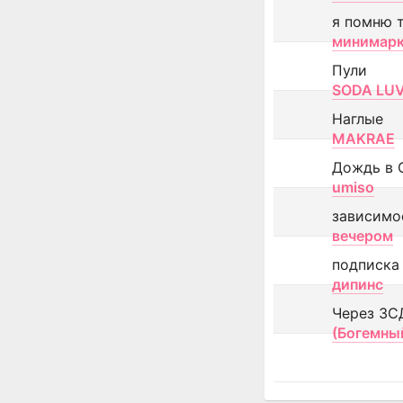
я помню 
минимар
Пули
SODA LU
Наглые
MAKRAE
Дождь в 
umiso
зависимо
вечером
подписка
дипинс
Через ЗС
(Богемны