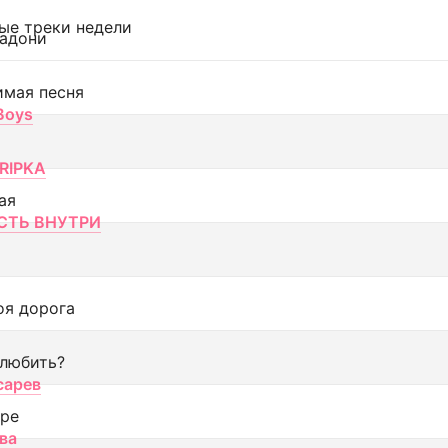
ые треки недели
адони
имая песня
 Boys
RIPKA
ая
ТЬ ВНУТРИ
оя дорога
 любить?
сарев
оре
ва