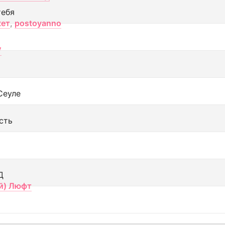
тебя
кет
,
postoyanno
V
Сеуле
сть
Д
й) Люфт