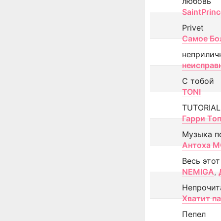
любовь
SaintPrin
Privet
Самое Бо
неприлич
неисправ
С тобой
TONI
TUTORIAL
Гарри То
Музыка п
Антоха 
Весь этот
NEMIGA
,
Непрочит
Хватит п
Пепел