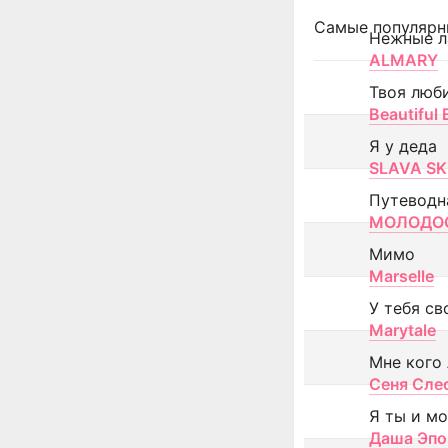
Самые популярн
Нежные л
ALMARY
Твоя люб
Beautiful
Я у деда
SLAVA SK
Путеводн
МОЛОДОС
Мимо
Marselle
У тебя св
Marytale
Мне кого
Сеня Сле
Я ты и м
Даша Эпо