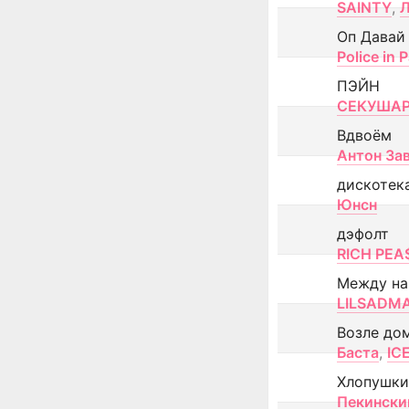
SAINTY
,
Оп Давай
Police in P
ПЭЙН
СЕКУША
Вдвоём
Антон За
дискотек
Юнсн
дэфолт
RICH PEA
Между н
LILSADM
Возле до
Баста
,
IC
Хлопушки
Пекински