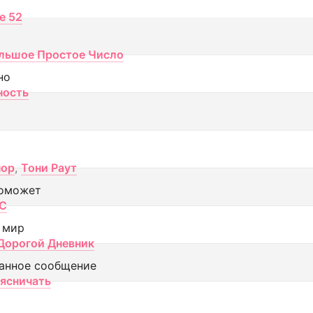
ce 52
льшое Простое Число
но
ность
пор
,
Тони Раут
оможет
МС
 мир
Дорогой Дневник
анное сообщение
аясничать