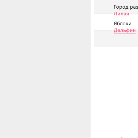
Город ра
Лилая
Яблоки
Дельфин