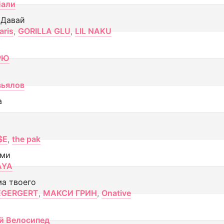
Лали
 Давай
aris
,
GORILLA GLU
,
LIL NAKU
РЮ
вьялов
а
$E
,
the pak
ами
AYA
ма твоего
EGERGERT
,
МАКСИ ГРИН
,
Onative
й Велосипед