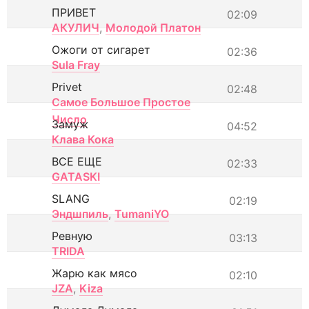
ПРИВЕТ
02:09
АКУЛИЧ
,
Молодой Платон
Ожоги от сигарет
02:36
Sula Fray
Privet
02:48
Самое Большое Простое
Число
Замуж
04:52
Клава Кока
ВСЕ ЕЩЕ
02:33
GATASKI
SLANG
02:19
Эндшпиль
,
TumaniYO
Ревную
03:13
TRIDA
Жарю как мясо
02:10
JZA
,
Kiza