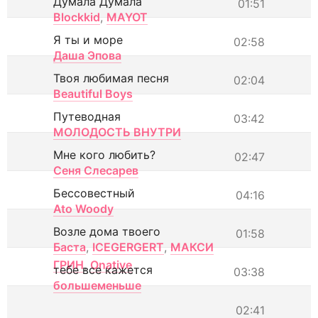
Думала Думала
01:51
Blockkid
,
MAYOT
Я ты и море
02:58
Даша Эпова
Твоя любимая песня
02:04
Beautiful Boys
Путеводная
03:42
МОЛОДОСТЬ ВНУТРИ
Мне кого любить?
02:47
Сеня Слесарев
Бессовестный
04:16
Ato Woody
Возле дома твоего
01:58
Баста
,
ICEGERGERT
,
МАКСИ
ГРИН
,
Onative
тебе все кажется
03:38
большеменьше
02:41