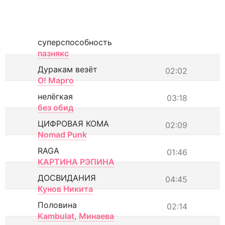
суперспособность
пазнякс
Дуракам везёт
02:02
О! Марго
нелёгкая
03:18
без обид
ЦИФРОВАЯ КОМА
02:09
Nomad Punk
RAGA
01:46
КАРТИНА РЭПИНА
ДОСВИДАНИЯ
04:45
Кунов Никита
Половина
02:14
Kambulat
,
Минаева