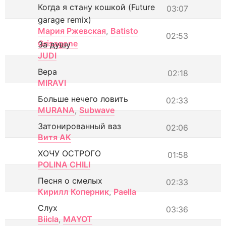
Когда я стану кошкой (Future
03:07
garage remix)
Мария Ржевская
,
Batisto
02:53
Grisagone
За душу
JUDI
Вера
02:18
MIRAVI
Больше нечего ловить
02:33
MURANA
,
Subwave
Затонированный ваз
02:06
Витя АК
ХОЧУ ОСТРОГО
01:58
POLINA CHILI
Песня о смелых
02:33
Кирилл Коперник
,
Paella
Слух
03:36
Biicla
,
MAYOT