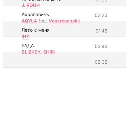
J. ROUH
Акраповичъ
02:23
AQYLA
feat
Voskresenskii
Лето с меня
01:46
IHY
РАДА
03:46
BLIZKEY
,
SHIRI
02:32