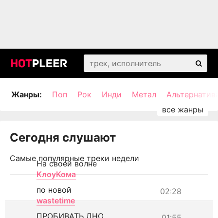
Жанры:
Поп
Рок
Инди
Метал
Альтернатив
Сегодня слушают
Самые популярные треки недели
На своей волне
КлоуКома
по новой
02:28
wastetime
ПРОБИВАТЬ ДНО
01:55