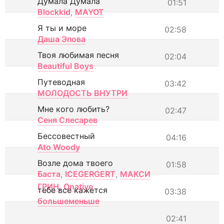
Думала Думала
01:51
Blockkid
,
MAYOT
Я ты и море
02:58
Даша Эпова
Твоя любимая песня
02:04
Beautiful Boys
Путеводная
03:42
МОЛОДОСТЬ ВНУТРИ
Мне кого любить?
02:47
Сеня Слесарев
Бессовестный
04:16
Ato Woody
Возле дома твоего
01:58
Баста
,
ICEGERGERT
,
МАКСИ
ГРИН
,
Onative
тебе все кажется
03:38
большеменьше
02:41