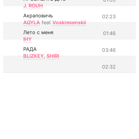
J. ROUH
Акраповичъ
02:23
AQYLA
feat
Voskresenskii
Лето с меня
01:46
IHY
РАДА
03:46
BLIZKEY
,
SHIRI
02:32