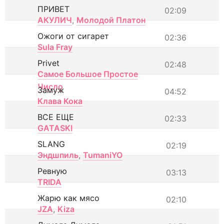
ПРИВЕТ
02:09
АКУЛИЧ
,
Молодой Платон
Ожоги от сигарет
02:36
Sula Fray
Privet
02:48
Самое Большое Простое
Число
Замуж
04:52
Клава Кока
ВСЕ ЕЩЕ
02:33
GATASKI
SLANG
02:19
Эндшпиль
,
TumaniYO
Ревную
03:13
TRIDA
Жарю как мясо
02:10
JZA
,
Kiza