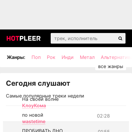
Жанры:
Поп
Рок
Инди
Метал
Альтернатив
Сегодня слушают
Самые популярные треки недели
На своей волне
КлоуКома
по новой
02:28
wastetime
ПРОБИВАТЬ ДНО
01:55