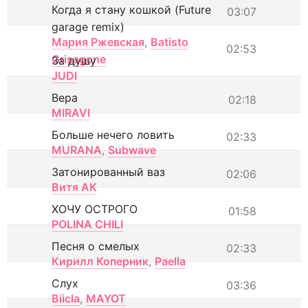
Когда я стану кошкой (Future
03:07
garage remix)
Мария Ржевская
,
Batisto
02:53
Grisagone
За душу
JUDI
Вера
02:18
MIRAVI
Больше нечего ловить
02:33
MURANA
,
Subwave
Затонированный ваз
02:06
Витя АК
ХОЧУ ОСТРОГО
01:58
POLINA CHILI
Песня о смелых
02:33
Кирилл Коперник
,
Paella
Слух
03:36
Biicla
,
MAYOT