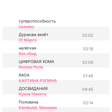
суперспособность
пазнякс
Дуракам везёт
02:02
О! Марго
нелёгкая
03:18
без обид
ЦИФРОВАЯ КОМА
02:09
Nomad Punk
RAGA
01:46
КАРТИНА РЭПИНА
ДОСВИДАНИЯ
04:45
Кунов Никита
Половина
02:14
Kambulat
,
Минаева