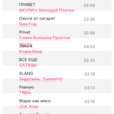
ПРИВЕТ
02:09
АКУЛИЧ
,
Молодой Платон
Ожоги от сигарет
02:36
Sula Fray
Privet
02:48
Самое Большое Простое
Число
Замуж
04:52
Клава Кока
ВСЕ ЕЩЕ
02:33
GATASKI
SLANG
02:19
Эндшпиль
,
TumaniYO
Ревную
03:13
TRIDA
Жарю как мясо
02:10
JZA
,
Kiza