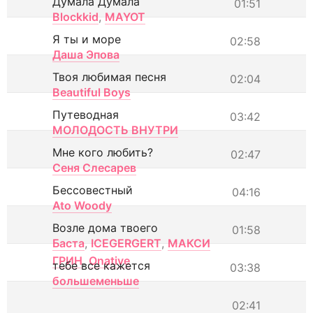
Думала Думала
01:51
Blockkid
,
MAYOT
Я ты и море
02:58
Даша Эпова
Твоя любимая песня
02:04
Beautiful Boys
Путеводная
03:42
МОЛОДОСТЬ ВНУТРИ
Мне кого любить?
02:47
Сеня Слесарев
Бессовестный
04:16
Ato Woody
Возле дома твоего
01:58
Баста
,
ICEGERGERT
,
МАКСИ
ГРИН
,
Onative
тебе все кажется
03:38
большеменьше
02:41