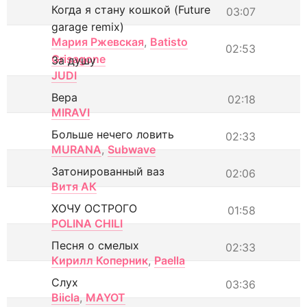
Когда я стану кошкой (Future
03:07
garage remix)
Мария Ржевская
,
Batisto
02:53
Grisagone
За душу
JUDI
Вера
02:18
MIRAVI
Больше нечего ловить
02:33
MURANA
,
Subwave
Затонированный ваз
02:06
Витя АК
ХОЧУ ОСТРОГО
01:58
POLINA CHILI
Песня о смелых
02:33
Кирилл Коперник
,
Paella
Слух
03:36
Biicla
,
MAYOT