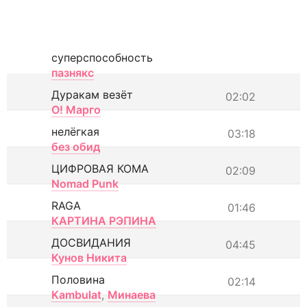
суперспособность
пазнякс
Дуракам везёт
02:02
О! Марго
нелёгкая
03:18
без обид
ЦИФРОВАЯ КОМА
02:09
Nomad Punk
RAGA
01:46
КАРТИНА РЭПИНА
ДОСВИДАНИЯ
04:45
Кунов Никита
Половина
02:14
Kambulat
,
Минаева