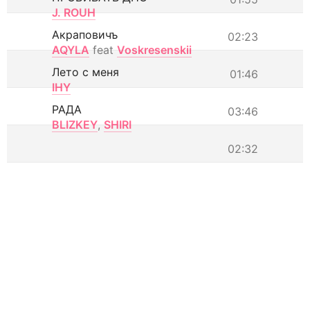
J. ROUH
Акраповичъ
02:23
AQYLA
feat
Voskresenskii
Лето с меня
01:46
IHY
РАДА
03:46
BLIZKEY
,
SHIRI
02:32