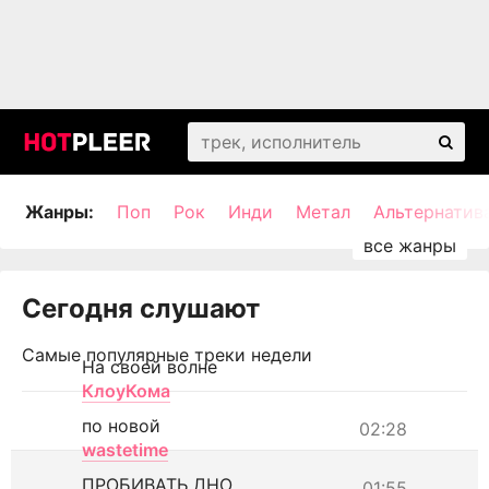
Жанры:
Поп
Рок
Инди
Метал
Альтернатив
Сегодня слушают
Самые популярные треки недели
На своей волне
КлоуКома
по новой
02:28
wastetime
ПРОБИВАТЬ ДНО
01:55