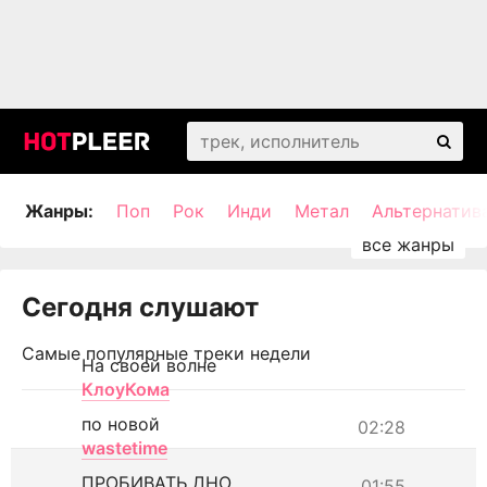
Жанры:
Поп
Рок
Инди
Метал
Альтернатив
Сегодня слушают
Самые популярные треки недели
На своей волне
КлоуКома
по новой
02:28
wastetime
ПРОБИВАТЬ ДНО
01:55