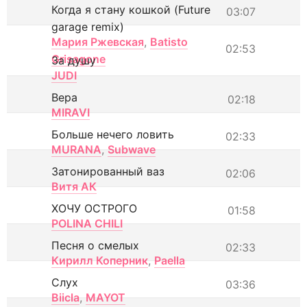
Когда я стану кошкой (Future
03:07
garage remix)
Мария Ржевская
,
Batisto
02:53
Grisagone
За душу
JUDI
Вера
02:18
MIRAVI
Больше нечего ловить
02:33
MURANA
,
Subwave
Затонированный ваз
02:06
Витя АК
ХОЧУ ОСТРОГО
01:58
POLINA CHILI
Песня о смелых
02:33
Кирилл Коперник
,
Paella
Слух
03:36
Biicla
,
MAYOT