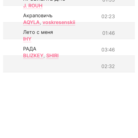
J. ROUH
Акраповичъ
02:23
AQYLA
,
voskresenskii
Лето с меня
01:46
IHY
РАДА
03:46
BLIZKEY
,
SHIRI
02:32