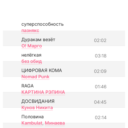
суперспособность
пазнякс
Дуракам везёт
02:02
О! Марго
нелёгкая
03:18
без обид
ЦИФРОВАЯ КОМА
02:09
Nomad Punk
RAGA
01:46
КАРТИНА РЭПИНА
ДОСВИДАНИЯ
04:45
Кунов Никита
Половина
02:14
Kambulat
,
Минаева