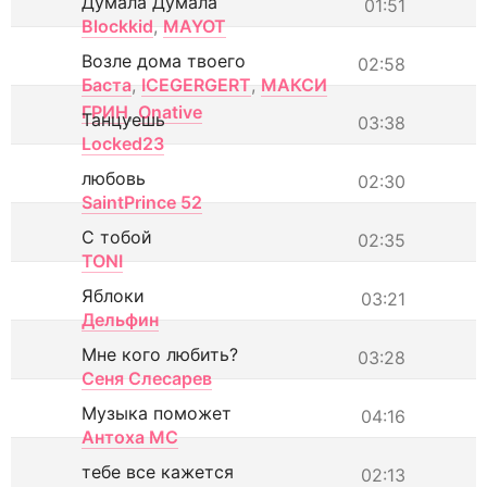
Думала Думала
01:51
Blockkid
,
MAYOT
Возле дома твоего
02:58
Баста
,
ICEGERGERT
,
МАКСИ
ГРИН
,
Onative
Танцуешь
03:38
Locked23
любовь
02:30
SaintPrince 52
С тобой
02:35
TONI
Яблоки
03:21
Дельфин
Мне кого любить?
03:28
Сеня Слесарев
Музыка поможет
04:16
Антоха МС
тебе все кажется
02:13