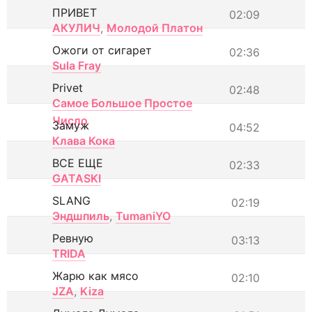
ПРИВЕТ
02:09
АКУЛИЧ
,
Молодой Платон
Ожоги от сигарет
02:36
Sula Fray
Privet
02:48
Самое Большое Простое
Число
Замуж
04:52
Клава Кока
ВСЕ ЕЩЕ
02:33
GATASKI
SLANG
02:19
Эндшпиль
,
TumaniYO
Ревную
03:13
TRIDA
Жарю как мясо
02:10
JZA
,
Kiza