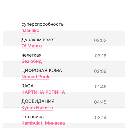
суперспособность
пазнякс
Дуракам везёт
02:02
О! Марго
нелёгкая
03:18
без обид
ЦИФРОВАЯ КОМА
02:09
Nomad Punk
RAGA
01:46
КАРТИНА РЭПИНА
ДОСВИДАНИЯ
04:45
Кунов Никита
Половина
02:14
Kambulat
,
Минаева