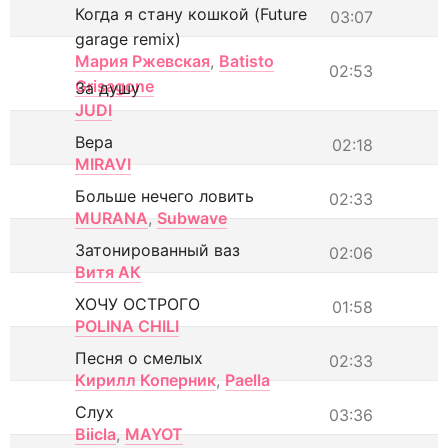
Когда я стану кошкой (Future
03:07
garage remix)
Мария Ржевская
,
Batisto
02:53
Grisagone
За душу
JUDI
Вера
02:18
MIRAVI
Больше нечего ловить
02:33
MURANA
,
Subwave
Затонированный ваз
02:06
Витя АК
ХОЧУ ОСТРОГО
01:58
POLINA CHILI
Песня о смелых
02:33
Кирилл Коперник
,
Paella
Слух
03:36
Biicla
,
MAYOT