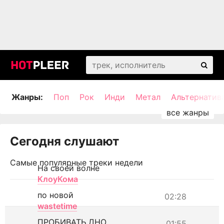
Жанры:
Поп
Рок
Инди
Метал
Альтернатив
Сегодня слушают
Самые популярные треки недели
На своей волне
КлоуКома
по новой
02:28
wastetime
ПРОБИВАТЬ ДНО
01:55