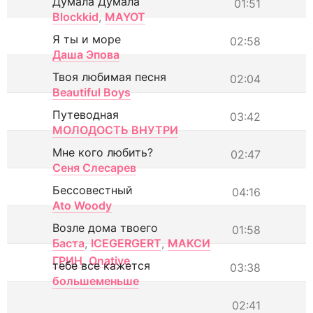
Думала Думала
01:51
Blockkid
,
MAYOT
Я ты и море
02:58
Даша Эпова
Твоя любимая песня
02:04
Beautiful Boys
Путеводная
03:42
МОЛОДОСТЬ ВНУТРИ
Мне кого любить?
02:47
Сеня Слесарев
Бессовестный
04:16
Ato Woody
Возле дома твоего
01:58
Баста
,
ICEGERGERT
,
МАКСИ
ГРИН
,
Onative
тебе все кажется
03:38
большеменьше
02:41