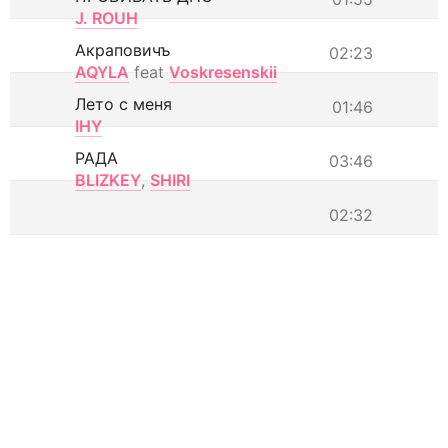
J. ROUH
Акраповичъ
02:23
AQYLA
feat
Voskresenskii
Лето с меня
01:46
IHY
РАДА
03:46
BLIZKEY
,
SHIRI
02:32