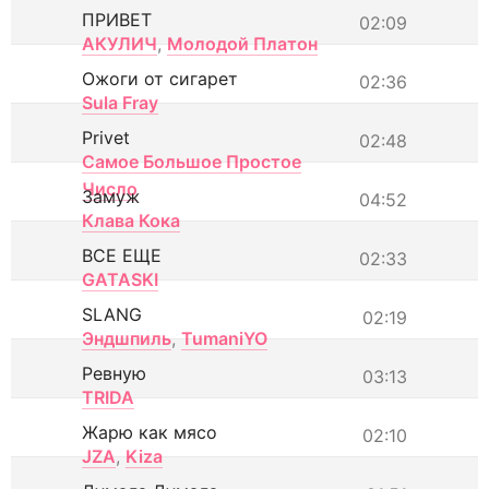
ПРИВЕТ
02:09
АКУЛИЧ
,
Молодой Платон
Ожоги от сигарет
02:36
Sula Fray
Privet
02:48
Самое Большое Простое
Число
Замуж
04:52
Клава Кока
ВСЕ ЕЩЕ
02:33
GATASKI
SLANG
02:19
Эндшпиль
,
TumaniYO
Ревную
03:13
TRIDA
Жарю как мясо
02:10
JZA
,
Kiza