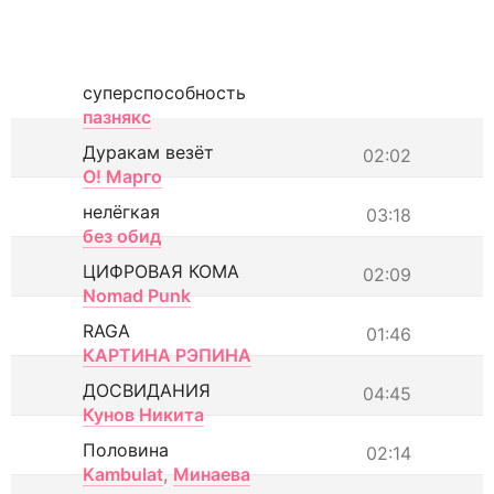
суперспособность
пазнякс
Дуракам везёт
02:02
О! Марго
нелёгкая
03:18
без обид
ЦИФРОВАЯ КОМА
02:09
Nomad Punk
RAGA
01:46
КАРТИНА РЭПИНА
ДОСВИДАНИЯ
04:45
Кунов Никита
Половина
02:14
Kambulat
,
Минаева