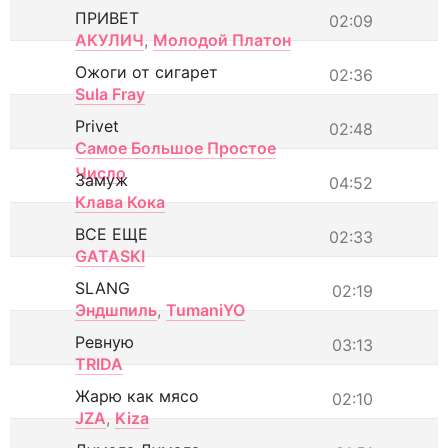
ПРИВЕТ
02:09
АКУЛИЧ
,
Молодой Платон
Ожоги от сигарет
02:36
Sula Fray
Privet
02:48
Самое Большое Простое
Число
Замуж
04:52
Клава Кока
ВСЕ ЕЩЕ
02:33
GATASKI
SLANG
02:19
Эндшпиль
,
TumaniYO
Ревную
03:13
TRIDA
Жарю как мясо
02:10
JZA
,
Kiza