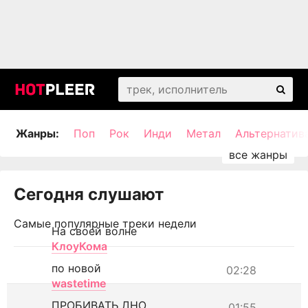
Жанры:
Поп
Рок
Инди
Метал
Альтернатив
Сегодня слушают
Самые популярные треки недели
На своей волне
КлоуКома
по новой
02:28
wastetime
ПРОБИВАТЬ ДНО
01:55