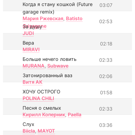
Когда я стану кошкой (Future
03:07
garage remix)
Мария Ржевская
,
Batisto
02:53
Grisagone
За душу
JUDI
Вера
02:18
MIRAVI
Больше нечего ловить
02:33
MURANA
,
Subwave
Затонированный ваз
02:06
Витя АК
ХОЧУ ОСТРОГО
01:58
POLINA CHILI
Песня о смелых
02:33
Кирилл Коперник
,
Paella
Слух
03:36
Biicla
,
MAYOT