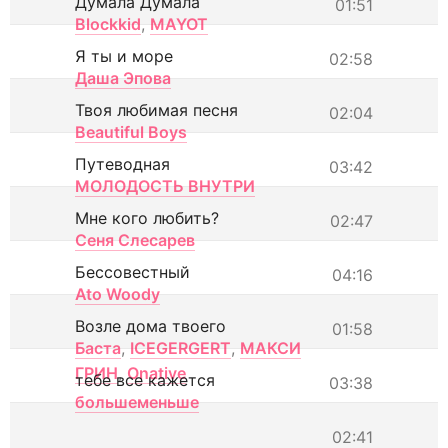
Думала Думала
01:51
Blockkid
,
MAYOT
Я ты и море
02:58
Даша Эпова
Твоя любимая песня
02:04
Beautiful Boys
Путеводная
03:42
МОЛОДОСТЬ ВНУТРИ
Мне кого любить?
02:47
Сеня Слесарев
Бессовестный
04:16
Ato Woody
Возле дома твоего
01:58
Баста
,
ICEGERGERT
,
МАКСИ
ГРИН
,
Onative
тебе все кажется
03:38
большеменьше
02:41