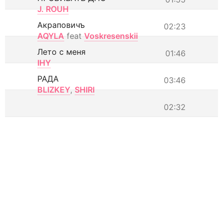
J. ROUH
Акраповичъ
02:23
AQYLA
feat
Voskresenskii
Лето с меня
01:46
IHY
РАДА
03:46
BLIZKEY
,
SHIRI
02:32