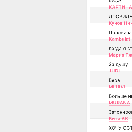
RAGA
КАРТИНА
ДОСВИД
Кунов Ни
Половина
Kambulat
,
Когда я с
Мария Рж
За душу
JUDI
Вера
MIRAVI
Больше н
MURANA
,
Затониро
Витя АК
ХОЧУ ОС