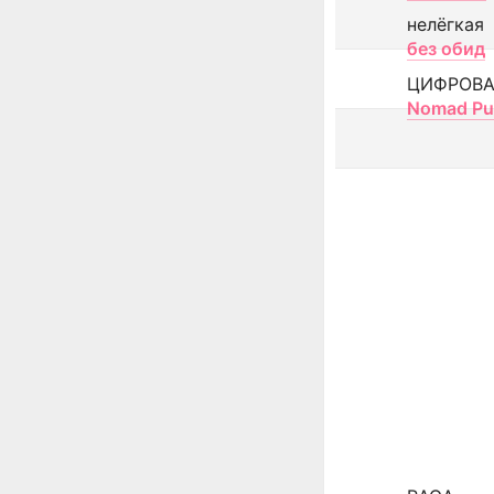
нелёгкая
без обид
ЦИФРОВА
Nomad Pu