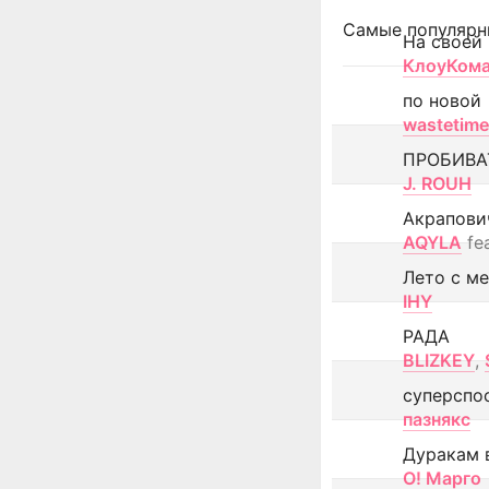
Самые популярн
На своей
КлоуКом
по новой
wastetime
ПРОБИВА
J. ROUH
Акрапови
AQYLA
fe
Лето с м
IHY
РАДА
BLIZKEY
,
суперспо
пазнякс
Дуракам 
О! Марго