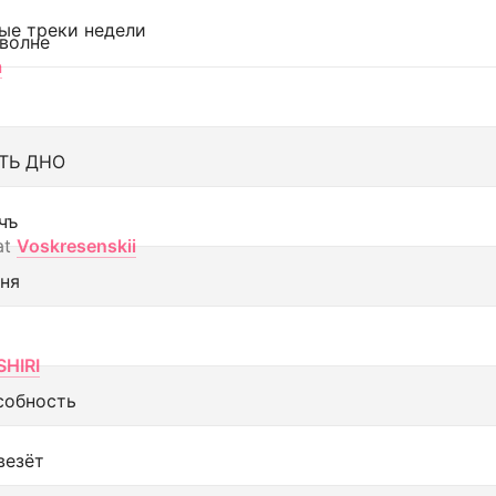
ые треки недели
 волне
а
ТЬ ДНО
чъ
at
Voskresenskii
еня
SHIRI
собность
везёт