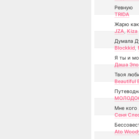
Ревную
TRIDA
Жарю как
JZA
,
Kiza
Думала Д
Blockkid
,
Я ты и м
Даша Эпо
Твоя люб
Beautiful
Путеводн
МОЛОДОС
Мне кого
Сеня Сле
Бессовес
Ato Wood