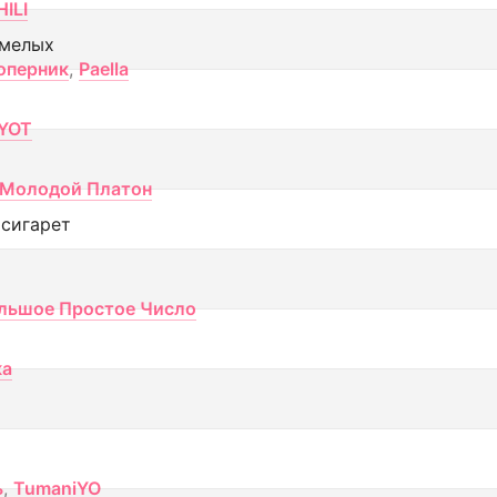
ILI
смелых
оперник
,
Paella
YOT
Молодой Платон
 сигарет
льшое Простое Число
ка
ь
,
TumaniYO