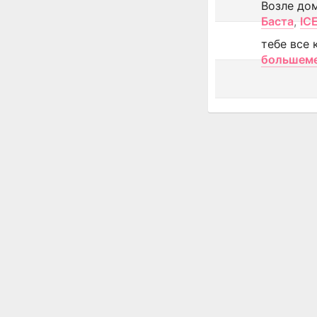
Возле до
Баста
,
IC
тебе все 
большем