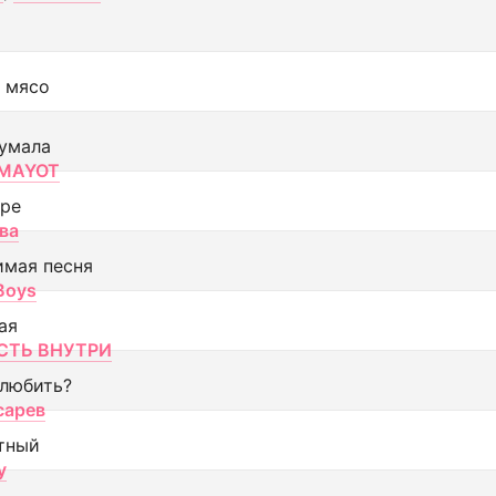
 мясо
умала
MAYOT
оре
ва
имая песня
 Boys
ая
ТЬ ВНУТРИ
 любить?
сарев
тный
y