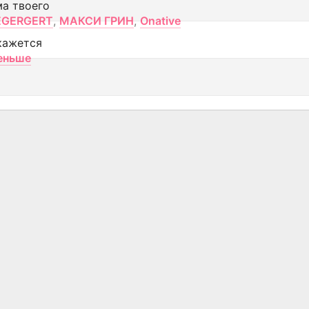
ма твоего
EGERGERT
,
МАКСИ ГРИН
,
Onative
кажется
еньше