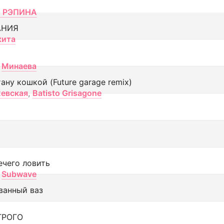
 РЭПИНА
АНИЯ
кита
Минаева
тану кошкой (Future garage remix)
евская
,
Batisto Grisagone
ечего ловить
Subwave
ванный ваз
ТРОГО