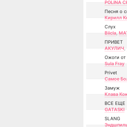
POLINA CH
Песня о 
Кирилл К
Слух
Biicla
,
MA
ПРИВЕТ
АКУЛИЧ
,
Ожоги от
Sula Fray
Privet
Самое Бо
Замуж
Клава Ко
ВСЕ ЕЩЕ
GATASKI
SLANG
Эндшпил