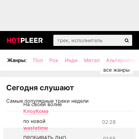
Жанры:
Поп
Рок
Инди
Метал
Альтернатив
Сегодня слушают
Самые популярные треки недели
На своей волне
КлоуКома
по новой
02:28
wastetime
ПРОБИВАТЬ ДНО
01:55