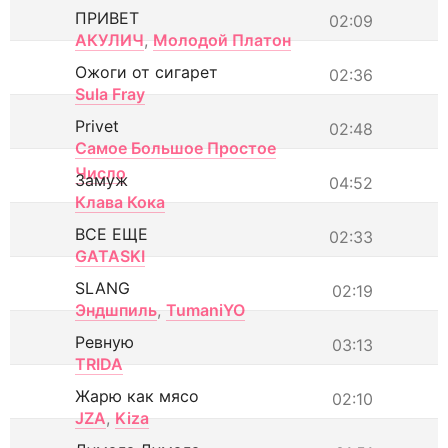
ПРИВЕТ
02:09
АКУЛИЧ
,
Молодой Платон
Ожоги от сигарет
02:36
Sula Fray
Privet
02:48
Самое Большое Простое
Число
Замуж
04:52
Клава Кока
ВСЕ ЕЩЕ
02:33
GATASKI
SLANG
02:19
Эндшпиль
,
TumaniYO
Ревную
03:13
TRIDA
Жарю как мясо
02:10
JZA
,
Kiza