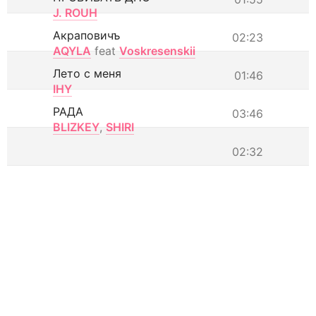
J. ROUH
Акраповичъ
02:23
AQYLA
feat
Voskresenskii
Лето с меня
01:46
IHY
РАДА
03:46
BLIZKEY
,
SHIRI
02:32