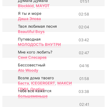
Думала Думала
01:51
Blockkid
,
MAYOT
Я ты и море
02:58
Даша Эпова
Твоя любимая песня
02:04
Beautiful Boys
Путеводная
03:42
МОЛОДОСТЬ ВНУТРИ
Мне кого любить?
02:47
Сеня Слесарев
Бессовестный
04:16
Ato Woody
Возле дома твоего
01:58
Баста
,
ICEGERGERT
,
МАКСИ
ГРИН
,
Onative
тебе все кажется
03:38
большеменьше
02:41