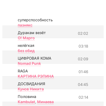
суперспособность
пазнякс
Дуракам везёт
02:02
О! Марго
нелёгкая
03:18
без обид
ЦИФРОВАЯ КОМА
02:09
Nomad Punk
RAGA
01:46
КАРТИНА РЭПИНА
ДОСВИДАНИЯ
04:45
Кунов Никита
Половина
02:14
Kambulat
,
Минаева