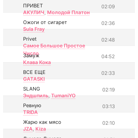
ПРИВЕТ
02:09
АКУЛИЧ
,
Молодой Платон
Ожоги от сигарет
02:36
Sula Fray
Privet
02:48
Самое Большое Простое
Число
Замуж
04:52
Клава Кока
ВСЕ ЕЩЕ
02:33
GATASKI
SLANG
02:19
Эндшпиль
,
TumaniYO
Ревную
03:13
TRIDA
Жарю как мясо
02:10
JZA
,
Kiza