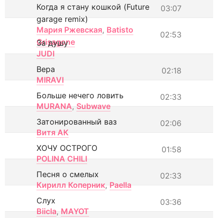
Когда я стану кошкой (Future
03:07
garage remix)
Мария Ржевская
,
Batisto
02:53
Grisagone
За душу
JUDI
Вера
02:18
MIRAVI
Больше нечего ловить
02:33
MURANA
,
Subwave
Затонированный ваз
02:06
Витя АК
ХОЧУ ОСТРОГО
01:58
POLINA CHILI
Песня о смелых
02:33
Кирилл Коперник
,
Paella
Слух
03:36
Biicla
,
MAYOT