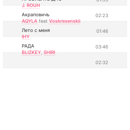
J. ROUH
Акраповичъ
02:23
AQYLA
feat
Voskresenskii
Лето с меня
01:46
IHY
РАДА
03:46
BLIZKEY
,
SHIRI
02:32