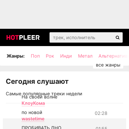
Жанры:
Поп
Рок
Инди
Метал
Альтернатив
Сегодня слушают
Самые популярные треки недели
На своей волне
КлоуКома
по новой
02:28
wastetime
ПРОБИВАТЬ ДНО
01:55