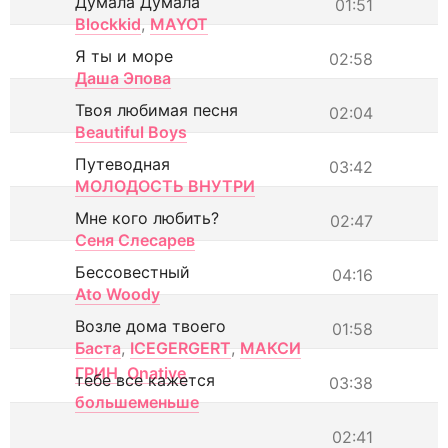
Думала Думала
01:51
Blockkid
,
MAYOT
Я ты и море
02:58
Даша Эпова
Твоя любимая песня
02:04
Beautiful Boys
Путеводная
03:42
МОЛОДОСТЬ ВНУТРИ
Мне кого любить?
02:47
Сеня Слесарев
Бессовестный
04:16
Ato Woody
Возле дома твоего
01:58
Баста
,
ICEGERGERT
,
МАКСИ
ГРИН
,
Onative
тебе все кажется
03:38
большеменьше
02:41