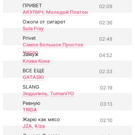
ПРИВЕТ
02:09
АКУЛИЧ
,
Молодой Платон
Ожоги от сигарет
02:36
Sula Fray
Privet
02:48
Самое Большое Простое
Число
Замуж
04:52
Клава Кока
ВСЕ ЕЩЕ
02:33
GATASKI
SLANG
02:19
Эндшпиль
,
TumaniYO
Ревную
03:13
TRIDA
Жарю как мясо
02:10
JZA
,
Kiza