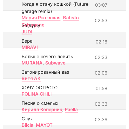
Когда я стану кошкой (Future
03:07
garage remix)
Мария Ржевская
,
Batisto
02:53
Grisagone
За душу
JUDI
Вера
02:18
MIRAVI
Больше нечего ловить
02:33
MURANA
,
Subwave
Затонированный ваз
02:06
Витя АК
ХОЧУ ОСТРОГО
01:58
POLINA CHILI
Песня о смелых
02:33
Кирилл Коперник
,
Paella
Слух
03:36
Biicla
,
MAYOT