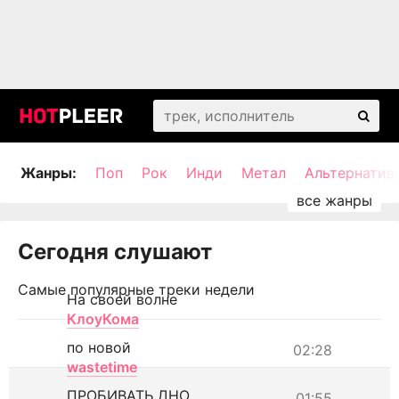
Жанры:
Поп
Рок
Инди
Метал
Альтернатив
Сегодня слушают
Самые популярные треки недели
На своей волне
КлоуКома
по новой
02:28
wastetime
ПРОБИВАТЬ ДНО
01:55