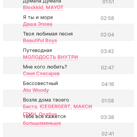
Думала Думала
01:51
Blockkid
,
MAYOT
Я ты и море
02:58
Даша Эпова
Твоя любимая песня
02:04
Beautiful Boys
Путеводная
03:42
МОЛОДОСТЬ ВНУТРИ
Мне кого любить?
02:47
Сеня Слесарев
Бессовестный
04:16
Ato Woody
Возле дома твоего
01:58
Баста
,
ICEGERGERT
,
МАКСИ
ГРИН
,
Onative
тебе все кажется
03:38
большеменьше
02:41