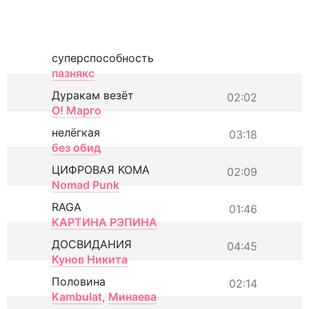
суперспособность
пазнякс
Дуракам везёт
02:02
О! Марго
нелёгкая
03:18
без обид
ЦИФРОВАЯ КОМА
02:09
Nomad Punk
RAGA
01:46
КАРТИНА РЭПИНА
ДОСВИДАНИЯ
04:45
Кунов Никита
Половина
02:14
Kambulat
,
Минаева