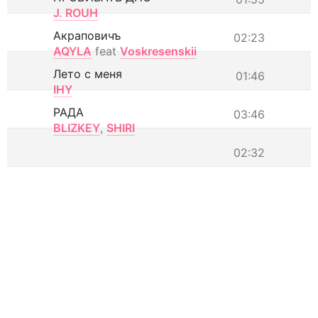
J. ROUH
Акраповичъ
02:23
AQYLA
feat
Voskresenskii
Лето с меня
01:46
IHY
РАДА
03:46
BLIZKEY
,
SHIRI
02:32