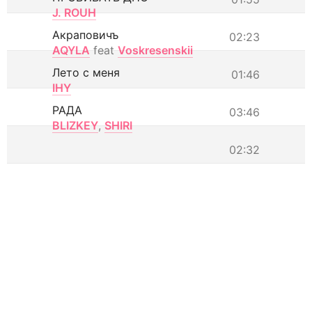
J. ROUH
Акраповичъ
02:23
AQYLA
feat
Voskresenskii
Лето с меня
01:46
IHY
РАДА
03:46
BLIZKEY
,
SHIRI
02:32