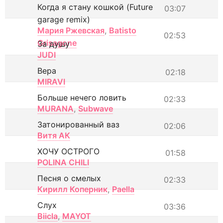
Когда я стану кошкой (Future
03:07
garage remix)
Мария Ржевская
,
Batisto
02:53
Grisagone
За душу
JUDI
Вера
02:18
MIRAVI
Больше нечего ловить
02:33
MURANA
,
Subwave
Затонированный ваз
02:06
Витя АК
ХОЧУ ОСТРОГО
01:58
POLINA CHILI
Песня о смелых
02:33
Кирилл Коперник
,
Paella
Слух
03:36
Biicla
,
MAYOT