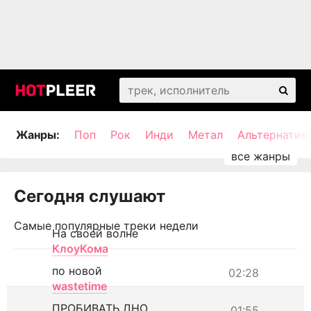
Жанры:
Поп
Рок
Инди
Метал
Альтернатив
Сегодня слушают
Самые популярные треки недели
На своей волне
КлоуКома
по новой
02:28
wastetime
ПРОБИВАТЬ ДНО
01:55