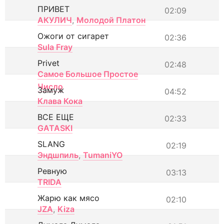
ПРИВЕТ
02:09
АКУЛИЧ
,
Молодой Платон
Ожоги от сигарет
02:36
Sula Fray
Privet
02:48
Самое Большое Простое
Число
Замуж
04:52
Клава Кока
ВСЕ ЕЩЕ
02:33
GATASKI
SLANG
02:19
Эндшпиль
,
TumaniYO
Ревную
03:13
TRIDA
Жарю как мясо
02:10
JZA
,
Kiza