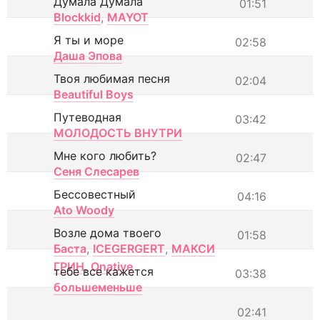
Думала Думала
01:51
Blockkid
,
MAYOT
Я ты и море
02:58
Даша Эпова
Твоя любимая песня
02:04
Beautiful Boys
Путеводная
03:42
МОЛОДОСТЬ ВНУТРИ
Мне кого любить?
02:47
Сеня Слесарев
Бессовестный
04:16
Ato Woody
Возле дома твоего
01:58
Баста
,
ICEGERGERT
,
МАКСИ
ГРИН
,
Onative
тебе все кажется
03:38
большеменьше
02:41