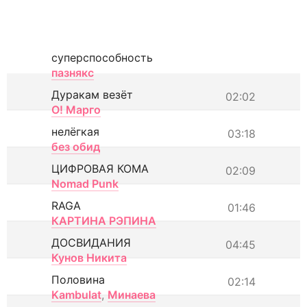
суперспособность
пазнякс
Дуракам везёт
02:02
О! Марго
нелёгкая
03:18
без обид
ЦИФРОВАЯ КОМА
02:09
Nomad Punk
RAGA
01:46
КАРТИНА РЭПИНА
ДОСВИДАНИЯ
04:45
Кунов Никита
Половина
02:14
Kambulat
,
Минаева