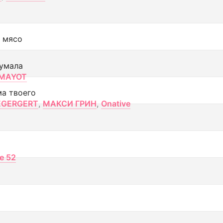
 мясо
умала
MAYOT
ма твоего
EGERGERT
,
МАКСИ ГРИН
,
Onative
ce 52