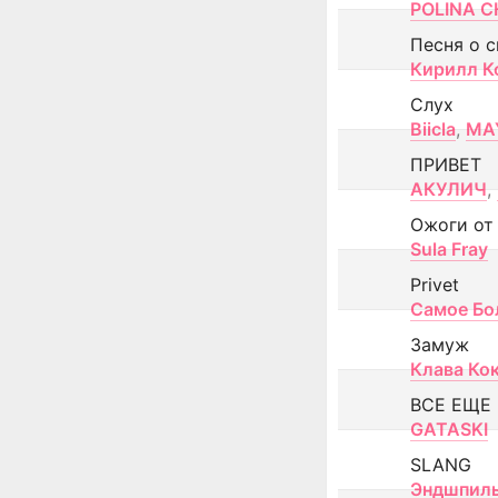
POLINA CH
Песня о 
Кирилл К
Слух
Biicla
,
MA
ПРИВЕТ
АКУЛИЧ
,
Ожоги от
Sula Fray
Privet
Самое Бо
Замуж
Клава Ко
ВСЕ ЕЩЕ
GATASKI
SLANG
Эндшпил