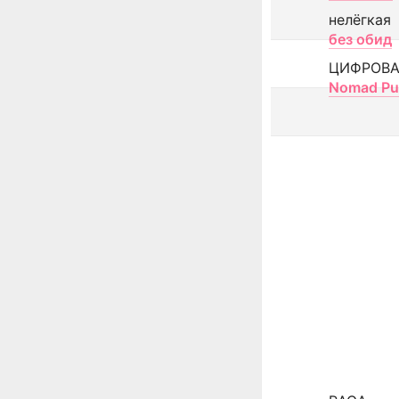
нелёгкая
без обид
ЦИФРОВА
Nomad Pu