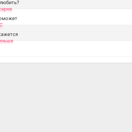
 любить?
сарев
оможет
МС
кажется
еньше