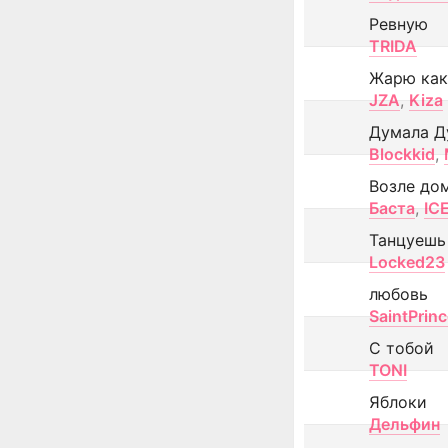
Ревную
TRIDA
Жарю как
JZA
,
Kiza
Думала Д
Blockkid
,
Возле до
Баста
,
IC
Танцуешь
Locked23
любовь
SaintPrin
С тобой
TONI
Яблоки
Дельфин