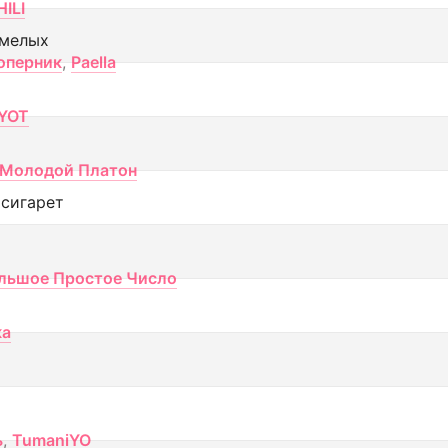
ILI
смелых
оперник
,
Paella
YOT
Молодой Платон
 сигарет
льшое Простое Число
ка
ь
,
TumaniYO