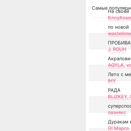
Самые популярн
На своей
КлоуКом
по новой
wastetime
ПРОБИВА
J. ROUH
Акрапови
AQYLA
,
v
Лето с м
IHY
РАДА
BLIZKEY
,
суперспо
пазнякс
Дуракам 
О! Марго