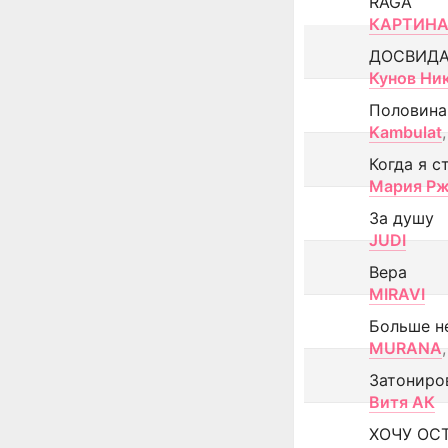
RAGA
КАРТИНА
ДОСВИД
Кунов Ни
Половина
Kambulat
,
Когда я с
Мария Рж
За душу
JUDI
Вера
MIRAVI
Больше н
MURANA
,
Затониро
Витя АК
ХОЧУ ОС