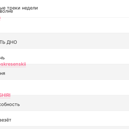
ые треки недели
 волне
а
ТЬ ДНО
чъ
oskresenskii
еня
SHIRI
собность
везёт