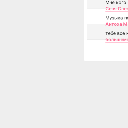
Мне кого
Сеня Сле
Музыка п
Антоха 
тебе все 
большем