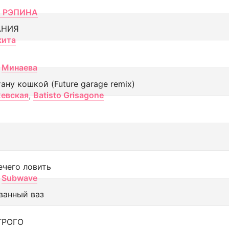
 РЭПИНА
АНИЯ
кита
Минаева
тану кошкой (Future garage remix)
евская
,
Batisto Grisagone
ечего ловить
Subwave
ванный ваз
ТРОГО