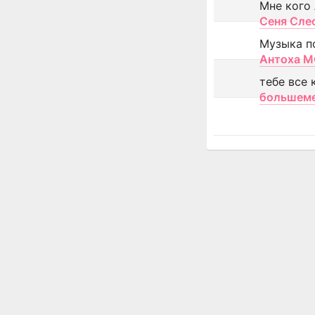
Мне кого
Сеня Сле
Музыка п
Антоха 
тебе все 
большем