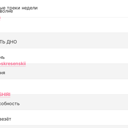
ые треки недели
 волне
а
ТЬ ДНО
чъ
oskresenskii
еня
SHIRI
собность
везёт