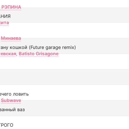
 РЭПИНА
АНИЯ
кита
Минаева
тану кошкой (Future garage remix)
евская
,
Batisto Grisagone
ечего ловить
Subwave
ванный ваз
ТРОГО