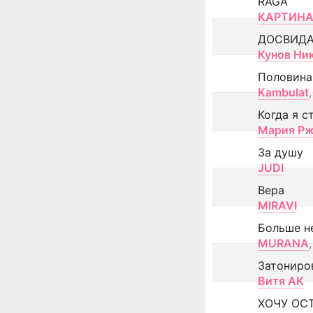
RAGA
КАРТИНА
ДОСВИД
Кунов Ни
Половина
Kambulat
,
Когда я с
Мария Рж
За душу
JUDI
Вера
MIRAVI
Больше н
MURANA
,
Затониро
Витя АК
ХОЧУ ОС