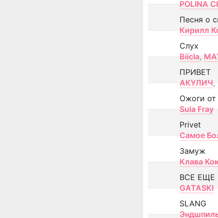
POLINA CH
Песня о 
Кирилл К
Слух
Biicla
,
MA
ПРИВЕТ
АКУЛИЧ
,
Ожоги от
Sula Fray
Privet
Самое Бо
Замуж
Клава Ко
ВСЕ ЕЩЕ
GATASKI
SLANG
Эндшпил