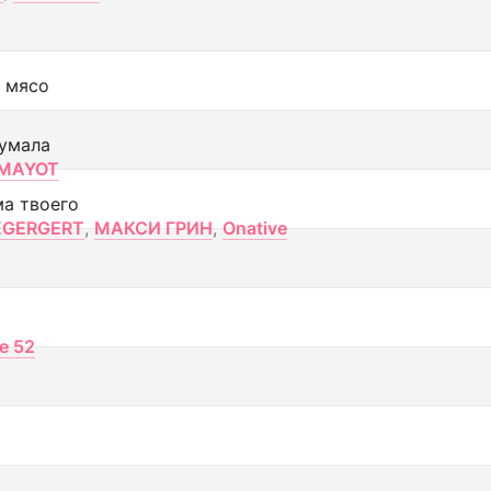
 мясо
умала
MAYOT
ма твоего
EGERGERT
,
МАКСИ ГРИН
,
Onative
ce 52