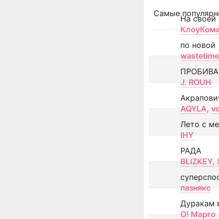
Самые популярн
На своей
КлоуКом
по новой
wastetime
ПРОБИВА
J. ROUH
Акрапови
AQYLA
,
v
Лето с м
IHY
РАДА
BLIZKEY
,
суперспо
пазнякс
Дуракам 
О! Марго