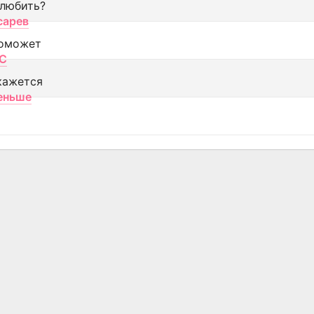
 любить?
сарев
оможет
МС
кажется
еньше