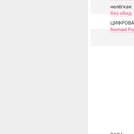
нелёгкая
без обид
ЦИФРОВА
Nomad Pu