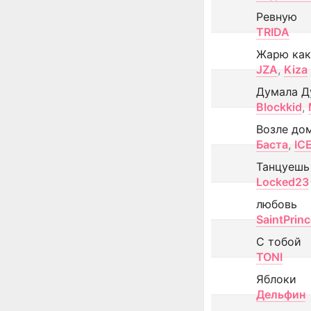
Ревную
TRIDA
Жарю как
JZA
,
Kiza
Думала Д
Blockkid
,
Возле до
Баста
,
IC
Танцуешь
Locked23
любовь
SaintPrin
С тобой
TONI
Яблоки
Дельфин