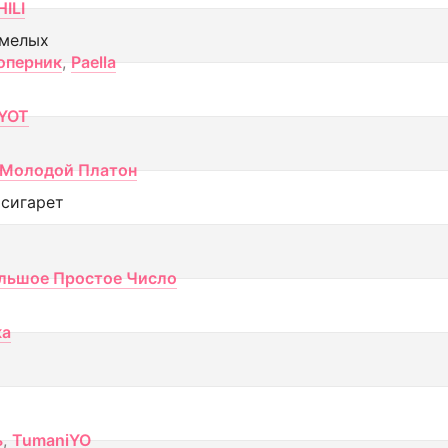
ILI
смелых
оперник
,
Paella
YOT
Молодой Платон
 сигарет
льшое Простое Число
ка
ь
,
TumaniYO