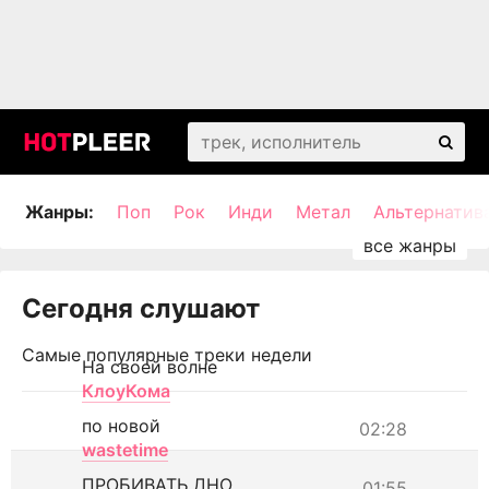
Жанры:
Поп
Рок
Инди
Метал
Альтернатив
Сегодня слушают
Самые популярные треки недели
На своей волне
КлоуКома
по новой
02:28
wastetime
ПРОБИВАТЬ ДНО
01:55