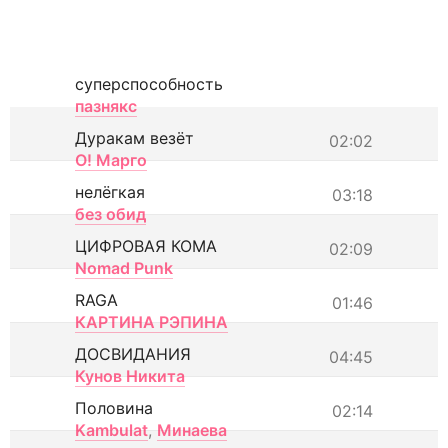
суперспособность
пазнякс
Дуракам везёт
02:02
О! Марго
нелёгкая
03:18
без обид
ЦИФРОВАЯ КОМА
02:09
Nomad Punk
RAGA
01:46
КАРТИНА РЭПИНА
ДОСВИДАНИЯ
04:45
Кунов Никита
Половина
02:14
Kambulat
,
Минаева