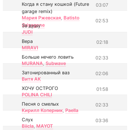
Когда я стану кошкой (Future
03:07
garage remix)
Мария Ржевская
,
Batisto
02:53
Grisagone
За душу
JUDI
Вера
02:18
MIRAVI
Больше нечего ловить
02:33
MURANA
,
Subwave
Затонированный ваз
02:06
Витя АК
ХОЧУ ОСТРОГО
01:58
POLINA CHILI
Песня о смелых
02:33
Кирилл Коперник
,
Paella
Слух
03:36
Biicla
,
MAYOT