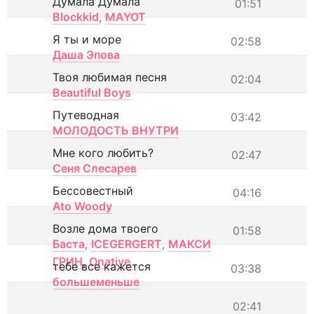
Думала Думала
01:51
Blockkid
,
MAYOT
Я ты и море
02:58
Даша Эпова
Твоя любимая песня
02:04
Beautiful Boys
Путеводная
03:42
МОЛОДОСТЬ ВНУТРИ
Мне кого любить?
02:47
Сеня Слесарев
Бессовестный
04:16
Ato Woody
Возле дома твоего
01:58
Баста
,
ICEGERGERT
,
МАКСИ
ГРИН
,
Onative
тебе все кажется
03:38
большеменьше
02:41