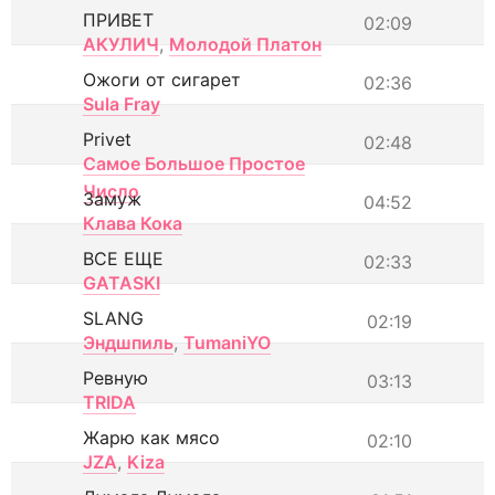
ПРИВЕТ
02:09
АКУЛИЧ
,
Молодой Платон
Ожоги от сигарет
02:36
Sula Fray
Privet
02:48
Самое Большое Простое
Число
Замуж
04:52
Клава Кока
ВСЕ ЕЩЕ
02:33
GATASKI
SLANG
02:19
Эндшпиль
,
TumaniYO
Ревную
03:13
TRIDA
Жарю как мясо
02:10
JZA
,
Kiza