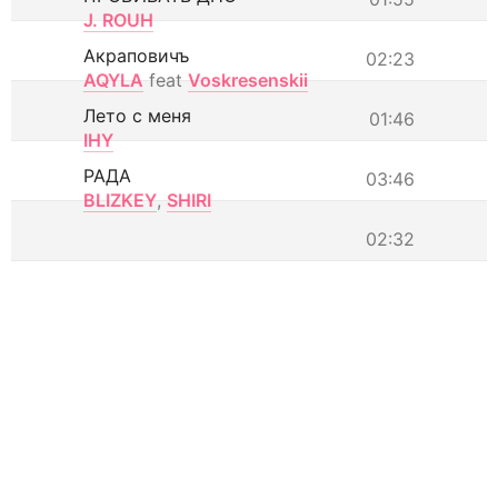
J. ROUH
Акраповичъ
02:23
AQYLA
feat
Voskresenskii
Лето с меня
01:46
IHY
РАДА
03:46
BLIZKEY
,
SHIRI
02:32