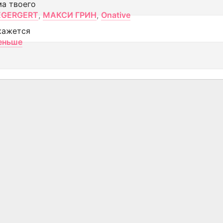
ма твоего
EGERGERT
,
МАКСИ ГРИН
,
Onative
кажется
еньше