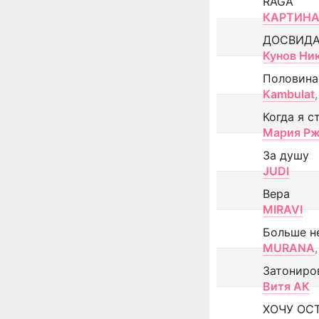
RAGA
КАРТИНА
ДОСВИД
Кунов Ни
Половина
Kambulat
,
Когда я с
Мария Рж
За душу
JUDI
Вера
MIRAVI
Больше н
MURANA
,
Затониро
Витя АК
ХОЧУ ОС