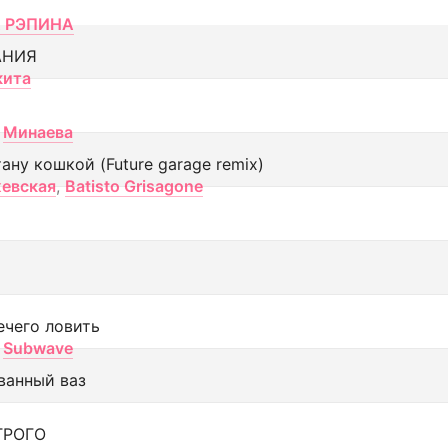
 РЭПИНА
АНИЯ
кита
Минаева
тану кошкой (Future garage remix)
евская
,
Batisto Grisagone
ечего ловить
Subwave
ванный ваз
ТРОГО