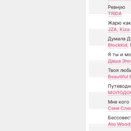
Ревную
TRIDA
Жарю как
JZA
,
Kiza
Думала Д
Blockkid
,
Я ты и м
Даша Эпо
Твоя люб
Beautiful
Путеводн
МОЛОДОС
Мне кого
Сеня Сле
Бессовес
Ato Wood