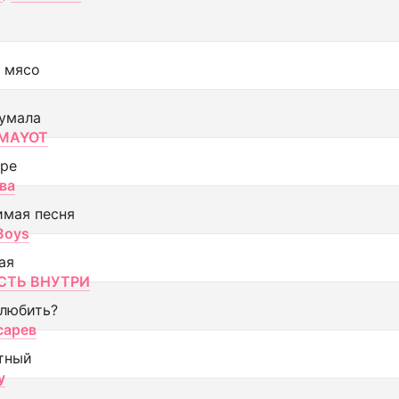
 мясо
умала
MAYOT
оре
ва
имая песня
 Boys
ая
ТЬ ВНУТРИ
 любить?
сарев
тный
y