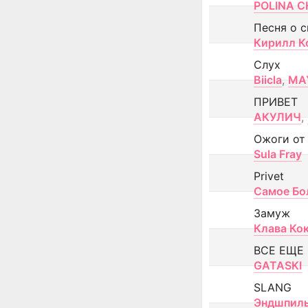
POLINA CH
Песня о 
Кирилл К
Слух
Biicla
,
MA
ПРИВЕТ
АКУЛИЧ
,
Ожоги от
Sula Fray
Privet
Самое Бо
Замуж
Клава Ко
ВСЕ ЕЩЕ
GATASKI
SLANG
Эндшпил