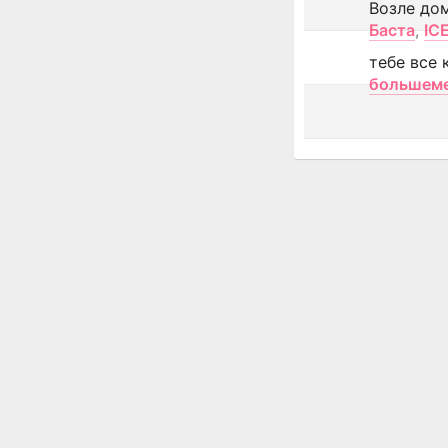
Возле до
Баста
,
IC
тебе все 
большем