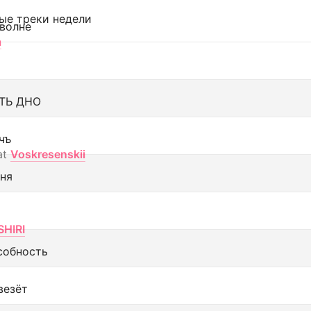
ые треки недели
 волне
а
ТЬ ДНО
чъ
at
Voskresenskii
еня
SHIRI
собность
везёт