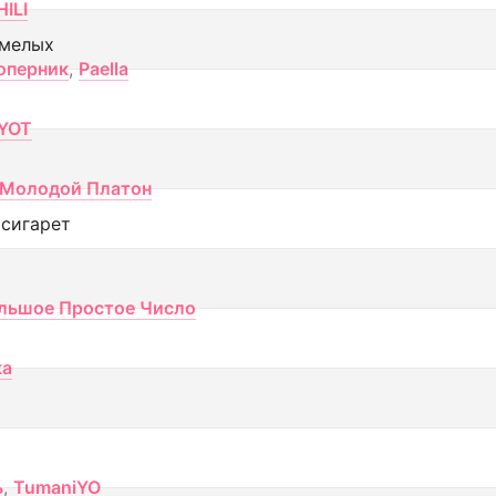
ILI
смелых
оперник
,
Paella
YOT
Молодой Платон
 сигарет
льшое Простое Число
ка
ь
,
TumaniYO