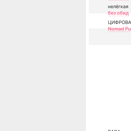
нелёгкая
без обид
ЦИФРОВА
Nomad Pu