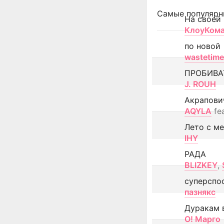
Самые популярн
На своей
КлоуКом
по новой
wastetime
ПРОБИВА
J. ROUH
Акрапови
AQYLA
fe
Лето с м
IHY
РАДА
BLIZKEY
,
суперспо
пазнякс
Дуракам 
О! Марго