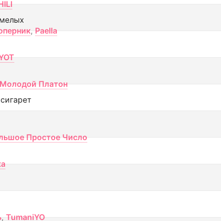
ILI
смелых
оперник
,
Paella
YOT
Молодой Платон
 сигарет
льшое Простое Число
ка
ь
,
TumaniYO