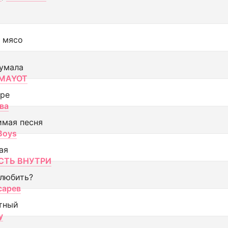
 мясо
умала
MAYOT
оре
ва
имая песня
 Boys
ая
ТЬ ВНУТРИ
 любить?
сарев
тный
y