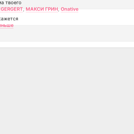
ма твоего
EGERGERT
,
МАКСИ ГРИН
,
Onative
кажется
еньше