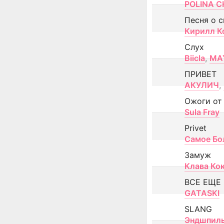
POLINA CH
Песня о 
Кирилл К
Слух
Biicla
,
MA
ПРИВЕТ
АКУЛИЧ
,
Ожоги от
Sula Fray
Privet
Самое Бо
Замуж
Клава Ко
ВСЕ ЕЩЕ
GATASKI
SLANG
Эндшпил