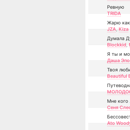
Ревную
TRIDA
Жарю как
JZA
,
Kiza
Думала Д
Blockkid
,
Я ты и м
Даша Эпо
Твоя люб
Beautiful
Путеводн
МОЛОДОС
Мне кого
Сеня Сле
Бессовес
Ato Wood