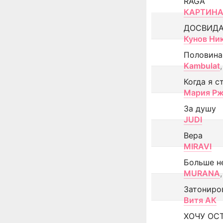
RAGA
КАРТИНА
ДОСВИД
Кунов Ни
Половина
Kambulat
,
Когда я с
Мария Рж
За душу
JUDI
Вера
MIRAVI
Больше н
MURANA
,
Затониро
Витя АК
ХОЧУ ОС