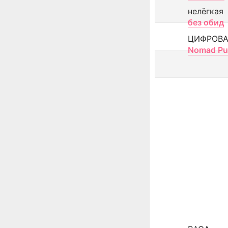
нелёгкая
без обид
ЦИФРОВА
Nomad Pu