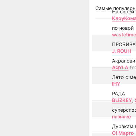
Самые популярн
На своей
КлоуКом
по новой
wastetime
ПРОБИВА
J. ROUH
Акрапови
AQYLA
fe
Лето с м
IHY
РАДА
BLIZKEY
,
суперспо
пазнякс
Дуракам 
О! Марго