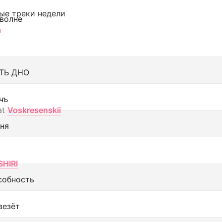
ые треки недели
 волне
а
ТЬ ДНО
чъ
at
Voskresenskii
еня
SHIRI
собность
везёт