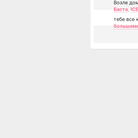
Возле до
Баста
,
IC
тебе все 
большем