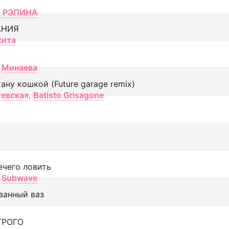
 РЭПИНА
АНИЯ
кита
Минаева
тану кошкой (Future garage remix)
евская
,
Batisto Grisagone
ечего ловить
Subwave
ванный ваз
ТРОГО