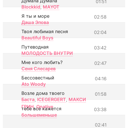
Думала Думала
01:51
Blockkid
,
MAYOT
Я ты и море
02:58
Даша Эпова
Твоя любимая песня
02:04
Beautiful Boys
Путеводная
03:42
МОЛОДОСТЬ ВНУТРИ
Мне кого любить?
02:47
Сеня Слесарев
Бессовестный
04:16
Ato Woody
Возле дома твоего
01:58
Баста
,
ICEGERGERT
,
МАКСИ
ГРИН
,
Onative
тебе все кажется
03:38
большеменьше
02:41