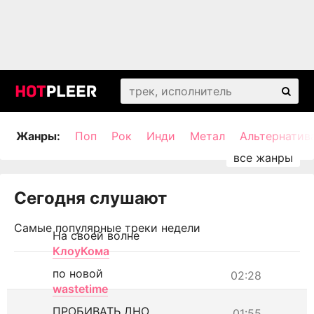
Жанры:
Поп
Рок
Инди
Метал
Альтернатив
Сегодня слушают
Самые популярные треки недели
На своей волне
КлоуКома
по новой
02:28
wastetime
ПРОБИВАТЬ ДНО
01:55