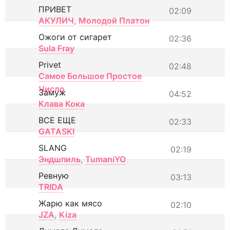
ПРИВЕТ
02:09
АКУЛИЧ
,
Молодой Платон
Ожоги от сигарет
02:36
Sula Fray
Privet
02:48
Самое Большое Простое
Число
Замуж
04:52
Клава Кока
ВСЕ ЕЩЕ
02:33
GATASKI
SLANG
02:19
Эндшпиль
,
TumaniYO
Ревную
03:13
TRIDA
Жарю как мясо
02:10
JZA
,
Kiza