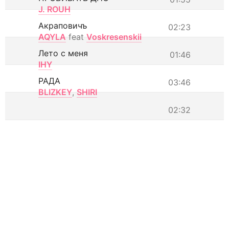
J. ROUH
Акраповичъ
02:23
AQYLA
feat
Voskresenskii
Лето с меня
01:46
IHY
РАДА
03:46
BLIZKEY
,
SHIRI
02:32