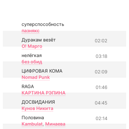
суперспособность
пазнякс
Дуракам везёт
02:02
О! Марго
нелёгкая
03:18
без обид
ЦИФРОВАЯ КОМА
02:09
Nomad Punk
RAGA
01:46
КАРТИНА РЭПИНА
ДОСВИДАНИЯ
04:45
Кунов Никита
Половина
02:14
Kambulat
,
Минаева