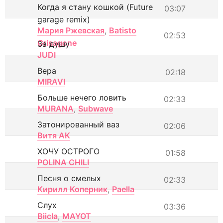
Когда я стану кошкой (Future
03:07
garage remix)
Мария Ржевская
,
Batisto
02:53
Grisagone
За душу
JUDI
Вера
02:18
MIRAVI
Больше нечего ловить
02:33
MURANA
,
Subwave
Затонированный ваз
02:06
Витя АК
ХОЧУ ОСТРОГО
01:58
POLINA CHILI
Песня о смелых
02:33
Кирилл Коперник
,
Paella
Слух
03:36
Biicla
,
MAYOT