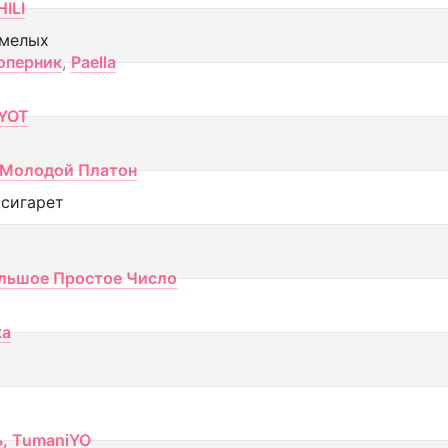
ILI
смелых
оперник
,
Paella
YOT
Молодой Платон
 сигарет
льшое Простое Число
ка
ь
,
TumaniYO