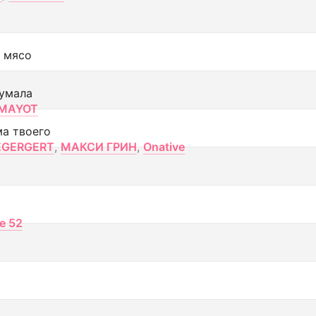
 мясо
умала
MAYOT
ма твоего
EGERGERT
,
МАКСИ ГРИН
,
Onative
ce 52