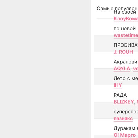
Самые популярн
На своей
КлоуКом
по новой
wastetime
ПРОБИВА
J. ROUH
Акрапови
AQYLA
,
v
Лето с м
IHY
РАДА
BLIZKEY
,
суперспо
пазнякс
Дуракам 
О! Марго