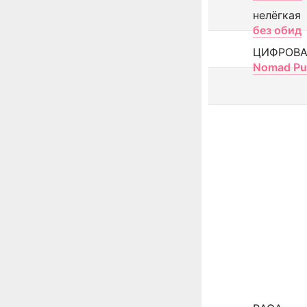
нелёгкая
без обид
ЦИФРОВА
Nomad Pu