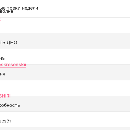
ые треки недели
 волне
а
ТЬ ДНО
чъ
oskresenskii
еня
SHIRI
собность
везёт