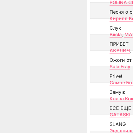
POLINA CH
Песня о 
Кирилл К
Слух
Biicla
,
MA
ПРИВЕТ
АКУЛИЧ
,
Ожоги от
Sula Fray
Privet
Самое Бо
Замуж
Клава Ко
ВСЕ ЕЩЕ
GATASKI
SLANG
Эндшпил