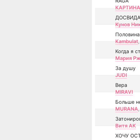
RAGA
КАРТИНА
ДОСВИД
Кунов Ни
Половина
Kambulat
,
Когда я с
Мария Рж
За душу
JUDI
Вера
MIRAVI
Больше н
MURANA
,
Затониро
Витя АК
ХОЧУ ОС