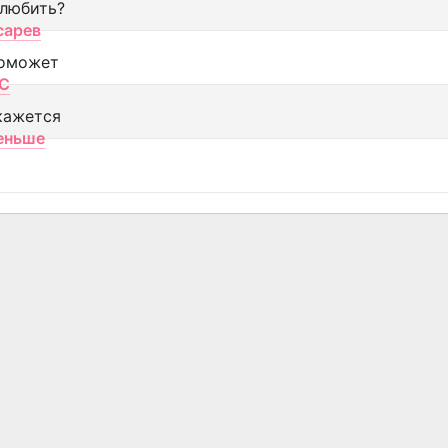
 любить?
сарев
оможет
МС
кажется
еньше