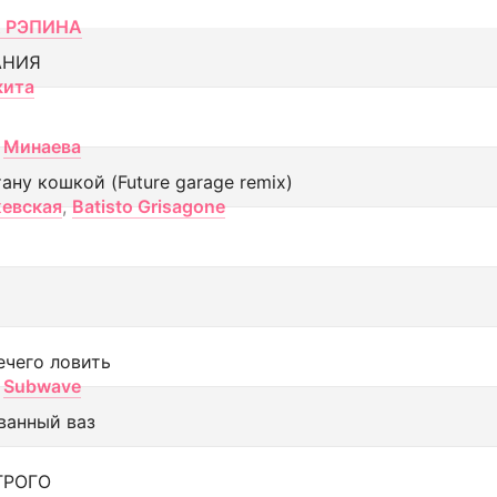
 РЭПИНА
АНИЯ
кита
Минаева
тану кошкой (Future garage remix)
евская
,
Batisto Grisagone
ечего ловить
Subwave
ванный ваз
ТРОГО