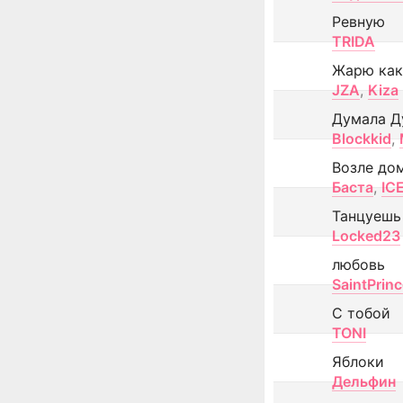
Ревную
TRIDA
Жарю как
JZA
,
Kiza
Думала Д
Blockkid
,
Возле до
Баста
,
IC
Танцуешь
Locked23
любовь
SaintPrin
С тобой
TONI
Яблоки
Дельфин