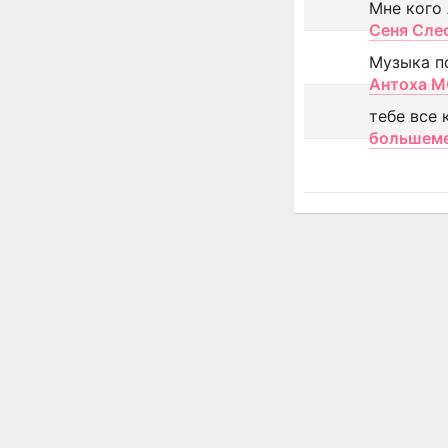
Мне кого
Сеня Сле
Музыка п
Антоха 
тебе все 
большем