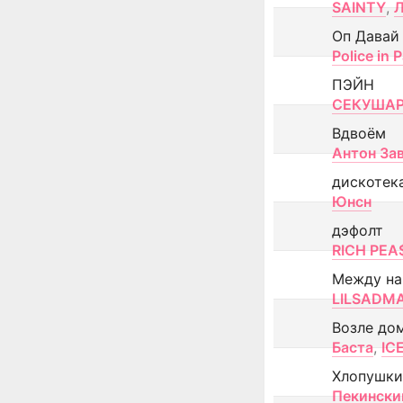
SAINTY
,
Оп Давай
Police in P
ПЭЙН
СЕКУША
Вдвоём
Антон За
дискотек
Юнсн
дэфолт
RICH PEA
Между н
LILSADM
Возле до
Баста
,
IC
Хлопушки
Пекински