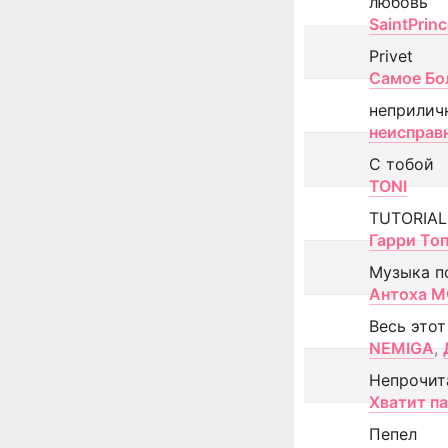
любовь
SaintPrin
Privet
Самое Бо
неприлич
неисправ
С тобой
TONI
TUTORIAL
Гарри То
Музыка п
Антоха 
Весь этот
NEMIGA
,
Непрочит
Хватит п
Пепел