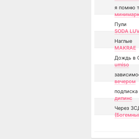
я помню 
минимар
Пули
SODA LU
Наглые
MAKRAE
Дождь в 
umiso
зависимо
вечером
подписка
дипинс
Через ЗС
(Богемны