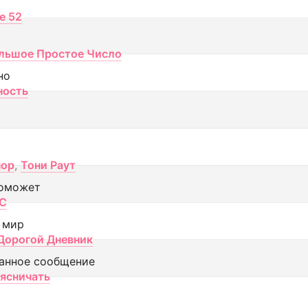
ce 52
льшое Простое Число
но
ность
пор
,
Тони Раут
оможет
МС
 мир
Дорогой Дневник
анное сообщение
аясничать