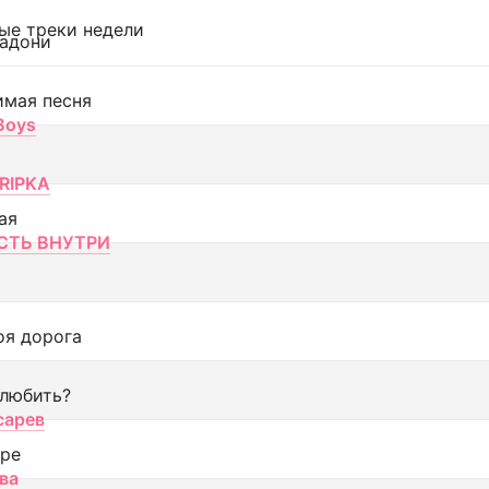
ые треки недели
адони
имая песня
 Boys
RIPKA
ая
ТЬ ВНУТРИ
оя дорога
 любить?
сарев
оре
ва