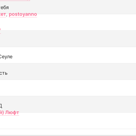
тебя
кет
,
postoyanno
V
Сеуле
сть
Д
й) Люфт