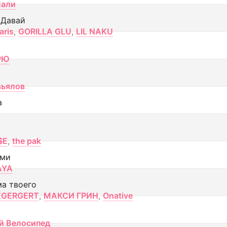
Лали
 Давай
aris
,
GORILLA GLU
,
LIL NAKU
РЮ
вьялов
а
$E
,
the pak
ами
AYA
ма твоего
EGERGERT
,
МАКСИ ГРИН
,
Onative
й Велосипед