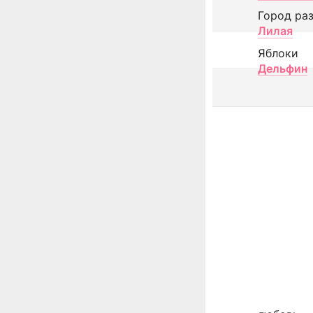
Город ра
Лилая
Яблоки
Дельфин