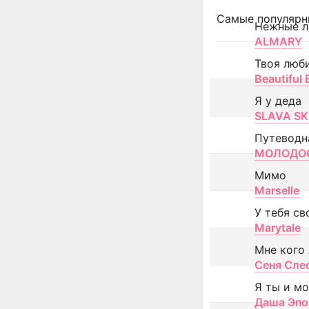
Самые популярн
Нежные л
ALMARY
Твоя люб
Beautiful
Я у деда
SLAVA SK
Путеводн
МОЛОДОС
Мимо
Marselle
У тебя св
Marytale
Мне кого
Сеня Сле
Я ты и м
Даша Эпо