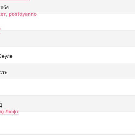
тебя
кет
,
postoyanno
V
Сеуле
сть
Д
й) Люфт