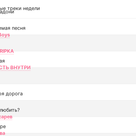
ые треки недели
адони
имая песня
 Boys
RIPKA
ая
ТЬ ВНУТРИ
оя дорога
 любить?
сарев
оре
ва