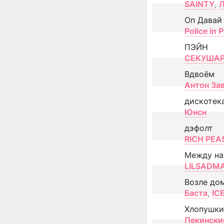
SAINTY
,
Оп Давай
Police in P
ПЭЙН
СЕКУША
Вдвоём
Антон За
дискотек
Юнсн
дэфолт
RICH PEA
Между н
LILSADM
Возле до
Баста
,
IC
Хлопушки
Пекински