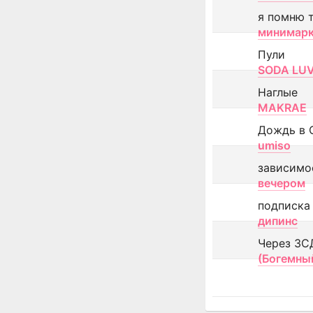
я помню 
минимар
Пули
SODA LU
Наглые
MAKRAE
Дождь в 
umiso
зависимо
вечером
подписка
дипинс
Через ЗС
(Богемны