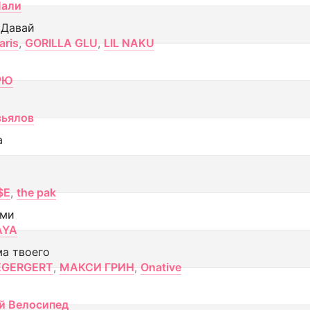
Лали
 Давай
aris
,
GORILLA GLU
,
LIL NAKU
РЮ
вьялов
а
$E
,
the pak
ами
AYA
ма твоего
EGERGERT
,
МАКСИ ГРИН
,
Onative
й Велосипед