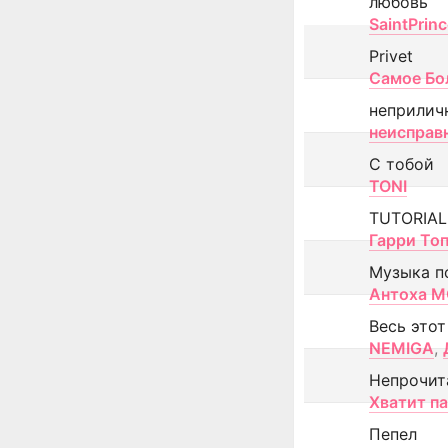
любовь
SaintPrin
Privet
Самое Бо
неприлич
неисправ
С тобой
TONI
TUTORIAL
Гарри То
Музыка п
Антоха 
Весь этот
NEMIGA
,
Непрочит
Хватит п
Пепел