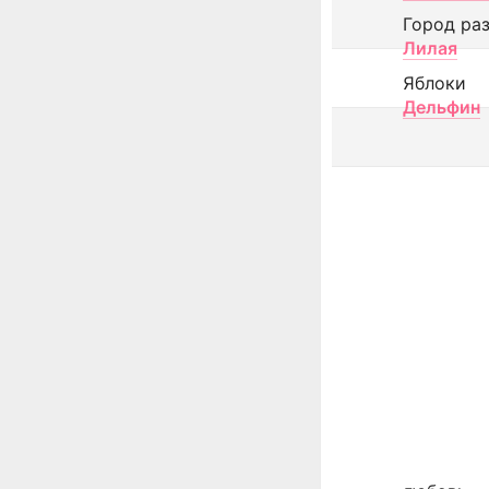
Город ра
Лилая
Яблоки
Дельфин