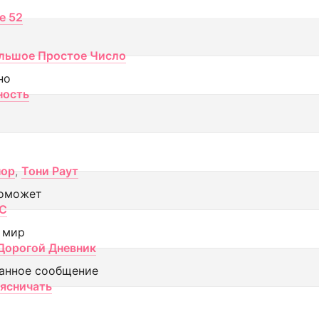
ce 52
льшое Простое Число
но
ность
пор
,
Тони Раут
оможет
МС
 мир
Дорогой Дневник
анное сообщение
аясничать