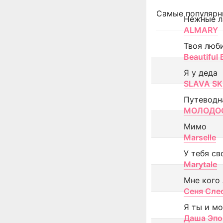
Самые популярн
Нежные л
ALMARY
Твоя люб
Beautiful
Я у деда
SLAVA SK
Путеводн
МОЛОДОС
Мимо
Marselle
У тебя св
Marytale
Мне кого
Сеня Сле
Я ты и м
Даша Эпо