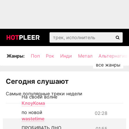
Жанры:
Поп
Рок
Инди
Метал
Альтернатив
Сегодня слушают
Самые популярные треки недели
На своей волне
КлоуКома
по новой
02:28
wastetime
ПРОБИВАТЬ ДНО
01:55