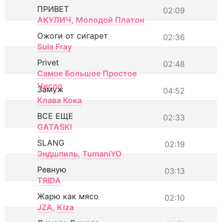
ПРИВЕТ
02:09
АКУЛИЧ
,
Молодой Платон
Ожоги от сигарет
02:36
Sula Fray
Privet
02:48
Самое Большое Простое
Число
Замуж
04:52
Клава Кока
ВСЕ ЕЩЕ
02:33
GATASKI
SLANG
02:19
Эндшпиль
,
TumaniYO
Ревную
03:13
TRIDA
Жарю как мясо
02:10
JZA
,
Kiza