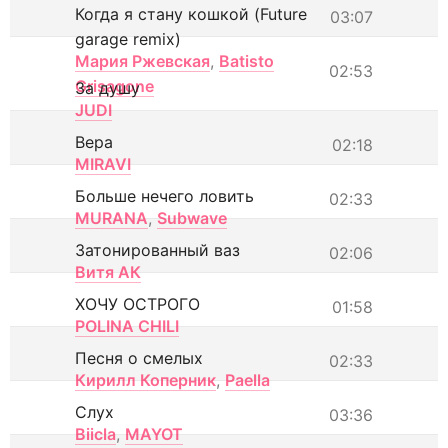
Когда я стану кошкой (Future
03:07
garage remix)
Мария Ржевская
,
Batisto
02:53
Grisagone
За душу
JUDI
Вера
02:18
MIRAVI
Больше нечего ловить
02:33
MURANA
,
Subwave
Затонированный ваз
02:06
Витя АК
ХОЧУ ОСТРОГО
01:58
POLINA CHILI
Песня о смелых
02:33
Кирилл Коперник
,
Paella
Слух
03:36
Biicla
,
MAYOT