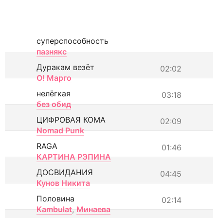
суперспособность
пазнякс
Дуракам везёт
02:02
О! Марго
нелёгкая
03:18
без обид
ЦИФРОВАЯ КОМА
02:09
Nomad Punk
RAGA
01:46
КАРТИНА РЭПИНА
ДОСВИДАНИЯ
04:45
Кунов Никита
Половина
02:14
Kambulat
,
Минаева