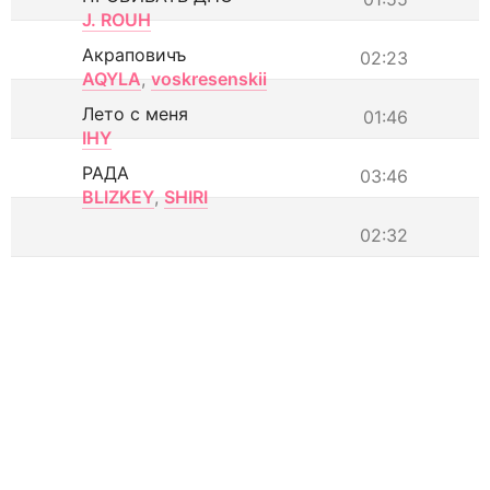
J. ROUH
Акраповичъ
02:23
AQYLA
,
voskresenskii
Лето с меня
01:46
IHY
РАДА
03:46
BLIZKEY
,
SHIRI
02:32