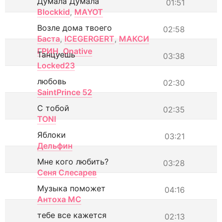
Думала Думала
01:51
Blockkid
,
MAYOT
Возле дома твоего
02:58
Баста
,
ICEGERGERT
,
МАКСИ
ГРИН
,
Onative
Танцуешь
03:38
Locked23
любовь
02:30
SaintPrince 52
С тобой
02:35
TONI
Яблоки
03:21
Дельфин
Мне кого любить?
03:28
Сеня Слесарев
Музыка поможет
04:16
Антоха МС
тебе все кажется
02:13